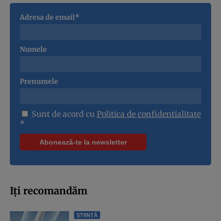
Adresa de email*
Numele
Prenumele
Sunt de acord cu
Politica de confidentialitate
*
Iți recomandăm
ȘTIINȚĂ