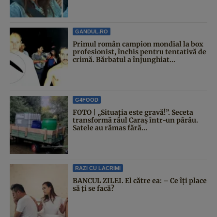
GANDUL.RO
Primul român campion mondial la box
profesionist, închis pentru tentativă de
crimă. Bărbatul a înjunghiat...
G4FOOD
FOTO | „Situația este gravă!”. Seceta
transformă râul Caraș într-un pârâu.
Satele au rămas fără...
RAZI CU LACRIMI
BANCUL ZILEI. El către ea: – Ce îți place
să ți se facă?