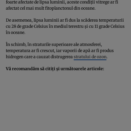
foarte afectate de lipsa luminii, aceste condiţii vitrege ar fi
afectat cel mai mult fitoplanctonul din oceane.
De asemenea, lipsa luminii ar fi dus la scăderea temperaturii
cu 28 de grade Celsius în mediul terestru şi cu 11 grade Celsius
în oceane.
În schimb, în straturile superioare ale atmosferei,
temperatura ar fi crescut, iar vaporii de apă ar fi produs
hidrogen care a cauzat distrugerea
stratului de ozon
.
Vă recomandăm să citiţi şi următoarele articole: