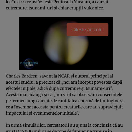
loc în ceea ce astăzi este Peninsula Yucatan, a cauzat
cutremure, tsunami-uri şi chiar erupţii vulcanice.
Citește articolul
Charles Bardeen, savant la NCAR şi autorul principal al
acestui studiu, a precizat că „noi am început povestea după
efectele iniţiale, adică după cutremure şi tsunami-uri”.
Acesta mai adaugă şi că „am vrut să observăm consecinţele
pe termen lung cauzate de cantitatea enormă de funingine şi
ce a însemnat aceasta pentru creaturile care au supravieţuit
impactului şi evenimentelor iniţiale”.
În urma simulărilor, cercetătorii au ajuns la concluzia că au
existat 15.000 milioane de tone de funingine trimise în