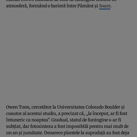
atmosferă, formând o barieră între Pământ şi
Soare
.
Owen Toon, cercetător la Universitatea Colorado Boulder şi
coautor al acestui studiu, a precizat că, „la început, ar fi fost
întuneric ca noaptea”. Gradual, statul de funingine s-ar fi
subţiat, dar fotosinteza a fost imposibilă pentru mai mult de
un an şi jumătate. Deoarece plantele la suprafaţă au fost deja