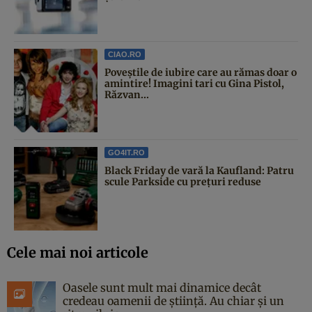
CIAO.RO
Poveştile de iubire care au rămas doar o
amintire! Imagini tari cu Gina Pistol,
Răzvan...
GO4IT.RO
Black Friday de vară la Kaufland: Patru
scule Parkside cu prețuri reduse
Cele mai noi articole
Oasele sunt mult mai dinamice decât
credeau oamenii de știință. Au chiar și un