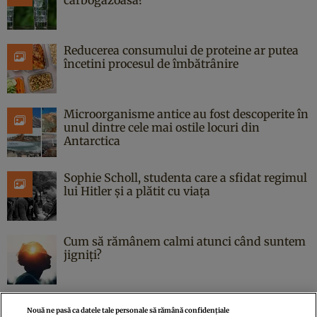
carbogazoasă?
Reducerea consumului de proteine ar putea
încetini procesul de îmbătrânire
Microorganisme antice au fost descoperite în
unul dintre cele mai ostile locuri din
Antarctica
Sophie Scholl, studenta care a sfidat regimul
lui Hitler și a plătit cu viața
Cum să rămânem calmi atunci când suntem
jigniți?
Nouă ne pasă ca datele tale personale să rămână confidențiale