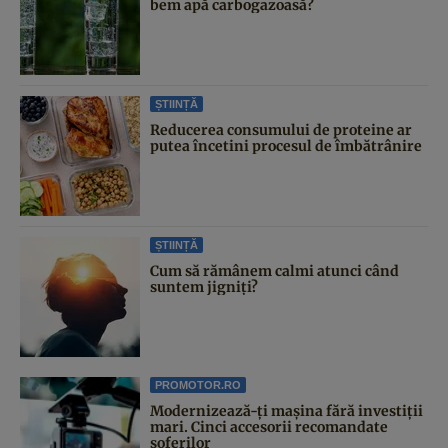
bem apă carbogazoasă?
ȘTIINȚĂ
Reducerea consumului de proteine ar
putea încetini procesul de îmbătrânire
ȘTIINȚĂ
Cum să rămânem calmi atunci când
suntem jigniți?
PROMOTOR.RO
Modernizează-ți mașina fără investiții
mari. Cinci accesorii recomandate
șoferilor