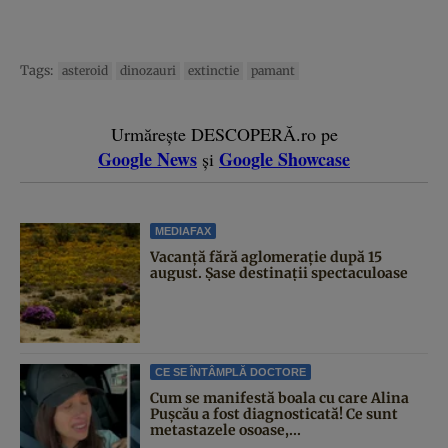
Tags:
asteroid
dinozauri
extinctie
pamant
Urmărește DESCOPERĂ.ro pe
Google News
Google Showcase
și
MEDIAFAX
Vacanță fără aglomerație după 15
august. Șase destinații spectaculoase
CE SE ÎNTÂMPLĂ DOCTORE
Cum se manifestă boala cu care Alina
Pușcău a fost diagnosticată! Ce sunt
metastazele osoase,...