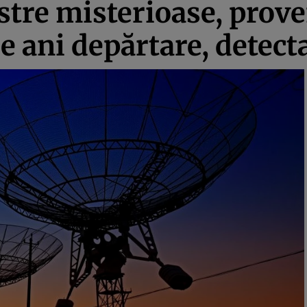
tre misterioase, proven
de ani depărtare, detec