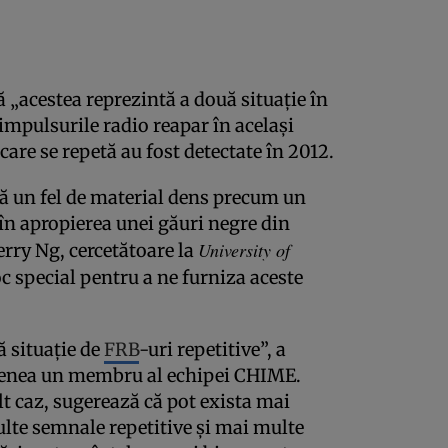
că „acestea reprezintă a două situaţie în
 impulsurile radio reapar în acelaşi
care se repetă au fost detectate în 2012.
ă un fel de material dens precum un
în apropierea unei găuri negre din
University of
erry Ng, cercetătoare la
loc special pentru a ne furniza aceste
ă situaţie de
FRB
-uri repetitive”, a
emenea un membru al echipei CHIME.
lt caz, sugerează că pot exista mai
ulte semnale repetitive şi mai multe