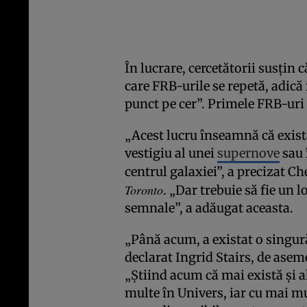
În lucrare, cercetătorii susţin 
care FRB-urile se repetă, adică
punct pe cer”. Primele FRB-uri 
„Acest lucru înseamnă că exist
vestigiu al unei
supernove
sau 
centrul galaxiei”, a precizat Ch
Toronto
. „Dar trebuie să fie un 
semnale”, a adăugat aceasta.
„Până acum, a existat o singur
declarat Ingrid Stairs, de as
„Ştiind acum că mai există şi a
multe în Univers, iar cu mai m