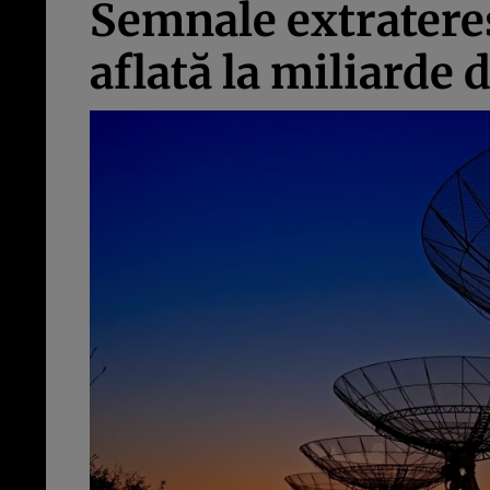
Semnale extrateres
aflată la miliarde 