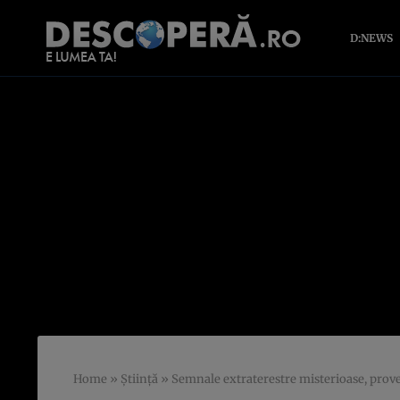
D:NEWS
Home
»
Știință
»
Semnale extraterestre misterioase, proven