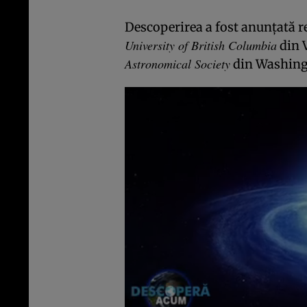
Descoperirea a fost anunţată 
University of British Columbia
din V
Astronomical Society
din Washingt