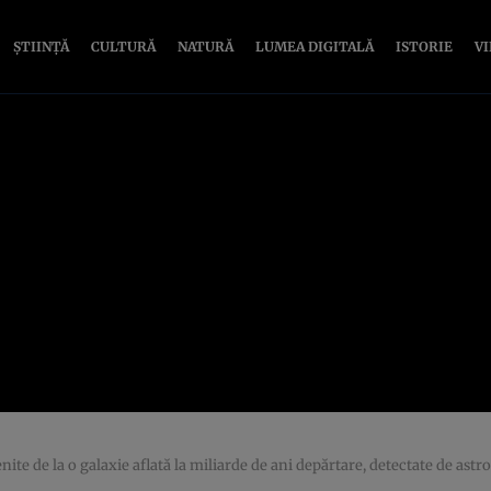
ȘTIINȚĂ
CULTURĂ
NATURĂ
LUMEA DIGITALĂ
ISTORIE
V
ite de la o galaxie aflată la miliarde de ani depărtare, detectate de ast