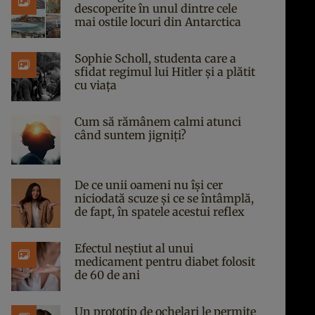
descoperite în unul dintre cele
mai ostile locuri din Antarctica
Sophie Scholl, studenta care a
sfidat regimul lui Hitler și a plătit
cu viața
Cum să rămânem calmi atunci
când suntem jigniți?
De ce unii oameni nu își cer
niciodată scuze și ce se întâmplă,
de fapt, în spatele acestui reflex
Efectul neștiut al unui
medicament pentru diabet folosit
de 60 de ani
Un prototip de ochelari le permite