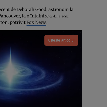
recent de Deborah Good, astronom la
American
ancouver, la o întâlnire a
on, potrivit
Fox News
.
Citește articolul