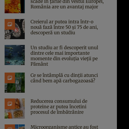
scade în țările din vestul Europei,
România are un avantaj major
Creierul ar putea intra într-o
nouă fază între 50 și 75 de ani,
descoperă un studiu
Un studiu ar fi descoperit unul
dintre cele mai importante
momente din evoluția vieții pe
Pământ
Ce se întâmplă cu dinții atunci
când bem apă carbogazoasă?
Reducerea consumului de
proteine ar putea încetini
procesul de îmbătrânire
Microorganisme antice au fost