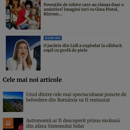
Poveştile de iubire care au rămas doar o
amintire! Imagini tari cu Gina Pistol,
Răzvan...
GO4IT.RO
O jucărie din Lidl a explodat la căldură:
copil cu grefă de piele
Cele mai noi articole
Unul dintre cele mai spectaculoase puncte de
belvedere din România va fi restaurat
Astronomii ar fi descoperit prima exolună
din afara Sistemului Solar