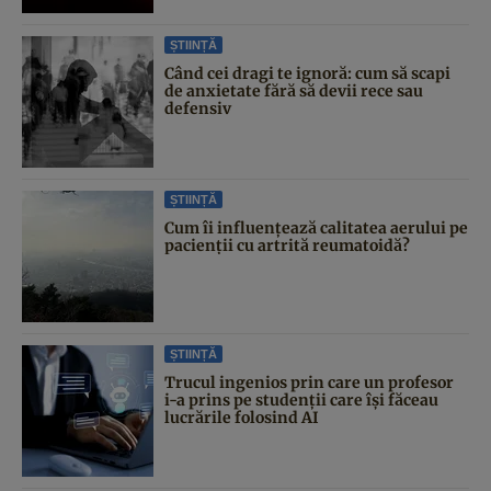
ȘTIINȚĂ
Când cei dragi te ignoră: cum să scapi
de anxietate fără să devii rece sau
defensiv
ȘTIINȚĂ
Cum îi influențează calitatea aerului pe
pacienții cu artrită reumatoidă?
ȘTIINȚĂ
Trucul ingenios prin care un profesor
i-a prins pe studenții care își făceau
lucrările folosind AI