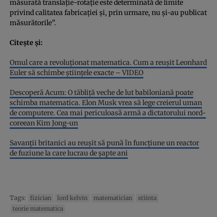
măsurată translație-rotație este determinată de limite
privind calitatea fabricației și, prin urmare, nu și-au publicat
măsurătorile”.
Citește și:
Omul care a revoluţionat matematica. Cum a reuşit Leonhard
Euler să schimbe ştiinţele exacte – VIDEO
Descoperă Acum: O tăbliţă veche de lut babiloniană poate
schimba matematica. Elon Musk vrea să lege creierul uman
de computere. Cea mai periculoasă armă a dictatorului nord-
coreean Kim Jong-un
Savanții britanici au reușit să pună în funcțiune un reactor
de fuziune la care lucrau de șapte ani
Tags:
fizician
lord kelvin
matematician
stiinta
teorie matematica