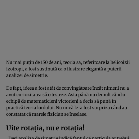
Nu mai puțin de 150 de ani, teoria sa, referitoare la helicoizii
izotropi, a fost susținută ca o ilustrare elegantă a puterii
analizei de simetrie.
De fapt, ideea a fost atât de convingătoare încât nimeni nu a
avut curiozitatea să o testeze. Asta până nu demult când o
echipă de matematicieni victorieni a decis să pună în
practică teoria lordului. Nu mică le-a fost surpriza când au
constatat că marele fizician se înșelase.
Uite rotația, nu e rotația!
„Deși analiza de simetrie indică faptul că particula ar trebui