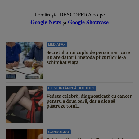
Urmărește DESCOPERĂ.ro pe
Google News
Google Showcase
și
MEDIAFAX
Secretul unui cuplu de pensionari care
nu are datorii: metoda plicurilor le-a
schimbat viața
CE SE ÎNTÂMPLĂ DOCTORE
Vedeta celebră, diagnosticată cu cancer
pentru a doua oară, dar a ales să
păstreze totul...
GANDUL.RO