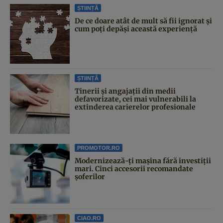
ȘTIINȚĂ
De ce doare atât de mult să fii ignorat și
cum poți depăși această experiență
ȘTIINȚĂ
Tinerii și angajații din medii
defavorizate, cei mai vulnerabili la
extinderea carierelor profesionale
PROMOTOR.RO
Modernizează-ți mașina fără investiții
mari. Cinci accesorii recomandate
șoferilor
CIAO.RO