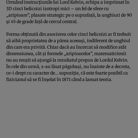
Urmând instrucțiunile lui Lord Kelvin, echipa a imprimat în
3D cinci helicoizi izotropi mici – un fel de sfere cu
„aripioare”, plasate strategic pe o suprafață, la unghiuri de 90
și 45 de grade față de cercul central.
Forma obținută din asocierea celor cinci helicoizi ar fi trebuit
să aibă proprietatea de a părea aceeași, indiferent de unghiul
din care era privită. Chiar dacă au încercat să modifice atât
dimensiunea, cât și formele „aripioarelor”, matematicienii
nu au reușit să ajungă la rezultatul propus de Lordul Kelvin.
În cele din urmă, s-au lăsat păgubași, nu înainte de a decreta,
ce-i drept cu caracter de… supoziție, că este foarte posibil ca
fizicianul să se fi înșelat în 1871 când a lansat teoria.