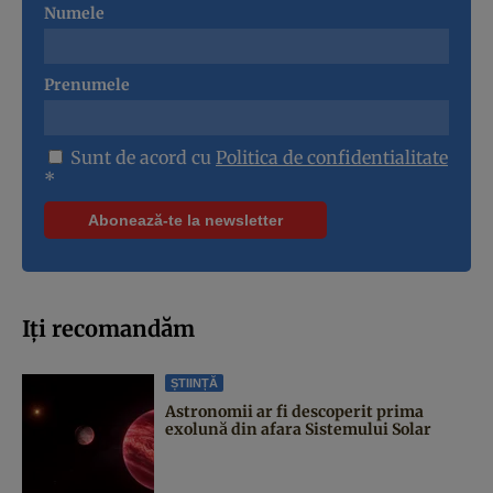
Numele
Prenumele
Sunt de acord cu
Politica de confidentialitate
*
Iți recomandăm
ȘTIINȚĂ
Astronomii ar fi descoperit prima
exolună din afara Sistemului Solar