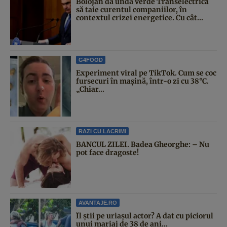
Bolojan dă undă verde Transelectrica
să taie curentul companiilor, în
contextul crizei energetice. Cu cât...
G4FOOD
Experiment viral pe TikTok. Cum se coc
fursecuri în mașină, într-o zi cu 38°C.
„Chiar...
RAZI CU LACRIMI
BANCUL ZILEI. Badea Gheorghe: – Nu
pot face dragoste!
AVANTAJE.RO
Îl știi pe uriașul actor? A dat cu piciorul
unui mariaj de 38 de ani...