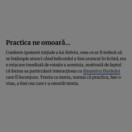
Practica ne omoară…
Conform ipotezei inițiale a lui Kelvin, ceea ce ar fi trebuit să
se întâmple atunci când helicoidul a fost aruncat în lichid, era
o mișcare imediată de rotație a acestuia, motivată de faptul
că forma sa particulară interacționa cu
dinamica fluidului
care îl înconjura. Teoria ca teoria, numai că practica, bat-o
vina, a fost cea care i-a omorât teoria.