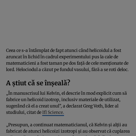
Ceea ce s-a întâmplat de fapt atunci când helicoidul a fost
aruncat în lichid în cadrul experimentului pus la cale de
matematicieni a fost taman pe dos față de cele menționate de
lord. Helociodul a căzut pe fundul vasului, fără a se roti deloc.
A știut că se înșeală?
„În manuscrisul lui Kelvin, el descrie în mod explicit cum să
fabrice un helicoid izotrop, inclusiv materiale de utilizat,
sugerând că el a creat unul”, a declarat Greg Voth, lider al
studiului, citat de
Ifl Science.
„Presupun, a continuat matematicianul, că Kelvin și alții au
fabricat de atunci helicoizi izotropi și au observat că cuplarea