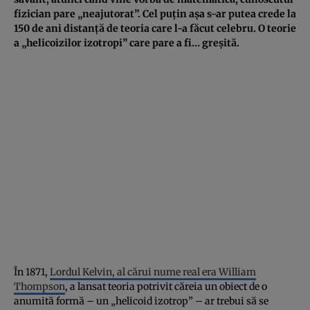
fizician pare „neajutorat”. Cel puțin așa s-ar putea crede la
150 de ani distanță de teoria care l-a făcut celebru. O teorie
a „helicoizilor izotropi” care pare a fi… greșită.
În 1871,
Lordul Kelvin, al cărui nume real era William
Thompson
, a lansat teoria potrivit căreia un obiect de o
anumită formă – un „helicoid izotrop” – ar trebui să se