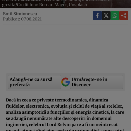
gresita/Credit foto: Roman Mager, Unsplash
Emil Simionescu
Publicat: 07.08.2021
Adaugă-ne ca sursă
Urmărește-ne in
preferată
Discover
Dacă în ceea ce privește termodinamica, dinamica
fluidelor, electronica, evoluția și ciclul de viață al stelelor,
analiza asimptotică a funcțiilor și energia cinetică, la care
se adaugă nenumărate alte descoperiri în domeniul
ingineriei, celebrul Lord Kelvin pare a fi un neîntrecut
savant, atunci când vine vorba de matematică, cunoscutul