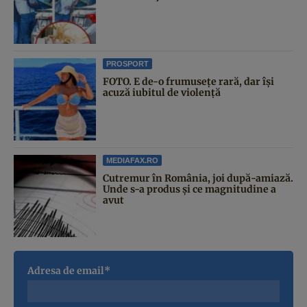
PROSPORT
FOTO. E de-o frumusețe rară, dar își
acuză iubitul de violență
MEDIAFAX.RO
Cutremur în România, joi după-amiază.
Unde s-a produs și ce magnitudine a
avut
Adresa de email*