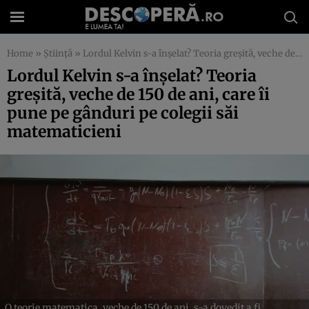
Home
»
Știință
»
Lordul Kelvin s-a înșelat? Teoria greșită, veche de 150 de ani, care îi pune pe gânduri pe colegii săi matematicieni
Lordul Kelvin s-a înșelat? Teoria
greșită, veche de 150 de ani, care îi
pune pe gânduri pe colegii săi
matematicieni
O teorie matematica, veche de 150 de ani, s-a dovedit a fi