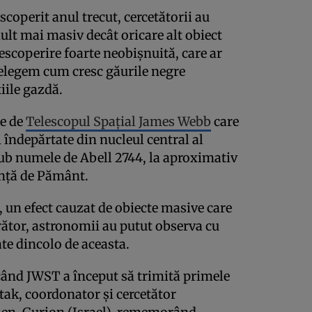
coperit anul trecut, cercetătorii au
ult mai masiv decât oricare alt obiect
descoperire foarte neobișnuită, care ar
țelegem cum cresc găurile negre
iile gazdă.
te de
Telescopul Spațial James Webb
care
 îndepărtate din nucleul central al
ub numele de Abell 2744, la aproximativ
anță de Pământ.
e, un efect cauzat de obiecte masive care
ător, astronomii au putut observa cu
ate dincolo de aceasta.
când JWST a început să trimită primele
rtak, coordonator și cercetător