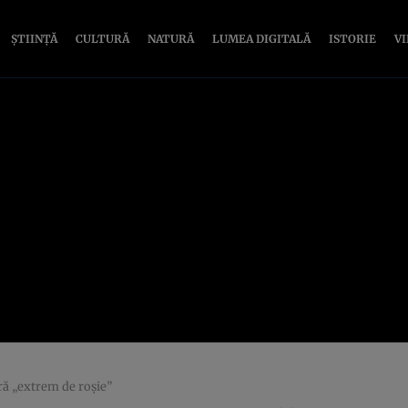
ȘTIINȚĂ
CULTURĂ
NATURĂ
LUMEA DIGITALĂ
ISTORIE
V
ră „extrem de roșie”