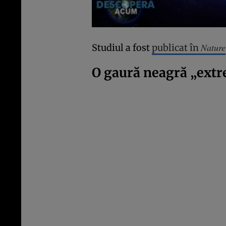
Nature
Studiul a fost
publicat în
O gaură neagră „extr