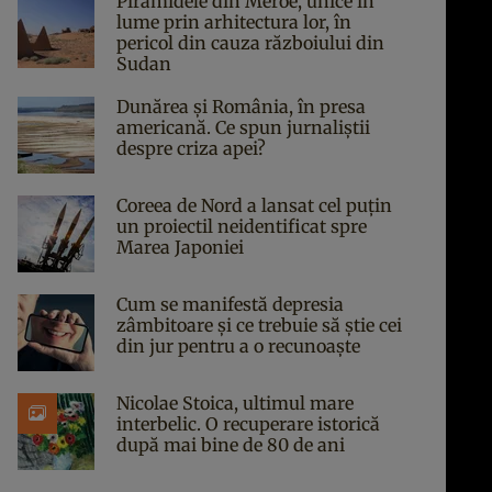
Piramidele din Meroe, unice în
lume prin arhitectura lor, în
pericol din cauza războiului din
Sudan
Dunărea și România, în presa
americană. Ce spun jurnaliștii
despre criza apei?
Coreea de Nord a lansat cel puțin
un proiectil neidentificat spre
Marea Japoniei
Cum se manifestă depresia
zâmbitoare și ce trebuie să știe cei
din jur pentru a o recunoaște
Nicolae Stoica, ultimul mare
interbelic. O recuperare istorică
după mai bine de 80 de ani