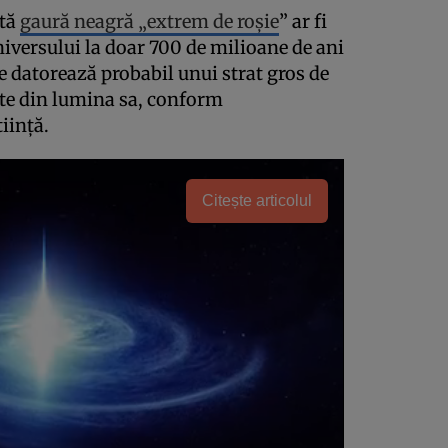
stă
gaură neagră „extrem de roșie
” ar fi
niversului la doar 700 de milioane de ani
se datorează probabil unui strat gros de
rte din lumina sa, conform
iință.
Citește articolul