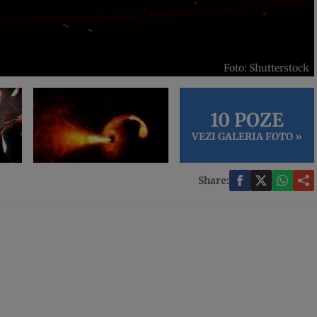
Foto: Shutterstock
10 POZE
VEZI GALERIA FOTO »
Share: