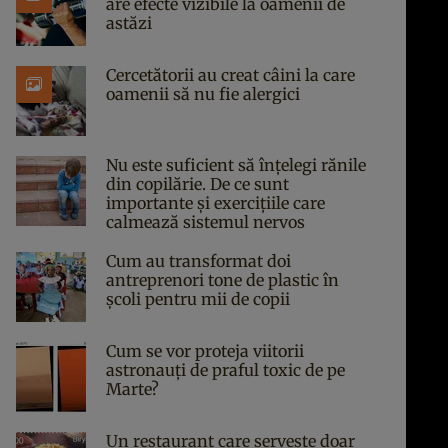
are efecte vizibile la oamenii de
astăzi
Cercetătorii au creat câini la care
oamenii să nu fie alergici
Nu este suficient să înțelegi rănile
din copilărie. De ce sunt
importante și exercițiile care
calmează sistemul nervos
Cum au transformat doi
antreprenori tone de plastic în
școli pentru mii de copii
Cum se vor proteja viitorii
astronauți de praful toxic de pe
Marte?
Un restaurant care servește doar