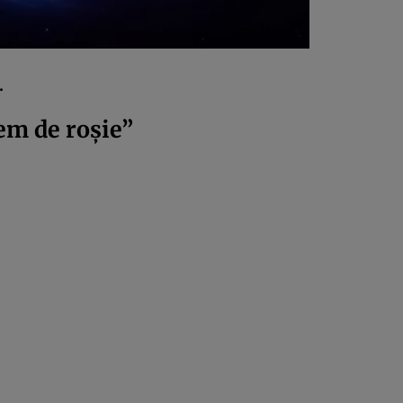
.
em de roșie”