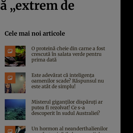
ră „extrem de
Cele mai noi articole
O proteină cheie din carne a fost
crescută în salata verde pentru
prima dată
Este adevărat că inteligența
oamenilor scade? Răspunsul nu
este atât de simplu!
Misterul giganților dispăruți ar
putea fi rezolvat! Ce s-a
descoperit în sudul Australiei?
Un hormon al neanderthalienilor