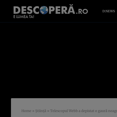
D:NEWS
Home
»
Știință
»
Telescopul Webb a depistat o gaură neag