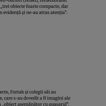
 Ben-Gurion (Israel), rememorând
„trei obiecte foarte compacte, dar
în evidență și ne-au atras atenția”.
cte, Furtak și colegii săi au
e, care s-au dovedit a fi imagini ale
 un „obiect asemănător cu quasarul”.