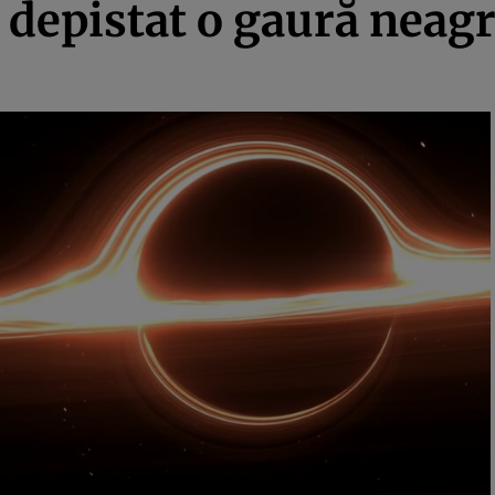
 depistat o gaură neag