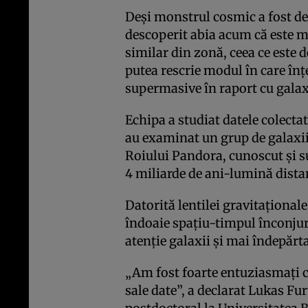
Deși monstrul cosmic a fost des
descoperit abia acum că este m
similar din zonă, ceea ce este 
putea rescrie modul în care în
supermasive în raport cu galax
Echipa a studiat datele colecta
au examinat un grup de galaxii
Roiului Pandora, cunoscut și s
4 miliarde de ani-lumină dist
Datorită lentilei gravitațional
îndoaie spațiu-timpul înconjur
atenție galaxii și mai îndepărt
„Am fost foarte entuziasmați 
sale date”, a declarat Lukas Fu