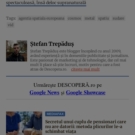
spectaculoasă, însă deloc supranaturală
Tags:
agentia spatiala europeana
cosmos
metal
spatiu
sudare
vid
Ștefan Trepăduș
Ștefan Trepăduș este blogger începând cu anul 2009,
având experiență și în domeniile publicitate și jurnalism.
Este pasionat de marketing și de tehnologie, dar cel mai
mult îi place să știe lucruri, motiv pentru care a fost
atras de Descopera.ro.
citește mai mult
Urmărește DESCOPERĂ.ro pe
Google News
Google Showcase
și
MEDIAFAX
Secretul unui cuplu de pensionari care
nu are datorii: metoda plicurilor le-a
schimbat viața