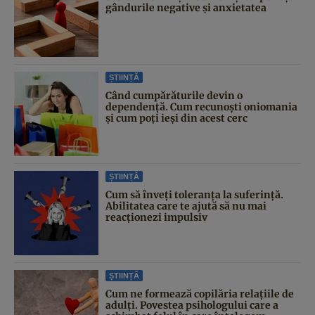
gândurile negative și anxietatea
ȘTIINȚĂ
Când cumpărăturile devin o
dependență. Cum recunoști oniomania
și cum poți ieși din acest cerc
ȘTIINȚĂ
Cum să înveți toleranța la suferință.
Abilitatea care te ajută să nu mai
reacționezi impulsiv
ȘTIINȚĂ
Cum ne formează copilăria relațiile de
adulți. Povestea psihologului care a