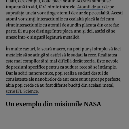
Luați, de exemplu, două plăci de aur. Acestea sunt puse
împreună în vid, fără nimic între ele.
Atomii de aur
de pe
suprafața uneia vor atinge atomii de aur de pe cealaltă. Acești
atomi vor simți interacțiunile cu cealaltă placă la fel cum
simt interacțiunile cu atomii de aur din plăcuța din care fac
parte. Ei nu pot distinge între placa unu și doi, astfel că se
unesc într-o singură legătură metalică.
În multe cazuri, la scară macro, nu poți pur și simplu să faci
metalele să se atingă și astfel să le sudați la rece. Realitatea
este mai complicată și mai dificilă decât teoria. Este nevoie
de presiuni specifice pentru ca sudura rece să se întâmple.
Dar la scări nanometrice, poți realiza suduri destul de
consistente ale nanofirelor de aur care sunt aproape perfecte,
abia poți crede că au fost diferite bucăți din același metal,
scrie IFL Science
.
Un exemplu din misiunile NASA