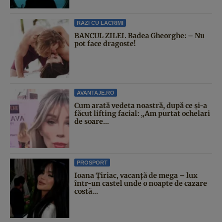
RAZI CU LACRIMI
BANCUL ZILEI. Badea Gheorghe: – Nu
pot face dragoste!
AVANTAJE.RO
Cum arată vedeta noastră, după ce și-a
făcut lifting facial: „Am purtat ochelari
de soare...
PROSPORT
Ioana Țiriac, vacanță de mega – lux
într-un castel unde o noapte de cazare
costă...