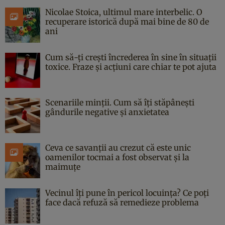
Nicolae Stoica, ultimul mare interbelic. O
recuperare istorică după mai bine de 80 de
ani
Cum să-ți crești încrederea în sine în situații
toxice. Fraze și acțiuni care chiar te pot ajuta
Scenariile minții. Cum să îți stăpânești
gândurile negative și anxietatea
Ceva ce savanții au crezut că este unic
oamenilor tocmai a fost observat și la
maimuțe
Vecinul îți pune în pericol locuința? Ce poți
face dacă refuză să remedieze problema