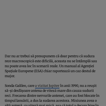
Dar nu ar trebui să presupunem că doar pentru că sudura
rece macroscopică este dificilă, aceasta nu se întâmplă sau
nu poate avea loc în scenarii reale. Un manual al Agenției
Spațiale Europene (ESA) chiar raportează un caz destul de
major.
Sonda Galileo, care
a vizitat Jupiter
în anii 1990, nu a reușit
să-și desfășoare antena de viteză mare din cauza sudurii
reci. Frecarea dintre nervurile antenei, care au fost blocate în
timpul lansării, a dus la sudarea acestora. Misiunea avea o
altă antenă, cu viteză mai mică, așa că totul a decurs bine în