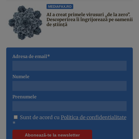
MEDIAFAX.RO
AI a creat primele virusuri „de la zero”.
Descoperirea îi îngrijorează pe oamenii
de știință
Adresa de email*
Numele
Prenumele
Sunt de acord cu
Politica de confidentialitate
*