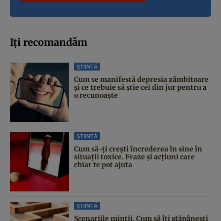
Iți recomandăm
ȘTIINȚĂ
Cum se manifestă depresia zâmbitoare
și ce trebuie să știe cei din jur pentru a
o recunoaște
ȘTIINȚĂ
Cum să-ți crești încrederea în sine în
situații toxice. Fraze și acțiuni care
chiar te pot ajuta
ȘTIINȚĂ
Scenariile minții. Cum să îți stăpânești