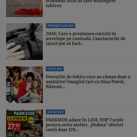
schimbat felul în care înțelegem
iubirea
PROMOTOR.RO
2026: Care e presiunea corectă în
anvelope pe caniculă. Cauciucurile de
iarnă pot să facă...
CIAO.RO
Poveştile de iubire care au rămas doar o
amintire! Imagini tari cu Gina Pistol,
Răzvan...
GO4IT.RO
PARKSIDE aduce în LIDL TOP 7 scule
pentru orice atelier. „Vedeta” ofertei
costă doar 129...