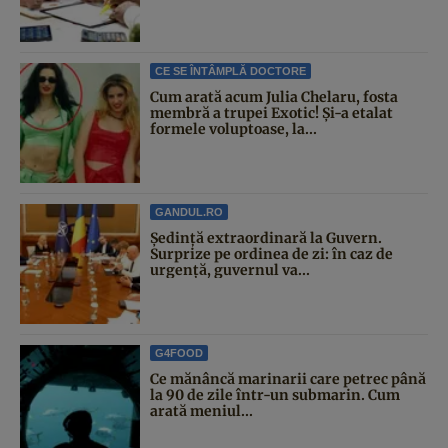
CE SE ÎNTÂMPLĂ DOCTORE
Cum arată acum Julia Chelaru, fosta
membră a trupei Exotic! Și-a etalat
formele voluptoase, la...
GANDUL.RO
Şedinţă extraordinară la Guvern.
Surprize pe ordinea de zi: în caz de
urgență, guvernul va...
G4FOOD
Ce mănâncă marinarii care petrec până
la 90 de zile într-un submarin. Cum
arată meniul...