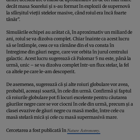
decât masa Soarelui și s-au format în explozii de supernovă
la sfârșitul vieții stelelor masive, când roiul era încă foarte
tânăr”.
Simulările echipei au arătat că, în aproximativ un miliard de
ani, roiul se va dizolva complet. Chiar înainte ca acest lucru
să se întâmple, ceea ce va rămâne din el va consta în
întregime din găuri negre, care vor orbita în jurul centrului
galactic. Acest lucru sugerează că Palomar 5 nu este, până la
urmă, unic – se va dizolva complet într-un flux stelar, la fel
ca altele pe care le-am descoperit.
De asemenea, sugerează că și alte roiuri globulare vor avea,
probabil, aceeași soartă, în cele din urmă. Confirmă și faptul
că roiurile globulare pot fi locuri excelente pentru căutarea
găurilor negre care se vor ciocni în cele din urmă, precum și a
clasei evazive de găuri negre cu masă medie, între cele cu
masă stelară mică și cele cu masă supermasivă mare.
Nature Astronomy.
Cercetarea a fost publicată în