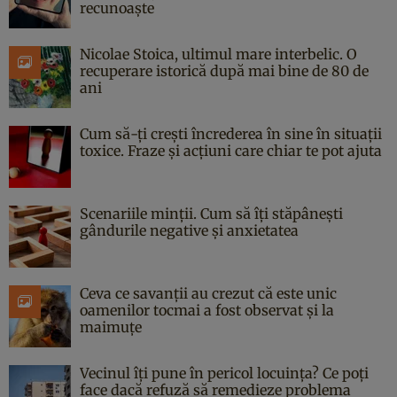
recunoaște
Nicolae Stoica, ultimul mare interbelic. O
recuperare istorică după mai bine de 80 de
ani
Cum să-ți crești încrederea în sine în situații
toxice. Fraze și acțiuni care chiar te pot ajuta
Scenariile minții. Cum să îți stăpânești
gândurile negative și anxietatea
Ceva ce savanții au crezut că este unic
oamenilor tocmai a fost observat și la
maimuțe
Vecinul îți pune în pericol locuința? Ce poți
face dacă refuză să remedieze problema