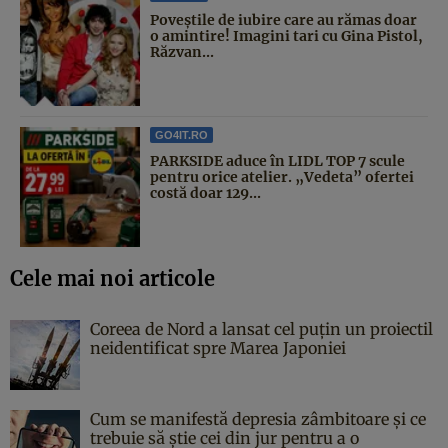
Poveştile de iubire care au rămas doar
o amintire! Imagini tari cu Gina Pistol,
Răzvan...
GO4IT.RO
PARKSIDE aduce în LIDL TOP 7 scule
pentru orice atelier. „Vedeta” ofertei
costă doar 129...
Cele mai noi articole
Coreea de Nord a lansat cel puțin un proiectil
neidentificat spre Marea Japoniei
Cum se manifestă depresia zâmbitoare și ce
trebuie să știe cei din jur pentru a o