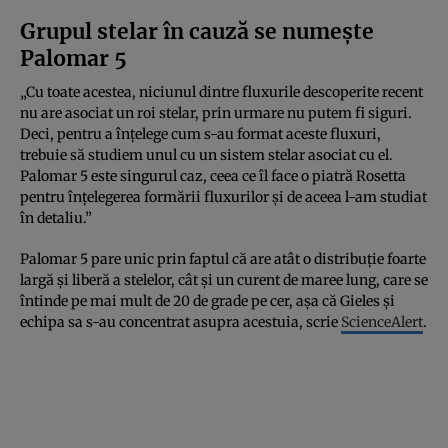
Grupul stelar în cauză se numește
Palomar 5
„Cu toate acestea, niciunul dintre fluxurile descoperite recent
nu are asociat un roi stelar, prin urmare nu putem fi siguri.
Deci, pentru a înțelege cum s-au format aceste fluxuri,
trebuie să studiem unul cu un sistem stelar asociat cu el.
Palomar 5 este singurul caz, ceea ce îl face o piatră Rosetta
pentru înțelegerea formării fluxurilor și de aceea l-am studiat
în detaliu.”
Palomar 5 pare unic prin faptul că are atât o distribuție foarte
largă și liberă a stelelor, cât și un curent de maree lung, care se
întinde pe mai mult de 20 de grade pe cer, așa că Gieles și
echipa sa s-au concentrat asupra acestuia, scrie
ScienceAlert
.