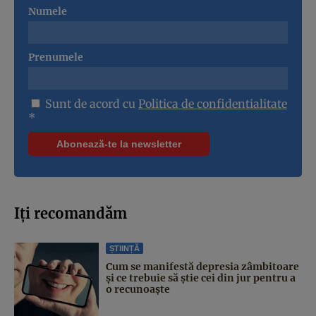
Numele
Prenumele
Sunt de acord cu
Politica de confidentialitate
*
Iți recomandăm
ȘTIINȚĂ
Cum se manifestă depresia zâmbitoare
și ce trebuie să știe cei din jur pentru a
o recunoaște