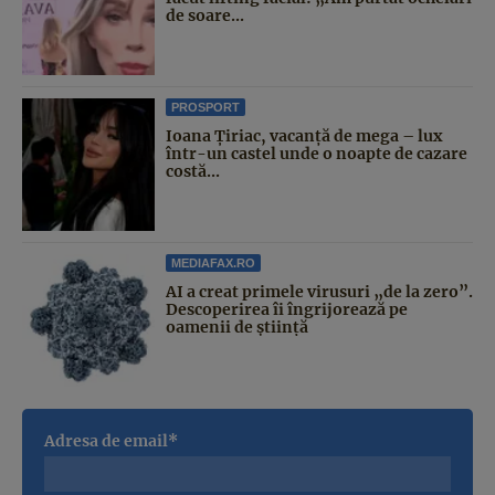
de soare...
PROSPORT
Ioana Țiriac, vacanță de mega – lux
într-un castel unde o noapte de cazare
costă...
MEDIAFAX.RO
AI a creat primele virusuri „de la zero”.
Descoperirea îi îngrijorează pe
oamenii de știință
Adresa de email*