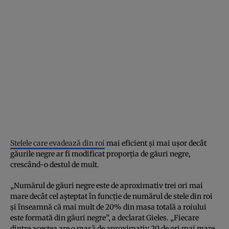
Stelele care evadează din roi
mai eficient și mai ușor decât
găurile negre ar fi modificat proporția de găuri negre,
crescând-o destul de mult.
„Numărul de găuri negre este de aproximativ trei ori mai
mare decât cel așteptat în funcție de numărul de stele din roi
și înseamnă că mai mult de 20% din masa totală a roiului
este formată din găuri negre”, a declarat Gieles. „Fiecare
dintre acestea are o masă de aproximativ 20 de ori mai mare