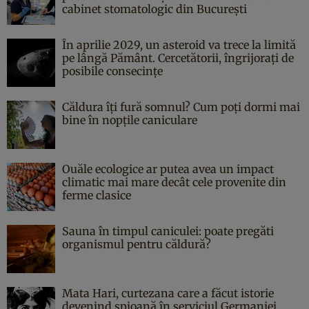
cabinet stomatologic din București
În aprilie 2029, un asteroid va trece la limită
pe lângă Pământ. Cercetătorii, îngrijorați de
posibile consecințe
Căldura îți fură somnul? Cum poți dormi mai
bine în nopțile caniculare
Ouăle ecologice ar putea avea un impact
climatic mai mare decât cele provenite din
ferme clasice
Sauna în timpul caniculei: poate pregăti
organismul pentru căldură?
Mata Hari, curtezana care a făcut istorie
devenind spioană în serviciul Germaniei