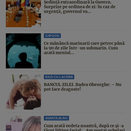
Şedinţă extraordinară la Guvern.
Surprize pe ordinea de zi: în caz de
urgență, guvernul va...
G4FOOD
Ce mănâncă marinarii care petrec până
la 90 de zile într-un submarin. Cum
arată meniul...
RAZI CU LACRIMI
BANCUL ZILEI. Badea Gheorghe: – Nu
pot face dragoste!
AVANTAJE.RO
Cum arată vedeta noastră, după ce și-a
făcut lifting facial: „Am purtat ochelari