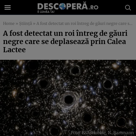
Home
»
Știință
»
A fost detectat un roi întreg de găuri negre care se deplasează prin Calea Lactee
A fost detectat un roi întreg de găuri
negre care se deplasează prin Calea
Lactee
Foto: ESA/Hubble, N. Bartmann