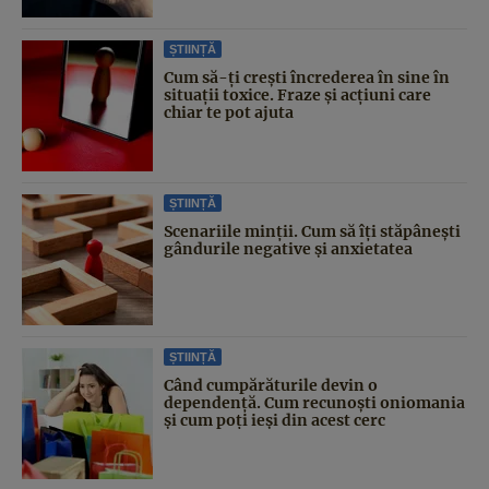
ȘTIINȚĂ
Cum să-ți crești încrederea în sine în
situații toxice. Fraze și acțiuni care
chiar te pot ajuta
ȘTIINȚĂ
Scenariile minții. Cum să îți stăpânești
gândurile negative și anxietatea
ȘTIINȚĂ
Când cumpărăturile devin o
dependență. Cum recunoști oniomania
și cum poți ieși din acest cerc