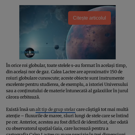
Citește articolul
În orice roi globular, toate stelele s-au format în același timp,
din același nor de gaz. Calea Lactee are aproximativ 150 de
roiuri globulare cunoscute; aceste obiecte sunt instrumente
excelente pentru studierea, de exemplu, a istoriei Universului
sau a conținutului de materie întunecată al galaxiilor în jurul
cărora orbitează.
Există însă un
alt tip de grup stelar
care câștigă tot mai multă
atenție – fluxurile de maree, râuri lungi de stele care se întind
pe cer. Anterior, acestea au fost dificil de identificat, dar odată
cu observatorul spațial Gaia, care lucrează pentru a
cartografia Calea Lactee cu mare precizie în trei dimensiuni,