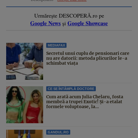
Urmărește DESCOPERĂ.ro pe
Google News
Google Showcase
și
MEDIAFAX
Secretul unui cuplu de pensionari care
nu are datorii: metoda plicurilor le-a
schimbat viața
CE SE ÎNTÂMPLĂ DOCTORE
Cum arată acum Julia Chelaru, fosta
membră a trupei Exotic! Și-a etalat
formele voluptoase, la...
GANDUL.RO