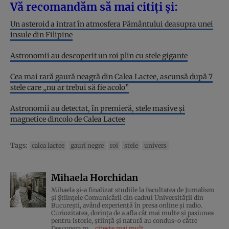
Vă recomandăm să mai citiți și:
Un asteroid a intrat în atmosfera Pământului deasupra unei
insule din Filipine
Astronomii au descoperit un roi plin cu stele gigante
Cea mai rară gaură neagră din Calea Lactee, ascunsă după 7
stele care „nu ar trebui să fie acolo”
Astronomii au detectat, în premieră, stele masive și
magnetice dincolo de Calea Lactee
Tags:
calea lactee
gauri negre
roi
stele
univers
Mihaela Horchidan
Mihaela și-a finalizat studiile la Facultatea de Jurnalism
și Științele Comunicării din cadrul Universității din
București, având experiență în presa online și radio.
Curiozitatea, dorința de a afla cât mai multe și pasiunea
pentru istorie, ştiinţă şi natură au condus-o către
Descopera.ro
citește mai mult