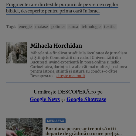
Fragmente rare din textile purpurii de pe vremea regilor
biblici, descoperite pentru prima oară în Israel
Tags:
energie
matase
polimer
sursa
tehnologie
textile
Mihaela Horchidan
Mihaela și-a finalizat studiile la Facultatea de Jurnalism
și Științele Comunicării din cadrul Universității din
București, având experiență în presa online și radio.
Curiozitatea, dorința de a afla cât mai multe și pasiunea
pentru istorie, ştiinţă şi natură au condus-o către
Descopera.ro
citește mai mult
Urmărește DESCOPERĂ.ro pe
Google News
Google Showcase
și
MEDIAFAX
Buruiana pe care ar trebui să o ții
departe de grădină cu orice preț și...