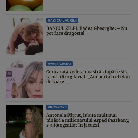
RAZI CU LACRIMI
BANCUL ZILEI. Badea Gheorghe: – Nu
pot face dragoste!
AVANTAJE.RO
Cum arată vedeta noastră, după ce și-a
făcut lifting facial: „Am purtat ochelari
de soare...
PROSPORT
Antonela Pătruț, iubita mult mai
tânără a milionarului Arpad Paszkany,
s-a fotografiat în jacuzzi