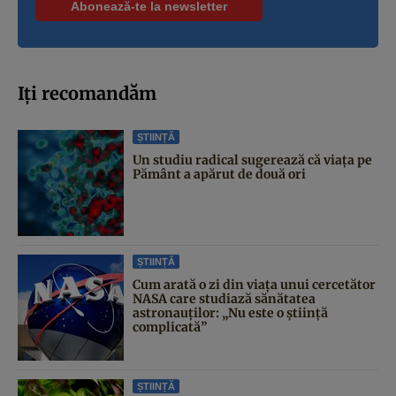
Iți recomandăm
ȘTIINȚĂ
Un studiu radical sugerează că viața pe
Pământ a apărut de două ori
ȘTIINȚĂ
Cum arată o zi din viața unui cercetător
NASA care studiază sănătatea
astronauților: „Nu este o știință
complicată”
ȘTIINȚĂ