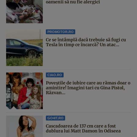
oamenii să nu fie alergici
PROMOTOR.RO
Ce se întâmplă dacă trebuie să fugi cu
Tesla în timp ce încarcă? Un atac...
CIAO.RO
Poveştile de iubire care au rămas doar o
amintire! Imagini tari cu Gina Pistol,
Răzvan...
GO4IT.RO
Cascadoarea de 137 cm care a fost
dublura lui Matt Damon în Odiseea