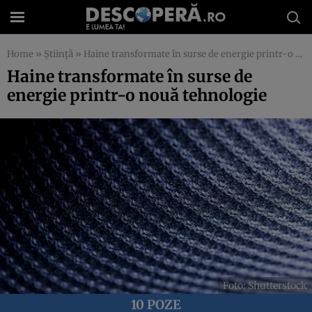
Home
»
Știință
»
Haine transformate în surse de energie printr-o nouă tehnologie
Haine transformate în surse de
energie printr-o nouă tehnologie
Foto: Shutterstock
10 POZE