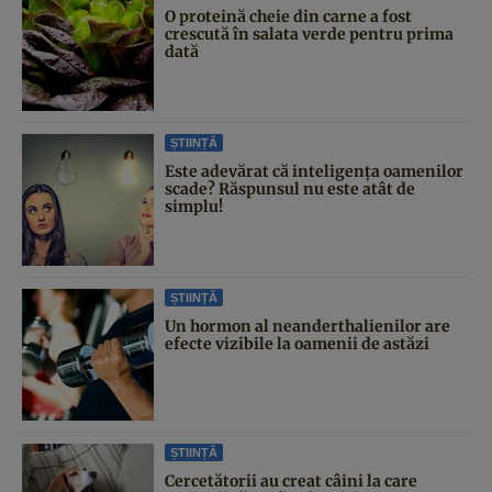
O proteină cheie din carne a fost
crescută în salata verde pentru prima
dată
ȘTIINȚĂ
Este adevărat că inteligența oamenilor
scade? Răspunsul nu este atât de
simplu!
ȘTIINȚĂ
Un hormon al neanderthalienilor are
efecte vizibile la oamenii de astăzi
ȘTIINȚĂ
Cercetătorii au creat câini la care