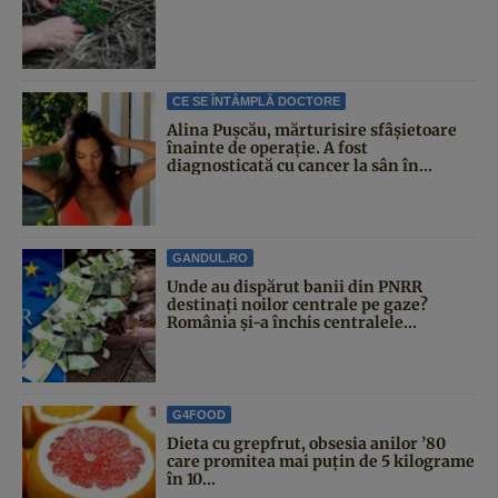
CE SE ÎNTÂMPLĂ DOCTORE
Alina Pușcău, mărturisire sfâșietoare
înainte de operație. A fost
diagnosticată cu cancer la sân în...
GANDUL.RO
Unde au dispărut banii din PNRR
destinați noilor centrale pe gaze?
România și-a închis centralele...
G4FOOD
Dieta cu grepfrut, obsesia anilor ’80
care promitea mai puțin de 5 kilograme
în 10...