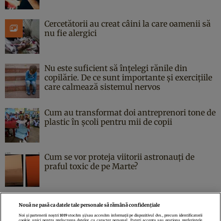
Cercetătorii au creat câini la care oamenii să
nu fie alergici
Nu este suficient să înțelegi rănile din
copilărie. De ce sunt importante și exercițiile
care calmează sistemul nervos
Cum au transformat doi antreprenori tone de
plastic în școli pentru mii de copii
Cum se vor proteja viitorii astronauți de
praful toxic de pe Marte?
Nouă ne pasă ca datele tale personale să rămână confidențiale
Noi și partenerii noștri
1019
stocăm și/sau accesăm informații pe dispozitivul dvs., precum identificatorii
cookie unici pentru prelucrarea datelor cu caracter personal. Puteți accepta sau gestiona preferințele