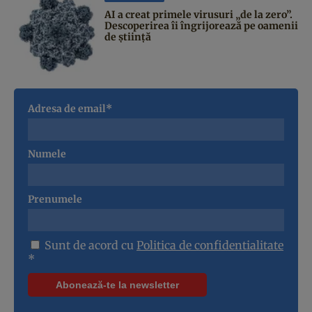
AI a creat primele virusuri „de la zero”.
Descoperirea îi îngrijorează pe oamenii
de știință
Adresa de email*
Numele
Prenumele
Sunt de acord cu
Politica de confidentialitate
*