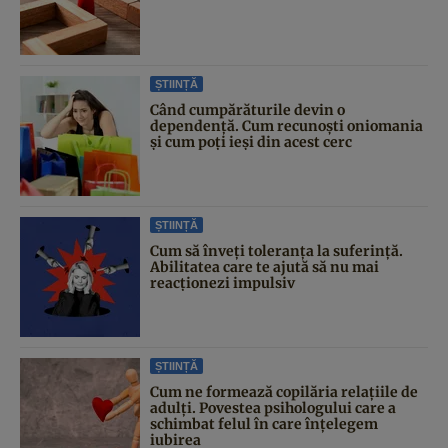
ȘTIINȚĂ
Când cumpărăturile devin o
dependență. Cum recunoști oniomania
și cum poți ieși din acest cerc
ȘTIINȚĂ
Cum să înveți toleranța la suferință.
Abilitatea care te ajută să nu mai
reacționezi impulsiv
ȘTIINȚĂ
Cum ne formează copilăria relațiile de
adulți. Povestea psihologului care a
schimbat felul în care înțelegem
iubirea