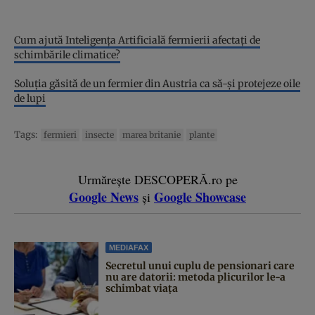
Cum ajută Inteligența Artificială fermierii afectați de
schimbările climatice?
Soluția găsită de un fermier din Austria ca să-și protejeze oile
de lupi
Tags:
fermieri
insecte
marea britanie
plante
Urmărește DESCOPERĂ.ro pe
Google News
Google Showcase
și
MEDIAFAX
Secretul unui cuplu de pensionari care
nu are datorii: metoda plicurilor le-a
schimbat viața