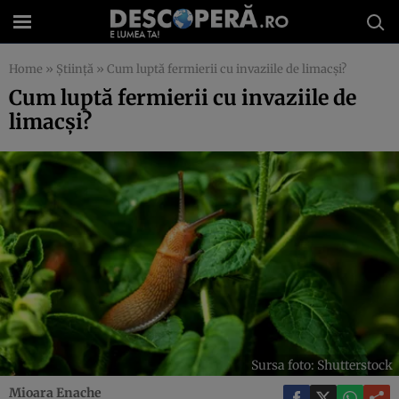
Home
»
Știință
»
Cum luptă fermierii cu invaziile de limacși?
Cum luptă fermierii cu invaziile de
limacși?
Sursa foto: Shutterstock
Mioara Enache