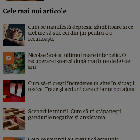
Cele mai noi articole
Cum se manifestă depresia zâmbitoare și ce
trebuie să știe cei din jur pentru a o
recunoaște
Nicolae Stoica, ultimul mare interbelic. O
recuperare istorică după mai bine de 80 de
ani
Cum să-ți crești încrederea în sine în situații
toxice. Fraze și acțiuni care chiar te pot ajuta
Scenariile minții. Cum să îți stăpânești
gândurile negative și anxietatea
Ceva ce savanții au crezut că este unic