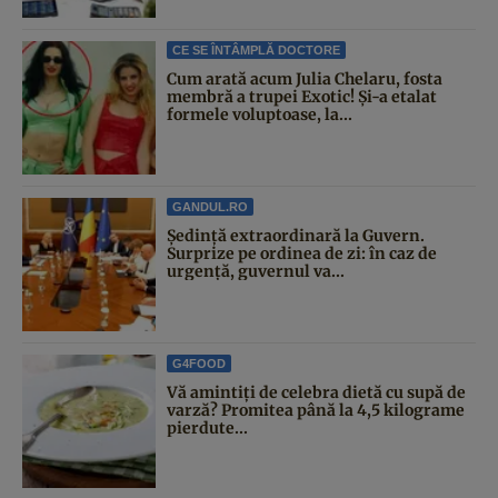
CE SE ÎNTÂMPLĂ DOCTORE
Cum arată acum Julia Chelaru, fosta
membră a trupei Exotic! Și-a etalat
formele voluptoase, la...
GANDUL.RO
Şedinţă extraordinară la Guvern.
Surprize pe ordinea de zi: în caz de
urgență, guvernul va...
G4FOOD
Vă amintiți de celebra dietă cu supă de
varză? Promitea până la 4,5 kilograme
pierdute...