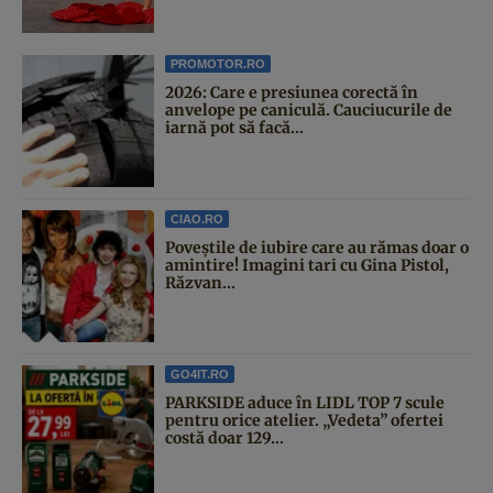
PROMOTOR.RO
2026: Care e presiunea corectă în
anvelope pe caniculă. Cauciucurile de
iarnă pot să facă...
CIAO.RO
Poveştile de iubire care au rămas doar o
amintire! Imagini tari cu Gina Pistol,
Răzvan...
GO4IT.RO
PARKSIDE aduce în LIDL TOP 7 scule
pentru orice atelier. „Vedeta” ofertei
costă doar 129...