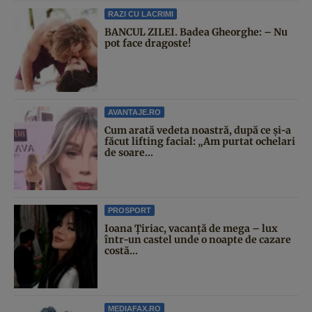
RAZI CU LACRIMI
BANCUL ZILEI. Badea Gheorghe: – Nu
pot face dragoste!
AVANTAJE.RO
Cum arată vedeta noastră, după ce și-a
făcut lifting facial: „Am purtat ochelari
de soare...
PROSPORT
Ioana Țiriac, vacanță de mega – lux
într-un castel unde o noapte de cazare
costă...
MEDIAFAX.RO