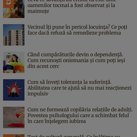
oamenilor tocmai a fost observat și la
maimuțe
Vecinul îți pune în pericol locuința? Ce poți
face dacă refuză să remedieze problema
Când cumpărăturile devin o dependență.
Cum recunoști oniomania și cum poți ieși
din acest cerc
Cum să înveți toleranța la suferință.
Abilitatea care te ajută să nu mai reacționezi
impulsiv
Cum ne formează copilăria relațiile de adulți.
Povestea psihologului care a schimbat felul
în care înțelegem iubirea
Test de cultură generală. Ce înălțime au