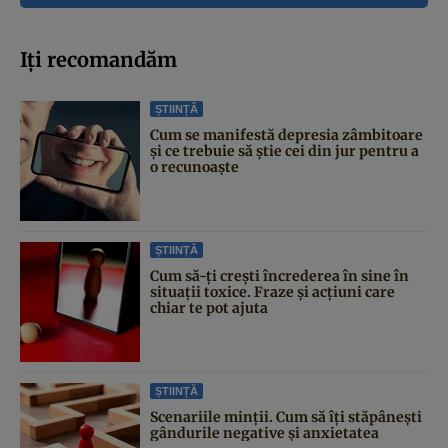
Iți recomandăm
ȘTIINȚĂ
Cum se manifestă depresia zâmbitoare
și ce trebuie să știe cei din jur pentru a
o recunoaște
ȘTIINȚĂ
Cum să-ți crești încrederea în sine în
situații toxice. Fraze și acțiuni care
chiar te pot ajuta
ȘTIINȚĂ
Scenariile minții. Cum să îți stăpânești
gândurile negative și anxietatea