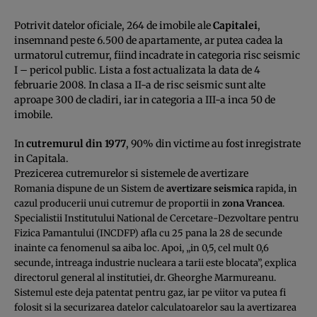
Potrivit datelor oficiale, 264 de imobile ale
Capitalei
,
insemnand peste 6.500 de apartamente, ar putea cadea la
urmatorul cutremur, fiind incadrate in categoria risc seismic
I – pericol public. Lista a fost actualizata la data de 4
februarie 2008. In clasa a II-a de risc seismic sunt alte
aproape 300 de cladiri, iar in categoria a III-a inca 50 de
imobile.
In
cutremurul din 1977
, 90% din victime au fost inregistrate
in Capitala.
Prezicerea cutremurelor si sistemele de avertizare
Romania dispune de un Sistem de
avertizare seismica
rapida, in
cazul producerii unui cutremur de proportii in
zona Vrancea
.
Specialistii Institutului National de Cercetare-Dezvoltare pentru
Fizica Pamantului (INCDFP) afla cu 25 pana la 28 de secunde
inainte ca fenomenul sa aiba loc. Apoi, „in 0,5, cel mult 0,6
secunde, intreaga industrie nucleara a tarii este blocata”, explica
directorul general al institutiei, dr. Gheorghe Marmureanu.
Sistemul este deja patentat pentru gaz, iar pe viitor va putea fi
folosit si la securizarea datelor calculatoarelor sau la avertizarea