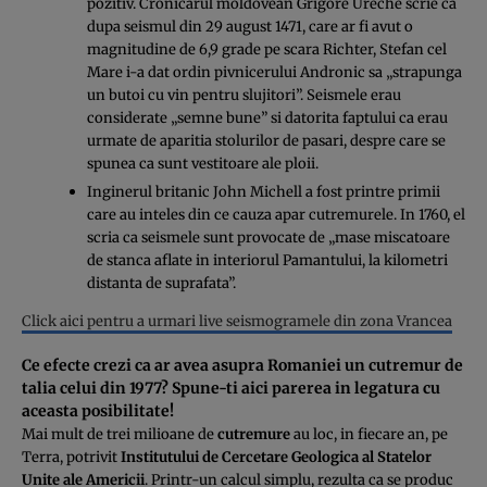
pozitiv. Cronicarul moldovean Grigore Ureche scrie ca
dupa seismul din 29 august 1471, care ar fi avut o
magnitudine de 6,9 grade pe scara Richter, Stefan cel
Mare i-a dat ordin pivnicerului Andronic sa „strapunga
un butoi cu vin pentru slujitori”. Seismele erau
considerate „semne bune” si datorita faptului ca erau
urmate de aparitia stolurilor de pasari, despre care se
spunea ca sunt vestitoare ale ploii.
Inginerul britanic John Michell a fost printre primii
care au inteles din ce cauza apar cutremurele. In 1760, el
scria ca seismele sunt provocate de „mase miscatoare
de stanca aflate in interiorul Pamantului, la kilometri
distanta de suprafata”.
Click aici pentru a urmari live seismogramele din zona Vrancea
Ce efecte crezi ca ar avea asupra Romaniei un cutremur de
talia celui din 1977? Spune-ti aici parerea in legatura cu
aceasta posibilitate!
Mai mult de trei milioane de
cutremure
au loc, in fiecare an, pe
Terra, potrivit
Institutului de Cercetare Geologica al Statelor
Unite ale Americii
. Printr-un calcul simplu, rezulta ca se produc