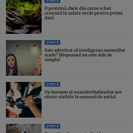
ȘTIINȚĂ
O proteină cheie din carne a fost
crescută în salata verde pentru prima
dată
ȘTIINȚĂ
Este adevărat că inteligența oamenilor
scade? Răspunsul nu este atât de
simplu!
ȘTIINȚĂ
Un hormon al neanderthalienilor are
efecte vizibile la oamenii de astăzi
ȘTIINȚĂ