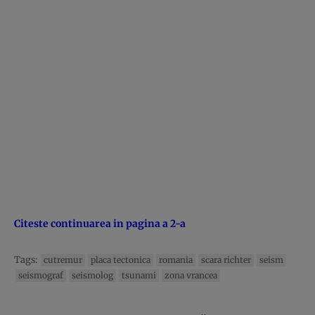
Citeste continuarea in pagina a 2-a
Tags:
cutremur
placa tectonica
romania
scara richter
seism
seismograf
seismolog
tsunami
zona vrancea