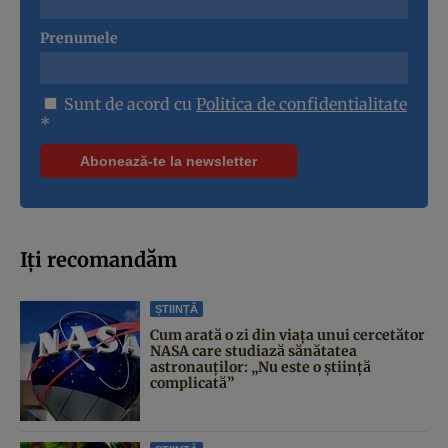
Prenumele
Sunt de acord cu
Politica de confidentialitate
*
Iți recomandăm
ȘTIINȚĂ
Cum arată o zi din viața unui cercetător
NASA care studiază sănătatea
astronauților: „Nu este o știință
complicată”