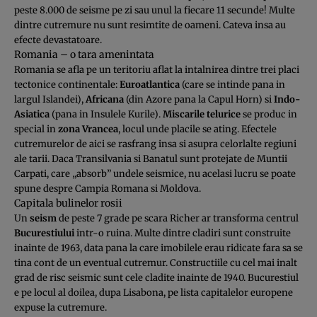
peste 8.000 de seisme pe zi sau unul la fiecare 11 secunde! Multe
dintre cutremure nu sunt resimtite de oameni. Cateva insa au
efecte devastatoare.
Romania – o tara amenintata
Romania se afla pe un teritoriu aflat la intalnirea dintre trei placi
tectonice continentale:
Euroatlantica
(care se intinde pana in
largul Islandei),
Africana
(din Azore pana la Capul Horn) si
Indo-
Asiatica
(pana in Insulele Kurile).
Miscarile telurice
se produc in
special in
zona Vrancea
, locul unde placile se ating. Efectele
cutremurelor de aici se rasfrang insa si asupra celorlalte regiuni
ale tarii. Daca Transilvania si Banatul sunt protejate de Muntii
Carpati, care „absorb” undele seismice, nu acelasi lucru se poate
spune despre Campia Romana si Moldova.
Capitala bulinelor rosii
Un
seism
de peste 7 grade pe scara Richer ar transforma centrul
Bucurestiului
intr-o ruina. Multe dintre cladiri sunt construite
inainte de 1963, data pana la care imobilele erau ridicate fara sa se
tina cont de un eventual cutremur. Constructiile cu cel mai inalt
grad de risc seismic sunt cele cladite inainte de 1940. Bucurestiul
e pe locul al doilea, dupa Lisabona, pe lista capitalelor europene
expuse la cutremure.