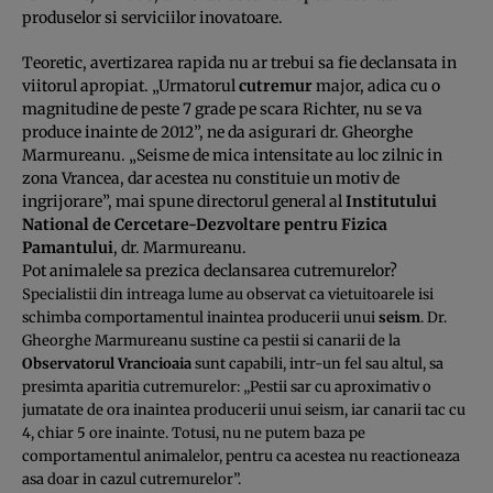
produselor si serviciilor inovatoare.
Teoretic, avertizarea rapida nu ar trebui sa fie declansata in
viitorul apropiat. „Urmatorul
cutremur
major, adica cu o
magnitudine de peste 7 grade pe scara Richter, nu se va
produce inainte de 2012”, ne da asigurari dr. Gheorghe
Marmureanu. „Seisme de mica intensitate au loc zilnic in
zona Vrancea, dar acestea nu constituie un motiv de
ingrijorare”, mai spune directorul general al
Institutului
National de Cercetare-Dezvoltare pentru Fizica
Pamantului
, dr. Marmureanu.
Pot animalele sa prezica declansarea cutremurelor?
Specialistii din intreaga lume au observat ca vietuitoarele isi
schimba comportamentul inaintea producerii unui
seism
. Dr.
Gheorghe Marmureanu sustine ca pestii si canarii de la
Observatorul Vrancioaia
sunt capabili, intr-un fel sau altul, sa
presimta aparitia cutremurelor: „Pestii sar cu aproximativ o
jumatate de ora inaintea producerii unui seism, iar canarii tac cu
4, chiar 5 ore inainte. Totusi, nu ne putem baza pe
comportamentul animalelor, pentru ca acestea nu reactioneaza
asa doar in cazul cutremurelor”.