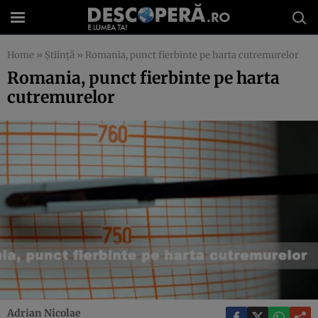
Home
»
Știință
»
Romania, punct fierbinte pe harta cutremurelor
Romania, punct fierbinte pe harta
cutremurelor
Adrian Nicolae