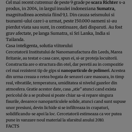
Cel mai recent cutremur de peste 9 grade pe
scara Richter
s-a
produs, in 2004, in largul insulei indoneziana
Sumatra
,
magnitudinea acestuia fiind 9,1. Din cauza seismului si
tsunami-ului care i-a urmat, peste 150.000 oameni si-au
pierdut viata sau sunt, in continuare, dati disparuti. Au fost
grav afectate, pe langa Sumatra, si Sri Lanka, India si
Tailanda.
Casa inteligenta, solutia viitorului
Cercetatorii Institutului de Nanomanufactura din Leeds, Marea
Britanie, au testat o casa care, spun ei, si-ar proteja locuitorii.
Constructia are o structura din otel, dar peretii au in compozitie
cel mai rezistent tip de gips si
nanoparticule de polimeri
. Acestea
din urma creaza o retea bogata de senzori care masoara, in timp
real, vibratiile, temperatura, umiditatea si nivelul gazelor din
atmosfera. Gratie acestor date, casa „stie” atunci cand exista
pericolul de a se prabusi si poate chiar sa-si repare singura
fisurile, deoarece nanoparticulele solide, atunci cand sunt supuse
unor presiuni, devin lichide si se infiltreaza in crapaturi,
solidificandu-se apoi la loc. Cercetatorii estimeaza ca vor putea
pune in vanzare noul material la sfarsitul anului 2010.
FACTS