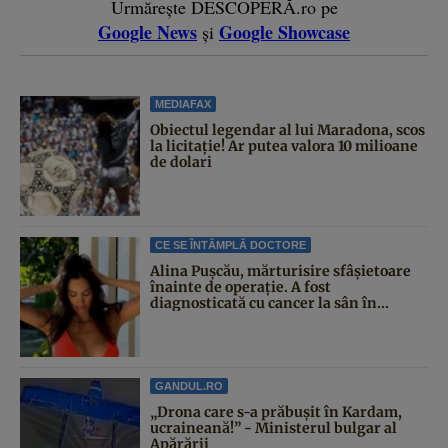
Urmărește DESCOPERĂ.ro pe
Google News
Google Showcase
și
MEDIAFAX
Obiectul legendar al lui Maradona, scos
la licitație! Ar putea valora 10 milioane
de dolari
CE SE ÎNTÂMPLĂ DOCTORE
Alina Pușcău, mărturisire sfâșietoare
înainte de operație. A fost
diagnosticată cu cancer la sân în...
GANDUL.RO
„Drona care s-a prăbușit în Kardam,
ucraineană!” - Ministerul bulgar al
Apărării