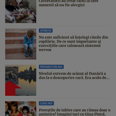
Cercetătorii au creat câini la care
oamenii să nu fie alergici
ȘTIINȚĂ
Nu este suficient să înțelegi rănile din
copilărie. De ce sunt importante și
exercițiile care calmează sistemul
nervos
PROMOTOR.RO
Nivelul extrem de scăzut al Dunării a
dus la o descoperire rară. Era acolo de...
CIAO.RO
Poveştile de iubire care au rămas doar o
amintire! Imagini tari cu Gina Pistol,