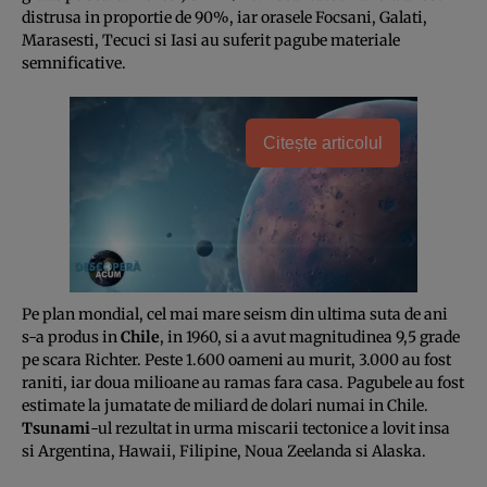
distrusa in proportie de 90%, iar orasele Focsani, Galati,
Marasesti, Tecuci si Iasi au suferit pagube materiale
semnificative.
Citește articolul
Pe plan mondial, cel mai mare seism din ultima suta de ani
s-a produs in
Chile
, in 1960, si a avut magnitudinea 9,5 grade
pe scara Richter. Peste 1.600 oameni au murit, 3.000 au fost
raniti, iar doua milioane au ramas fara casa. Pagubele au fost
estimate la jumatate de miliard de dolari numai in Chile.
Tsunami
-ul rezultat in urma miscarii tectonice a lovit insa
si Argentina, Hawaii, Filipine, Noua Zeelanda si Alaska.