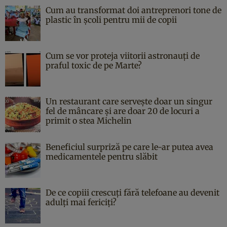
Cum au transformat doi antreprenori tone de
plastic în școli pentru mii de copii
Cum se vor proteja viitorii astronauți de
praful toxic de pe Marte?
Un restaurant care servește doar un singur
fel de mâncare și are doar 20 de locuri a
primit o stea Michelin
Beneficiul surpriză pe care le-ar putea avea
medicamentele pentru slăbit
De ce copiii crescuți fără telefoane au devenit
adulți mai fericiți?