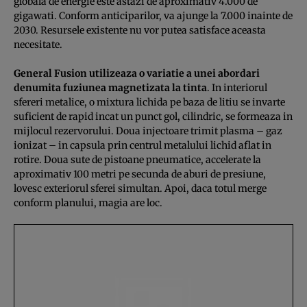
globala de energie este astazi de aproximativ 4.000 de
gigawati. Conform anticiparilor, va ajunge la 7.000 inainte de
2030. Resursele existente nu vor putea satisface aceasta
necesitate.
General Fusion utilizeaza o variatie a unei abordari
denumita fuziunea magnetizata la tinta
. In interiorul
sfereri metalice, o mixtura lichida pe baza de litiu se invarte
suficient de rapid incat un punct gol, cilindric, se formeaza in
mijlocul rezervorului. Doua injectoare trimit plasma – gaz
ionizat – in capsula prin centrul metalului lichid aflat in
rotire. Doua sute de pistoane pneumatice, accelerate la
aproximativ 100 metri pe secunda de aburi de presiune,
lovesc exteriorul sferei simultan. Apoi, daca totul merge
conform planului, magia are loc.