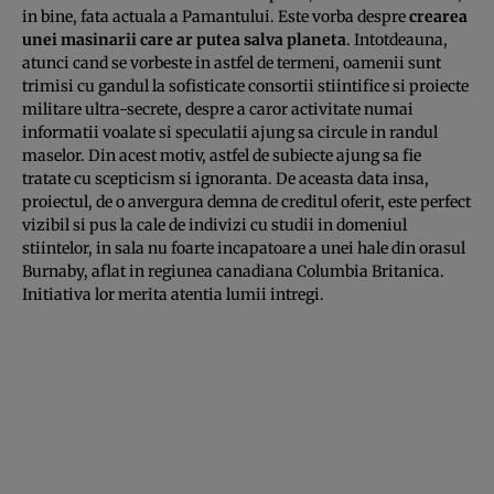
in bine, fata actuala a Pamantului. Este vorba despre
crearea
unei masinarii care ar putea salva planeta
. Intotdeauna,
atunci cand se vorbeste in astfel de termeni, oamenii sunt
trimisi cu gandul la sofisticate consortii stiintifice si proiecte
militare ultra-secrete, despre a caror activitate numai
informatii voalate si speculatii ajung sa circule in randul
maselor. Din acest motiv, astfel de subiecte ajung sa fie
tratate cu scepticism si ignoranta. De aceasta data insa,
proiectul, de o anvergura demna de creditul oferit, este perfect
vizibil si pus la cale de indivizi cu studii in domeniul
stiintelor, in sala nu foarte incapatoare a unei hale din orasul
Burnaby, aflat in regiunea canadiana Columbia Britanica.
Initiativa lor merita atentia lumii intregi.