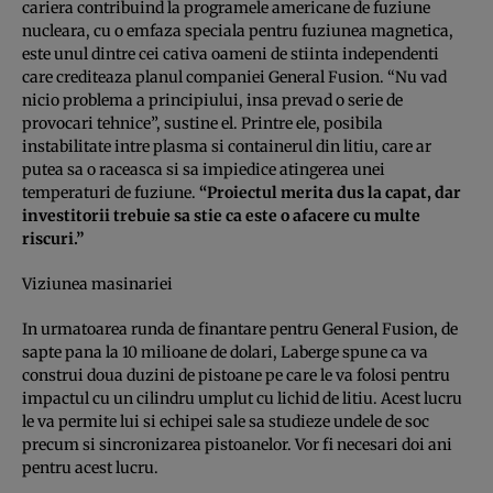
cariera contribuind la programele americane de fuziune
nucleara, cu o emfaza speciala pentru fuziunea magnetica,
este unul dintre cei cativa oameni de stiinta independenti
care crediteaza planul companiei General Fusion. “Nu vad
nicio problema a principiului, insa prevad o serie de
provocari tehnice”, sustine el. Printre ele, posibila
instabilitate intre plasma si containerul din litiu, care ar
putea sa o raceasca si sa impiedice atingerea unei
temperaturi de fuziune.
“Proiectul merita dus la capat, dar
investitorii trebuie sa stie ca este o afacere cu multe
riscuri.”
Viziunea masinariei
In urmatoarea runda de finantare pentru General Fusion, de
sapte pana la 10 milioane de dolari, Laberge spune ca va
construi doua duzini de pistoane pe care le va folosi pentru
impactul cu un cilindru umplut cu lichid de litiu. Acest lucru
le va permite lui si echipei sale sa studieze undele de soc
precum si sincronizarea pistoanelor. Vor fi necesari doi ani
pentru acest lucru.