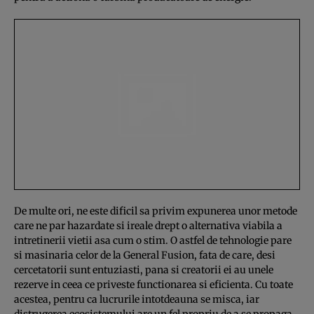
De multe ori, ne este dificil sa privim expunerea unor metode
care ne par hazardate si ireale drept o alternativa viabila a
intretinerii vietii asa cum o stim. O astfel de tehnologie pare
si masinaria celor de la General Fusion, fata de care, desi
cercetatorii sunt entuziasti, pana si creatorii ei au unele
rezerve in ceea ce priveste functionarea si eficienta. Cu toate
acestea, pentru ca lucrurile intotdeauna se misca, iar
distrugerea ecosistemului are un fel propriu de a se propaga