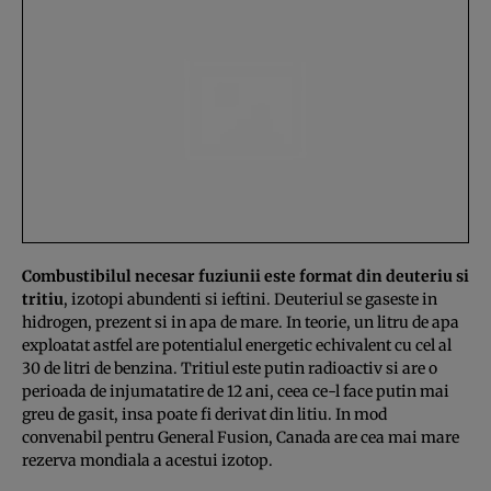
Combustibilul necesar fuziunii este format din deuteriu si
tritiu
, izotopi abundenti si ieftini. Deuteriul se gaseste in
hidrogen, prezent si in apa de mare. In teorie, un litru de apa
exploatat astfel are potentialul energetic echivalent cu cel al
30 de litri de benzina. Tritiul este putin radioactiv si are o
perioada de injumatatire de 12 ani, ceea ce-l face putin mai
greu de gasit, insa poate fi derivat din litiu. In mod
convenabil pentru General Fusion, Canada are cea mai mare
rezerva mondiala a acestui izotop.