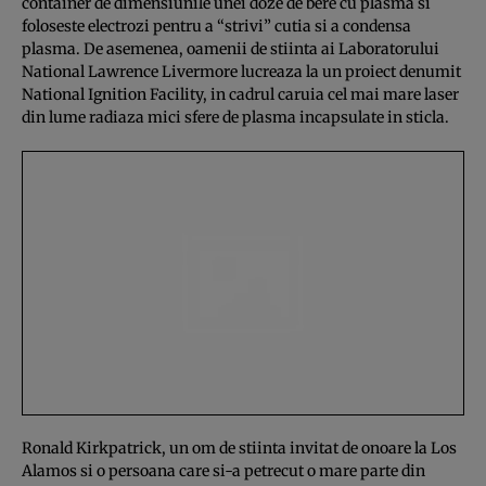
container de dimensiunile unei doze de bere cu plasma si
foloseste electrozi pentru a “strivi” cutia si a condensa
plasma. De asemenea, oamenii de stiinta ai Laboratorului
National Lawrence Livermore lucreaza la un proiect denumit
National Ignition Facility, in cadrul caruia cel mai mare laser
din lume radiaza mici sfere de plasma incapsulate in sticla.
Ronald Kirkpatrick, un om de stiinta invitat de onoare la Los
Alamos si o persoana care si-a petrecut o mare parte din