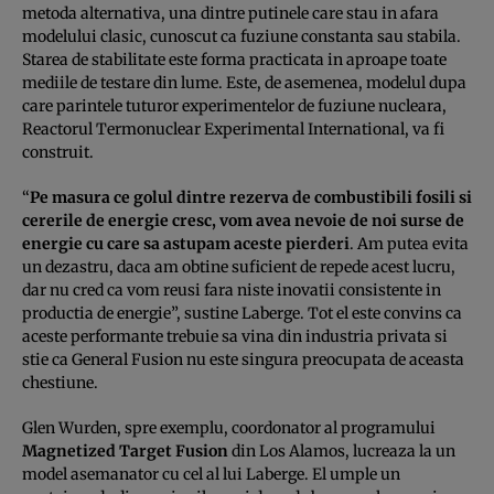
metoda alternativa, una dintre putinele care stau in afara
modelului clasic, cunoscut ca fuziune constanta sau stabila.
Starea de stabilitate este forma practicata in aproape toate
mediile de testare din lume. Este, de asemenea, modelul dupa
care parintele tuturor experimentelor de fuziune nucleara,
Reactorul Termonuclear Experimental International, va fi
construit.
“
Pe masura ce golul dintre rezerva de combustibili fosili si
cererile de energie cresc, vom avea nevoie de noi surse de
energie cu care sa astupam aceste pierderi
. Am putea evita
un dezastru, daca am obtine suficient de repede acest lucru,
dar nu cred ca vom reusi fara niste inovatii consistente in
productia de energie”, sustine Laberge. Tot el este convins ca
aceste performante trebuie sa vina din industria privata si
stie ca General Fusion nu este singura preocupata de aceasta
chestiune.
Glen Wurden, spre exemplu, coordonator al programului
Magnetized Target Fusion
din Los Alamos, lucreaza la un
model asemanator cu cel al lui Laberge. El umple un