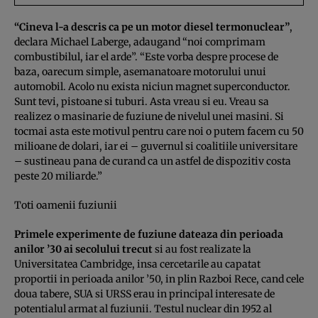
“Cineva l-a descris ca pe un motor diesel termonuclear”
,
declara Michael Laberge, adaugand “noi comprimam
combustibilul, iar el arde”. “Este vorba despre procese de
baza, oarecum simple, asemanatoare motorului unui
automobil. Acolo nu exista niciun magnet superconductor.
Sunt tevi, pistoane si tuburi. Asta vreau si eu. Vreau sa
realizez o masinarie de fuziune de nivelul unei masini. Si
tocmai asta este motivul pentru care noi o putem facem cu 50
milioane de dolari, iar ei – guvernul si coalitiile universitare
– sustineau pana de curand ca un astfel de dispozitiv costa
peste 20 miliarde.”
Toti oamenii fuziunii
Primele experimente de fuziune dateaza din perioada
anilor ’30 ai secolului trecut
si au fost realizate la
Universitatea Cambridge, insa cercetarile au capatat
proportii in perioada anilor ’50, in plin Razboi Rece, cand cele
doua tabere, SUA si URSS erau in principal interesate de
potentialul armat al fuziunii. Testul nuclear din 1952 al