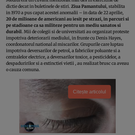
dictie decat in buletinele de stiri.
Ziua Pamantului
, stabilita
in 1970 a pus capat acestei anomalii – in data de 22 aprilie,
20 de milioane de americani au iesit pe strazi, in parcuri si
pe stadioane ca sa militeze pentru un mediu sanatos si
durabil
. Mii de colegii si de universitati au organizat proteste
impotriva deteriorarii mediului, in frunte cu Denis Hayes,
coordonatorul national al miscarilor. Grupurile care luptau
impotriva deversarilor de petrol, a fabricilor poluante si a
centralelor electrice, a deversarilor toxice, a pesticidelor, a
despaduririlor si a extinctiei vietii , au realizat brusc ca aveau
o cauza comuna.
Citește articolul