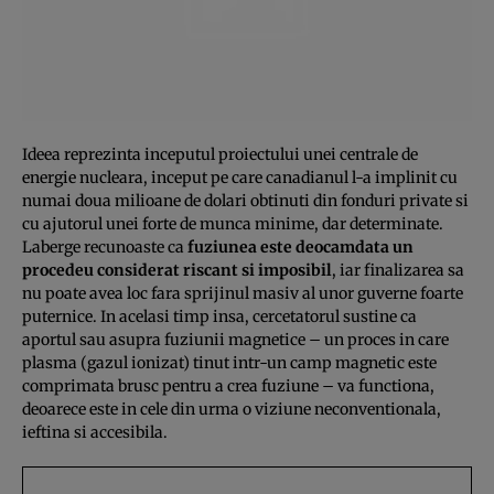
Ideea reprezinta inceputul proiectului unei centrale de
energie nucleara, inceput pe care canadianul l-a implinit cu
numai doua milioane de dolari obtinuti din fonduri private si
cu ajutorul unei forte de munca minime, dar determinate.
Laberge recunoaste ca
fuziunea este deocamdata un
procedeu considerat riscant si imposibil
, iar finalizarea sa
nu poate avea loc fara sprijinul masiv al unor guverne foarte
puternice. In acelasi timp insa, cercetatorul sustine ca
aportul sau asupra fuziunii magnetice – un proces in care
plasma (gazul ionizat) tinut intr-un camp magnetic este
comprimata brusc pentru a crea fuziune – va functiona,
deoarece este in cele din urma o viziune neconventionala,
ieftina si accesibila.