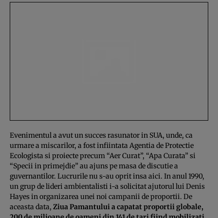
Evenimentul a avut un succes rasunator in SUA, unde, ca
urmare a miscarilor, a fost infiintata Agentia de Protectie
Ecologista si proiecte precum “Aer Curat”, “Apa Curata” si
“Specii in primejdie” au ajuns pe masa de discutie a
guvernantilor. Lucrurile nu s-au oprit insa aici. In anul 1990,
un grup de lideri ambientalisti i-a solicitat ajutorul lui Denis
Hayes in organizarea unei noi campanii de proportii. De
aceasta data,
Ziua Pamantului a capatat proportii globale,
200 de milioane de oameni din 141 de tari fiind mobilizati