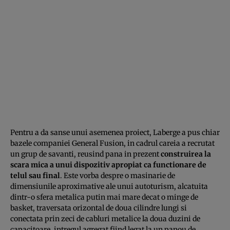
Pentru a da sanse unui asemenea proiect, Laberge a pus chiar
bazele companiei General Fusion, in cadrul careia a recrutat
un grup de savanti, reusind pana in prezent
construirea la
scara mica a unui dispozitiv apropiat ca functionare de
telul sau final
. Este vorba despre o masinarie de
dimensiunile aproximative ale unui autoturism, alcatuita
dintr-o sfera metalica putin mai mare decat o minge de
basket, traversata orizontal de doua cilindre lungi si
conectata prin zeci de cabluri metalice la doua duzini de
capacitoare, intregul agregat fiind legat la un panou de