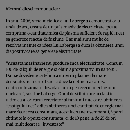
Motorul diesel termonuclear
In anul 2006, sfera metalica a lui Laberge a demonstrat ca o
unda de soc, creata de un puls masiv de electricitate, poate
comprima o cantitate mica de plasma suficient de rapid incat
sa genereze reactia de fuziune. Dar mai sunt multe de
rezolvat inainte ca ideea lui Laberge sa duca la obtinerea unui
dispozitiv care sa genereze electricitate.
“
Aceasta masinarie nu produce inca electricitate
. Consum
100 de kilojuli de energie si obtin aproximativ un nanojul.
Dar se dovedeste ca tehnica strivirii plasmei la mare
densitate are meritul sau si duce la obtinerea catorva
neutroni fuzionati, dovada clara a petrecerii unei fuziuni
nucleare”, sustine Laberge. Omul de stiinta are acelasi tel
ultim cu al oricarui cercetator al fuziunii nucleare, obtinerea
“castigului net”, adica obtinerea unei cantitati de energie mai
mare decat cea consumata, acest lucru neinsemnant 1,5 parti
obtinute la o parte consumata, ci de 10 pana la de 25 de ori
mai mult decat se “investeste”.