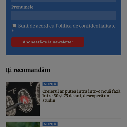
Prenumele
Sunt de acord cu
Politica de confidentialitate
*
Iți recomandăm
ȘTIINȚĂ
Creierul ar putea intra într-o nouă fază
între 50 și 75 de ani, descoperă un
studiu
ȘTIINȚĂ