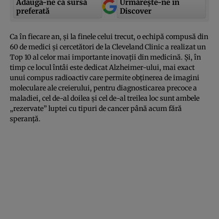
Adaugă-ne ca sursă
Urmărește-ne in
preferată
Discover
Ca în fiecare an, şi la finele celui trecut, o echipă compusă din
60 de medici şi cercetători de la Cleveland Clinic a realizat un
Top 10 al celor mai importante inovaţii din medicină. Şi, în
timp ce locul întâi este dedicat Alzheimer-ului, mai exact
unui compus radioactiv care permite obţinerea de imagini
moleculare ale creierului, pentru diagnosticarea precoce a
maladiei, cel de-al doilea şi cel de-al treilea loc sunt ambele
„rezervate” luptei cu tipuri de cancer până acum fără
speranţă.