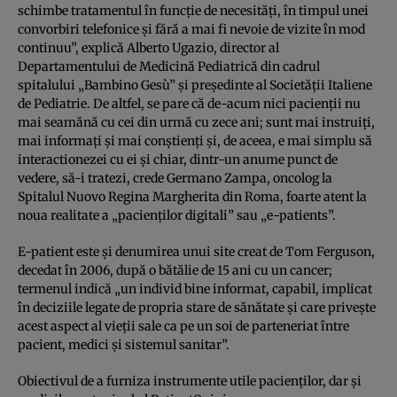
schimbe tratamentul în funcţie de necesităţi, în timpul unei
convorbiri telefonice şi fără a mai fi nevoie de vizite în mod
continuu”, explică Alberto Ugazio, director al
Departamentului de Medicină Pediatrică din cadrul
spitalului „Bambino Gesù” şi preşedinte al Societăţii Italiene
de Pediatrie. De altfel, se pare că de-acum nici pacienţii nu
mai seamănă cu cei din urmă cu zece ani; sunt mai instruiţi,
mai informaţi şi mai conştienţi şi, de aceea, e mai simplu să
interactionezei cu ei şi chiar, dintr-un anume punct de
vedere, să-i tratezi, crede Germano Zampa, oncolog la
Spitalul Nuovo Regina Margherita din Roma, foarte atent la
noua realitate a „pacienţilor digitali” sau „e-patients”.
E-patient este şi denumirea unui site creat de Tom Ferguson,
decedat în 2006, după o bătălie de 15 ani cu un cancer;
termenul indică „un individ bine informat, capabil, implicat
în deciziile legate de propria stare de sănătate şi care priveşte
acest aspect al vieţii sale ca pe un soi de parteneriat între
pacient, medici şi sistemul sanitar”.
Obiectivul de a furniza instrumente utile pacienţilor, dar şi