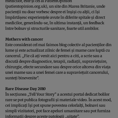
medicilor, este şi cel al PatientOpinion
(patientopinion.org.uk), un site din Marea Britanie, unde
pacienţii nu doar vorbesc despre ei înşişi cu alţii, ci îşi
împărtăşesc experienţele avute în diferite spitale şi direct
medicilor, generându-se, în ultima instanţă, un feedback
între bolnav şi structurile sanitare, foarte util ambilor.
Mothers with cancer
Este considerat cel mai faimos blog colectiv al pacienţilor din
lume şi este actualizat zilnic de femei şi mame care luptă cu
cancerul. „Fie că aţi venit aici pentru a citi, a scrie sau a
discută despre diagnostice, terapii, radiaţii, supravieţuire,
chirurgie, efecte secundare sau despre orice altceva din viaţa
unei mame sau a unei femei care a supravieţuit cancerului,
sunteţi binevenite”.
Rare Disease Day 2010
În secţiunea „Tell Your Story” a acestui portal dedicat bolilor
rare se pot publica fotografii şi materiale video. În acest mod,
cei implicaţi îşi pot spune povestea celorlalţi, bolnavi sau
simpli vizitatori, pot face apeluri umanitare sau pot furniza
informaţii despre aceste patologii „uitate”.