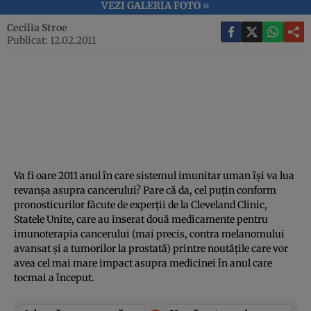
VEZI GALERIA FOTO »
Cecilia Stroe
Publicat: 12.02.2011
Va fi oare 2011 anul în care sistemul imunitar uman îşi va lua
revanşa asupra cancerului? Pare că da, cel puţin conform
pronosticurilor făcute de experţii de la Cleveland Clinic,
Statele Unite, care au inserat două medicamente pentru
imunoterapia cancerului (mai precis, contra melanomului
avansat şi a tumorilor la prostată) printre noutăţile care vor
avea cel mai mare impact asupra medicinei în anul care
tocmai a început.