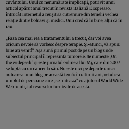
cuvântului. Unul cu nenumărate implicaţii, potrivit unui
articol apărut anul trecut în revista italiană L’Espresso,
întrucât Internetul a reuşit să cutremure din temelii vechea
relaţie dintre bolnavi şi medici. Unii cred că în bine, alţii că în
rău.
„Faza cea mai rea a tratamentului a trecut, dar voi avea
oricum nevoie să vorbesc despre terapie. Şi-atunci, vă spun:
bine aţi venit!”. Aşa sună primul post de pe un blog unde
subiectul principal îl reprezintă tumorele. Se numeşte „On
the widepeak” şi este jurnalul online al lui Mj, care din 2007
se luptă cu un cancer la sân. Nu este nici pe departe unica
autoare a unui blog pe această temă: în ultimii ani, netul s-a
umplut de persoane care „se trateaza” cu ajutorul World Wide
Web-ului şi al resurselor furnizate de acesta.