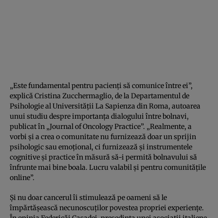
„Este fundamental pentru pacienţi să comunice între ei”,
explică Cristina Zucchermaglio, de la Departamentul de
Psihologie al Universităţii La Sapienza din Roma, autoarea
unui studiu despre importanţa dialogului între bolnavi,
publicat în „Journal of Oncology Practice”. „Realmente, a
vorbi şi a crea o comunitate nu furnizează doar un sprijin
psihologic sau emoţional, ci furnizează şi instrumentele
cognitive şi practice în măsură să-i permită bolnavului să
înfrunte mai bine boala. Lucru valabil şi pentru comunităţile
online”.
Şi nu doar cancerul îi stimulează pe oameni să le
împărtăşească necunoscuţilor povestea propriei experienţe.