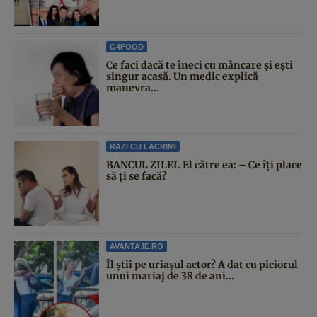
G4FOOD
Ce faci dacă te îneci cu mâncare și ești
singur acasă. Un medic explică
manevra...
RAZI CU LACRIMI
BANCUL ZILEI. El către ea: – Ce îți place
să ți se facă?
AVANTAJE.RO
Îl știi pe uriașul actor? A dat cu piciorul
unui mariaj de 38 de ani...