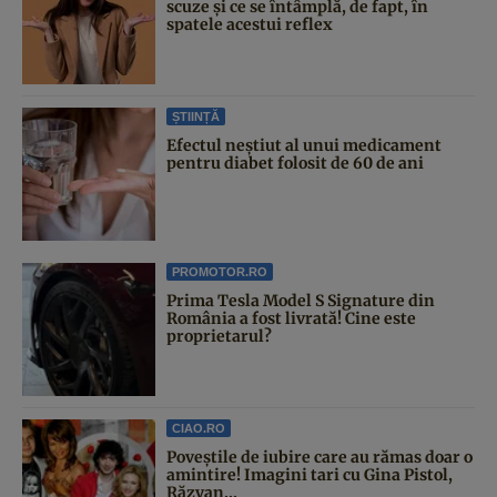
scuze și ce se întâmplă, de fapt, în
spatele acestui reflex
ȘTIINȚĂ
Efectul neștiut al unui medicament
pentru diabet folosit de 60 de ani
PROMOTOR.RO
Prima Tesla Model S Signature din
România a fost livrată! Cine este
proprietarul?
CIAO.RO
Poveştile de iubire care au rămas doar o
amintire! Imagini tari cu Gina Pistol,
Răzvan...