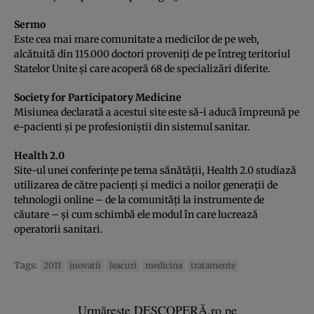
Sermo
Este cea mai mare comunitate a medicilor de pe web,
alcătuită din 115.000 doctori proveniţi de pe întreg teritoriul
Statelor Unite şi care acoperă 68 de specializări diferite.
Society for Participatory Medicine
Misiunea declarată a acestui site este să-i aducă împreună pe
e-pacienti şi pe profesioniştii din sistemul sanitar.
Health 2.0
Site-ul unei conferinţe pe tema sănătăţii, Health 2.0 studiază
utilizarea de către pacienţi şi medici a noilor generaţii de
tehnologii online – de la comunităţi la instrumente de
căutare – şi cum schimbă ele modul în care lucrează
operatorii sanitari.
Tags:
2011
inovatii
leacuri
medicina
tratamente
Urmărește DESCOPERĂ.ro pe