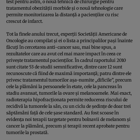
test pentru astm, o nouă tehnică de chirurgie pentru
tratamentul obezităţii morbide şi o nouă tehnologie care
permite monitorizarea la distanţă a pacienţilor cu risc
crescut de infarct.
Tot la finele anului trecut, experţii Societăţii Americane de
Oncologie au compilat şi ei o lista a principalilor paşi înainte
făcuţi în cercetarea anti-cancer sau, mai bine spus, a
rezultatelor care au avut cel mai mare impact în ceea ce
priveşte tratamentul pacienţilor. În cadrul raportului 2010
sunt citate 53 de studii semnificative, dintre care 12 sunt
recunoscute că fiind de maximă importanţă; patru dintre ele
privesc tratamentul tumorilor aşa-numite „dificile”, precum
cele la plămâni la persoanele în etate, cele la pancreas în
stadiu avansat, tumorile la ovare şi melanoamele. Mai exact,
radioterapia hipofracţionata permite reducerea riscului de
recidivă la tumorele la sân, cu un ciclu de şedinţe de doar trei
săptămâni faţă de cele şase standard. Au fost scoase în
evidenţa noi terapii targetate pentru bolnavii de melanom şi
cancer la plămâni, precum şi terapii recent aprobate pentru
tumorile la prostată.