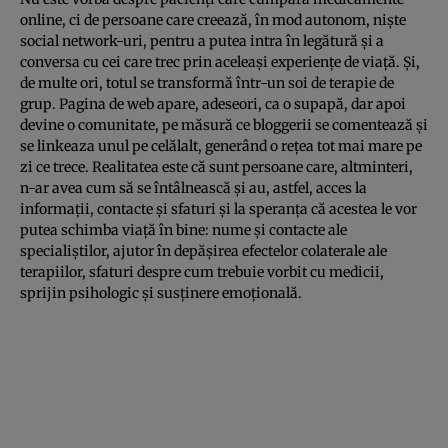
online, ci de persoane care creează, în mod autonom, nişte
social network-uri, pentru a putea intra în legătură şi a
conversa cu cei care trec prin aceleaşi experienţe de viaţă. Şi,
de multe ori, totul se transformă într-un soi de terapie de
grup. Pagina de web apare, adeseori, ca o supapă, dar apoi
devine o comunitate, pe măsură ce bloggerii se comentează şi
se linkeaza unul pe celălalt, generând o reţea tot mai mare pe
zi ce trece. Realitatea este că sunt persoane care, altminteri,
n-ar avea cum să se întâlnească şi au, astfel, acces la
informaţii, contacte şi sfaturi şi la speranţa că acestea le vor
putea schimba viaţă în bine: nume şi contacte ale
specialiştilor, ajutor în depăşirea efectelor colaterale ale
terapiilor, sfaturi despre cum trebuie vorbit cu medicii,
sprijin psihologic şi susţinere emoţională.