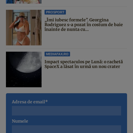
PROSPORT
„Îmi iubesc formele”. Georgina
Rodriguez s-a pozat în costum de baie
înainte de nunta cu...
MEDIAFAX.RO
Impact spectaculos pe Lună: o rachetă
SpaceX a lăsat în urmă un nou crater
Adresa de email*
Numele