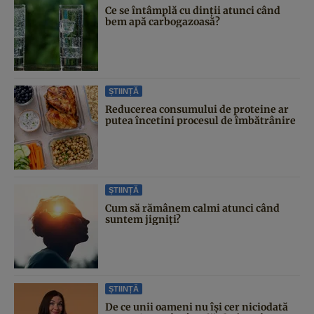
Ce se întâmplă cu dinții atunci când
bem apă carbogazoasă?
ȘTIINȚĂ
Reducerea consumului de proteine ar
putea încetini procesul de îmbătrânire
ȘTIINȚĂ
Cum să rămânem calmi atunci când
suntem jigniți?
ȘTIINȚĂ
De ce unii oameni nu își cer niciodată