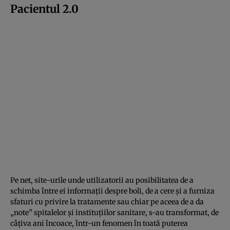
Pacientul 2.0
Pe net, site-urile unde utilizatorii au posibilitatea de a
schimba între ei informaţii despre boli, de a cere şi a furniza
sfaturi cu privire la tratamente sau chiar pe aceea de a da
„note” spitalelor şi instituţiilor sanitare, s-au transformat, de
câţiva ani încoace, într-un fenomen în toată puterea