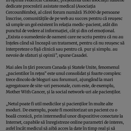
În opinia Federicăi Casadei, preşedinta unei asociaţii italiene
dedicate procreării asistate medical (Asociaţia
CercounBimbo), al cărei forum numără 35.000 de persoane
înscrise, comunităţile de pe web au succes pentru că reuşesc
să umple un gol existent în relaţia medic-pacient, atât din
punctul de vedere al informaţiei, cât şi din cel emoţional.
„Exista o sumedenie de oameni care ne scriu pentru că nu au
înţeles când să înceapă un tratament, pentru că nu reuşesc să
interpreteze o fişă clinică sau pentru că. pur şi simplu. au
nevoie de sfaturi şi opinii”, spune Casadei.
Mai ales în ţări precum Canada şi Statele Unite, fenomenul
„pacientilor în reţea” este unul consolidat şi foarte complex:
trece dincolo de bloguri sau forumuri, ajungând la mari
agregatoare de site-uri personale, cum este, de exemplu,
Mother With Cancer, şi la social network-uri ale pacienţilor.
„Netul poate fi util medicilor şi pacienţilor în multe alte
moduri. De exemplu, poate fi monitorizat un pacient cu o
boală cronică, prin intermediul unor dispozitive conectate la
Internet, capabile să înregistreze online parametri de interes,
asfel încât medicul să aibă acces la date în timp real şi să