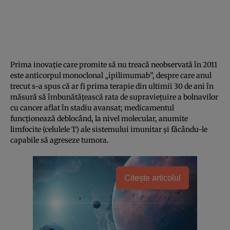
Prima inovaţie care promite să nu treacă neobservată în 2011
este anticorpul monoclonal „ipilimumab”, despre care anul
trecut s-a spus că ar fi prima terapie din ultimii 30 de ani în
măsură să îmbunătăţească rata de supravieţuire a bolnavilor
cu cancer aflat în stadiu avansat; medicamentul
funcţionează deblocând, la nivel molecular, anumite
limfocite (celulele T) ale sistemului imunitar şi făcându-le
capabile să agreseze tumora.
Citește articolul