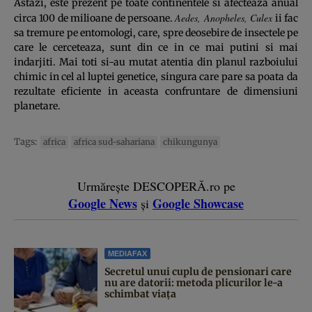
Astazi, este prezent pe toate continentele si afecteaza anual
Aedes, Anopheles, Culex
circa 100 de milioane de persoane.
ii fac
sa tremure pe entomologi, care, spre deosebire de insectele pe
care le cerceteaza, sunt din ce in ce mai putini si mai
indarjiti. Mai toti si-au mutat atentia din planul razboiului
chimic in cel al luptei genetice, singura care pare sa poata da
rezultate eficiente in aceasta confruntare de dimensiuni
planetare.
Tags:
africa
africa sud-sahariana
chikungunya
Urmărește DESCOPERĂ.ro pe
Google News
Google Showcase
și
MEDIAFAX
Secretul unui cuplu de pensionari care
nu are datorii: metoda plicurilor le-a
schimbat viața