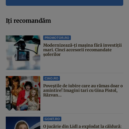
Iți recomandăm
PROMOTOR.RO
Modernizează-ți mașina fără investiții
mari. Cinci accesorii recomandate
șoferilor
CIAO.RO
Poveştile de iubire care au rămas doar o
amintire! Imagini tari cu Gina Pistol,
Răzvan...
GO4IT.RO
O jucărie din Lidl a explodat la căldură: