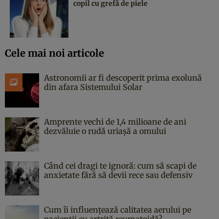
copil cu grefă de piele
Cele mai noi articole
Astronomii ar fi descoperit prima exolună
din afara Sistemului Solar
Amprente vechi de 1,4 milioane de ani
dezvăluie o rudă uriașă a omului
Când cei dragi te ignoră: cum să scapi de
anxietate fără să devii rece sau defensiv
Cum îi influențează calitatea aerului pe
pacienții cu artrită reumatoidă?