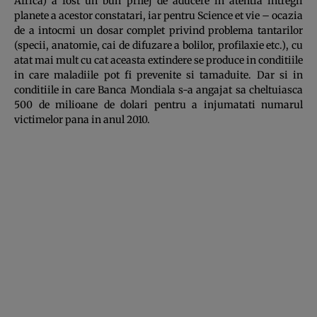
Africa) a fost un bun prilej de aducere in atentia intregii
planete a acestor constatari, iar pentru Science et vie – ocazia
de a intocmi un dosar complet privind problema tantarilor
(specii, anatomie, cai de difuzare a bolilor, profilaxie etc.), cu
atat mai mult cu cat aceasta extindere se produce in conditiile
in care maladiile pot fi prevenite si tamaduite. Dar si in
conditiile in care Banca Mondiala s-a angajat sa cheltuiasca
500 de milioane de dolari pentru a injumatati numarul
victimelor pana in anul 2010.