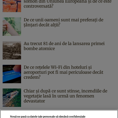
somon din Uniunea Europeană și de ce este
controversată?
De ce unii oameni sunt mai preferați de
țânțari decât alții?
Au trecut 81 de ani de la lansarea primei
bombe atomice
De ce rețelele Wi-Fi din hoteluri și
aeroporturi pot fi mai periculoase decât
credem?
Chiar și după ce sunt stinse, incendiile de
vegetație lasă în urmă un fenomen
devastator
Nouă ne pasă ca datele tale personale să rămână confidențiale