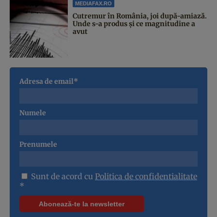
MEDIAFAX.RO
Cutremur în România, joi după-amiază.
Unde s-a produs și ce magnitudine a
avut
Adresa de email*
Numele
Prenumele
Sunt de acord cu
Politica de confidentialitate
*