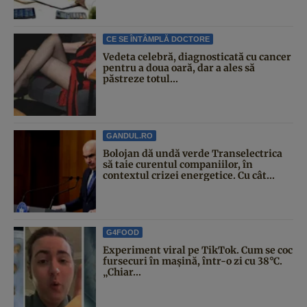
CE SE ÎNTÂMPLĂ DOCTORE
Vedeta celebră, diagnosticată cu cancer
pentru a doua oară, dar a ales să
păstreze totul...
GANDUL.RO
Bolojan dă undă verde Transelectrica
să taie curentul companiilor, în
contextul crizei energetice. Cu cât...
G4FOOD
Experiment viral pe TikTok. Cum se coc
fursecuri în mașină, într-o zi cu 38°C.
„Chiar...