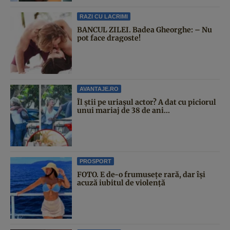
RAZI CU LACRIMI
BANCUL ZILEI. Badea Gheorghe: – Nu
pot face dragoste!
AVANTAJE.RO
Îl știi pe uriașul actor? A dat cu piciorul
unui mariaj de 38 de ani...
PROSPORT
FOTO. E de-o frumusețe rară, dar își
acuză iubitul de violență