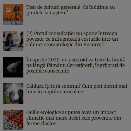
Test de cultură generală. Ce înălțime au
girafele la naștere?
(P) Prețul consultației nu spune întreaga
poveste: ce influențează costurile într-un
cabinet stomatologic din București
În aprilie 2029, un asteroid va trece la limită
pe lângă Pământ. Cercetătorii, îngrijorați de
posibile consecințe
Căldura îți fură somnul? Cum poți dormi mai
bine în nopțile caniculare
Ouăle ecologice ar putea avea un impact
climatic mai mare decât cele provenite din
ferme clasice