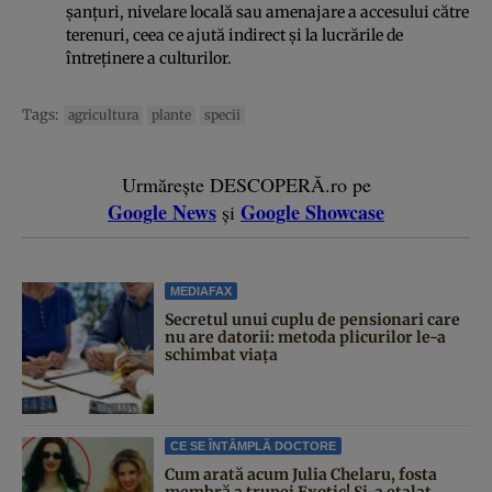
șanțuri, nivelare locală sau amenajare a accesului către
terenuri, ceea ce ajută indirect și la lucrările de
întreținere a culturilor.
Tags:
agricultura
plante
specii
Urmărește DESCOPERĂ.ro pe
Google News
Google Showcase
și
MEDIAFAX
Secretul unui cuplu de pensionari care
nu are datorii: metoda plicurilor le-a
schimbat viața
CE SE ÎNTÂMPLĂ DOCTORE
Cum arată acum Julia Chelaru, fosta
membră a trupei Exotic! Și-a etalat