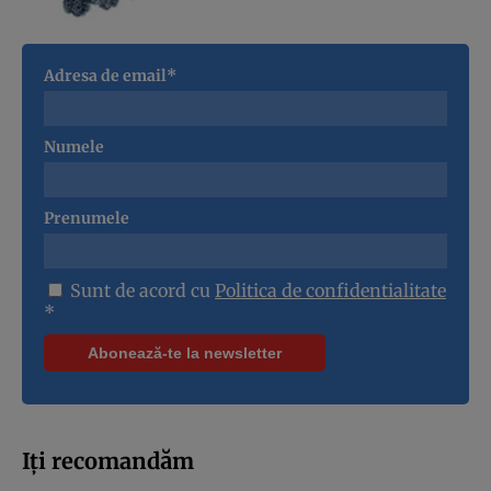
Adresa de email*
Numele
Prenumele
Sunt de acord cu
Politica de confidentialitate
*
Iți recomandăm