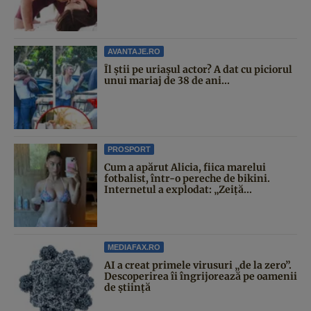
AVANTAJE.RO
Îl știi pe uriașul actor? A dat cu piciorul
unui mariaj de 38 de ani...
PROSPORT
Cum a apărut Alicia, fiica marelui
fotbalist, într-o pereche de bikini.
Internetul a explodat: „Zeiță...
MEDIAFAX.RO
AI a creat primele virusuri „de la zero”.
Descoperirea îi îngrijorează pe oamenii
de știință