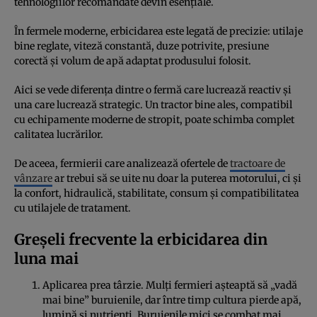
tehnologiilor recomandate devin esențiale.
În fermele moderne, erbicidarea este legată de precizie: utilaje
bine reglate, viteză constantă, duze potrivite, presiune
corectă și volum de apă adaptat produsului folosit.
Aici se vede diferența dintre o fermă care lucrează reactiv și
una care lucrează strategic. Un tractor bine ales, compatibil
cu echipamente moderne de stropit, poate schimba complet
calitatea lucrărilor.
De aceea, fermierii care analizează ofertele de
tractoare de
vânzare
ar trebui să se uite nu doar la puterea motorului, ci și
la confort, hidraulică, stabilitate, consum și compatibilitatea
cu utilajele de tratament.
Greșeli frecvente la erbicidarea din
luna mai
Aplicarea prea târzie. Mulți fermieri așteaptă să „vadă
mai bine” buruienile, dar între timp cultura pierde apă,
lumină și nutrienți. Buruienile mici se combat mai