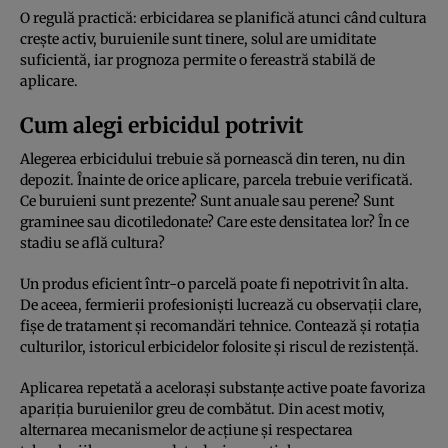
O regulă practică: erbicidarea se planifică atunci când cultura
crește activ, buruienile sunt tinere, solul are umiditate
suficientă, iar prognoza permite o fereastră stabilă de
aplicare.
Cum alegi erbicidul potrivit
Alegerea erbicidului trebuie să pornească din teren, nu din
depozit. Înainte de orice aplicare, parcela trebuie verificată.
Ce buruieni sunt prezente? Sunt anuale sau perene? Sunt
graminee sau dicotiledonate? Care este densitatea lor? În ce
stadiu se află cultura?
Un produs eficient într-o parcelă poate fi nepotrivit în alta.
De aceea, fermierii profesioniști lucrează cu observații clare,
fișe de tratament și recomandări tehnice. Contează și rotația
culturilor, istoricul erbicidelor folosite și riscul de rezistență.
Aplicarea repetată a acelorași substanțe active poate favoriza
apariția buruienilor greu de combătut. Din acest motiv,
alternarea mecanismelor de acțiune și respectarea