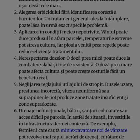
ușor decât cele mari.
Alegerea erbicidului fără identificarea corectă a
buruienilor. Un tratament general, ales la întâmplare,
poate lăsa în urmă exact speciile problemă.
Aplicarea în condiții meteo nepotrivite. Vântul poate
duce produsul în afara parcelei, temperaturile extreme
pot stresa cultura, iar ploaia venită prea repede poate
reduce eficiența tratamentului.
Nerespectarea dozelor. O doză prea mică poate duce la
combatere slabă și risc de rezistență. O doză prea mare
poate afecta cultura și poate crește costurile fără un
beneficiu real.
Neglijarea reglajului utilajului de stropit. Duzele uzate,
presiunea incorectă, viteza neuniformă sau
suprapunerile pot produce zone tratate insuficient și
zone supradozate.
Drenaje nefuncționale, băltiri, șanțuri colmatate sau
acces dificil pe parcele. În astfel de situații, investițiile
în infrastructura fermei contează. De exemplu,
fermierii care caută
miniexcavatoare noi de vânzare
pot rezolva mai rapid lucrări de drenaj, curățare de