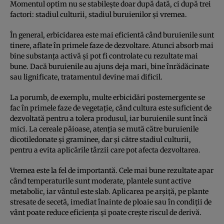
Momentul optim nu se stabilește doar după dată, ci după trei
factori: stadiul culturii, stadiul buruienilor și vremea.
În general, erbicidarea este mai eficientă când buruienile sunt
tinere, aflate în primele faze de dezvoltare. Atunci absorb mai
bine substanța activă și pot fi controlate cu rezultate mai
bune. Dacă buruienile au ajuns deja mari, bine înrădăcinate
sau lignificate, tratamentul devine mai dificil.
La porumb, de exemplu, multe erbicidări postemergente se
fac în primele faze de vegetație, când cultura este suficient de
dezvoltată pentru a tolera produsul, iar buruienile sunt încă
mici. La cereale păioase, atenția se mută către buruienile
dicotiledonate și graminee, dar și către stadiul culturii,
pentru a evita aplicările târzii care pot afecta dezvoltarea.
Vremea este la fel de importantă. Cele mai bune rezultate apar
când temperaturile sunt moderate, plantele sunt active
metabolic, iar vântul este slab. Aplicarea pe arșiță, pe plante
stresate de secetă, imediat înainte de ploaie sau în condiții de
vânt poate reduce eficiența și poate crește riscul de derivă.