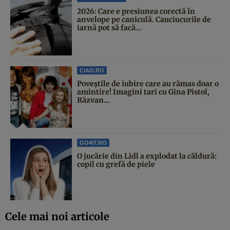
2026: Care e presiunea corectă în
anvelope pe caniculă. Cauciucurile de
iarnă pot să facă...
CIAO.RO
Poveştile de iubire care au rămas doar o
amintire! Imagini tari cu Gina Pistol,
Răzvan...
GO4IT.RO
O jucărie din Lidl a explodat la căldură:
copil cu grefă de piele
Cele mai noi articole