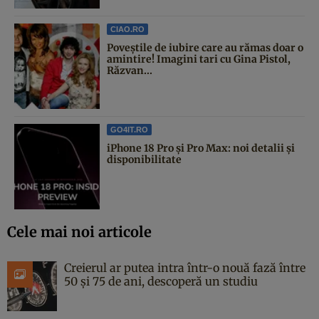
CIAO.RO
Poveştile de iubire care au rămas doar o
amintire! Imagini tari cu Gina Pistol,
Răzvan...
GO4IT.RO
iPhone 18 Pro și Pro Max: noi detalii și
disponibilitate
Cele mai noi articole
Creierul ar putea intra într-o nouă fază între
50 și 75 de ani, descoperă un studiu