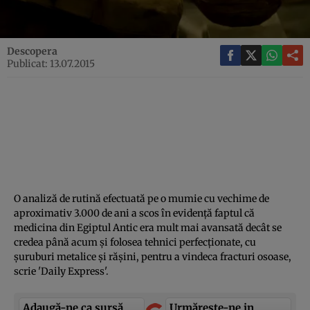
Descopera
Publicat: 13.07.2015
O analiză de rutină efectuată pe o mumie cu vechime de
aproximativ 3.000 de ani a scos în evidenţă faptul că
medicina din Egiptul Antic era mult mai avansată decât se
credea până acum şi folosea tehnici perfecţionate, cu
şuruburi metalice şi răşini, pentru a vindeca fracturi osoase,
scrie 'Daily Express'.
Adaugă-ne ca sursă
Urmărește-ne in