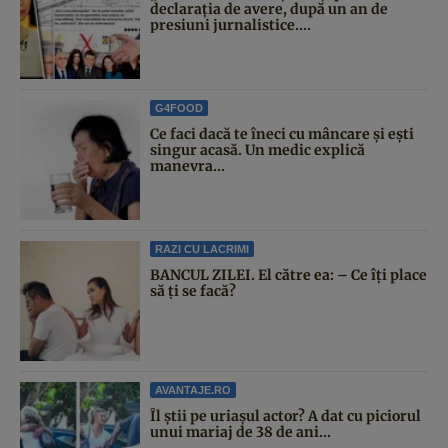
declarația de avere, după un an de
presiuni jurnalistice....
G4FOOD
Ce faci dacă te îneci cu mâncare și ești
singur acasă. Un medic explică
manevra...
RAZI CU LACRIMI
BANCUL ZILEI. El către ea: – Ce îți place
să ți se facă?
AVANTAJE.RO
Îl știi pe uriașul actor? A dat cu piciorul
unui mariaj de 38 de ani...