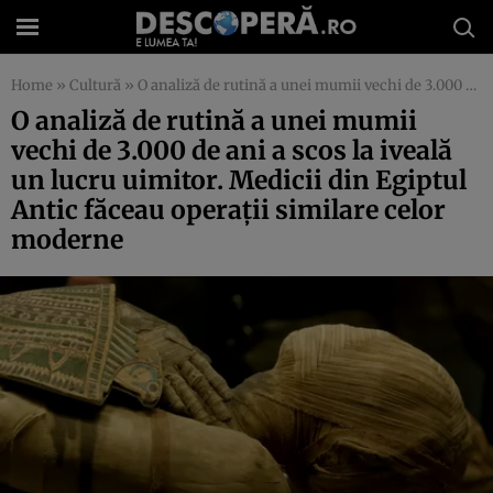
Home
»
Cultură
»
O analiză de rutină a unei mumii vechi de 3.000 de ani a scos la iveală un lucru uimitor. Medicii din Egiptul Antic făceau operaţii similare celor moderne
O analiză de rutină a unei mumii
vechi de 3.000 de ani a scos la iveală
un lucru uimitor. Medicii din Egiptul
Antic făceau operaţii similare celor
moderne