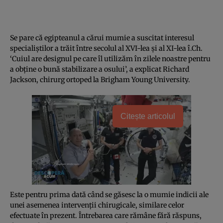
Se pare că egipteanul a cărui mumie a suscitat interesul
specialiştilor a trăit între secolul al XVI-lea şi al XI-lea î.Ch.
‘Cuiul are designul pe care îl utilizăm în zilele noastre pentru
a obţine o bună stabilizare a osului’, a explicat Richard
Jackson, chirurg ortoped la Brigham Young University.
Citește articolul
Este pentru prima dată când se găsesc la o mumie indicii ale
unei asemenea intervenţii chirugicale, similare celor
efectuate în prezent. Întrebarea care rămâne fără răspuns,