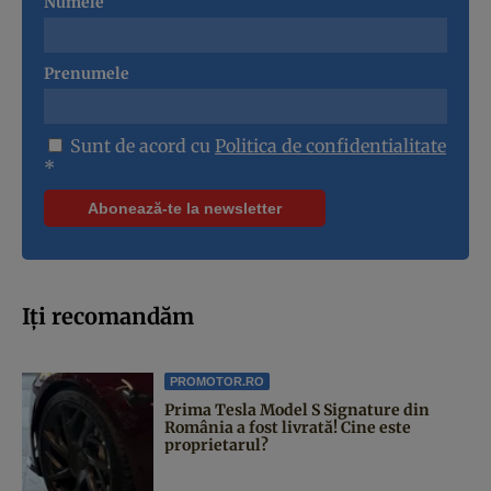
Numele
Prenumele
Sunt de acord cu
Politica de confidentialitate
*
Iți recomandăm
PROMOTOR.RO
Prima Tesla Model S Signature din
România a fost livrată! Cine este
proprietarul?