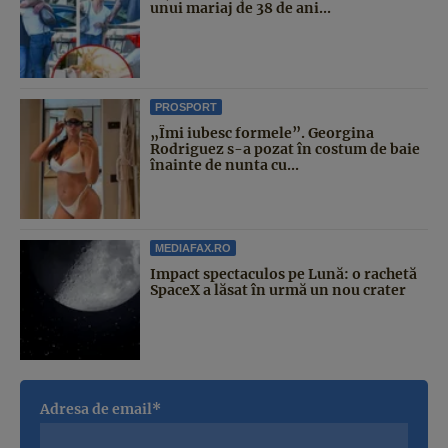
unui mariaj de 38 de ani...
PROSPORT
„Îmi iubesc formele”. Georgina
Rodriguez s-a pozat în costum de baie
înainte de nunta cu...
MEDIAFAX.RO
Impact spectaculos pe Lună: o rachetă
SpaceX a lăsat în urmă un nou crater
Adresa de email*