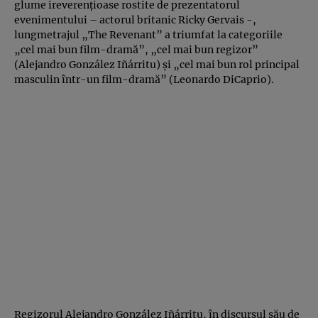
glume ireverenţioase rostite de prezentatorul
evenimentului – actorul britanic Ricky Gervais -,
lungmetrajul „The Revenant” a triumfat la categoriile
„cel mai bun film-dramă”, „cel mai bun regizor”
(Alejandro González Iñárritu) şi „cel mai bun rol principal
masculin într-un film-dramă” (Leonardo DiCaprio).
Regizorul Alejandro González Iñárritu, în discursul său de