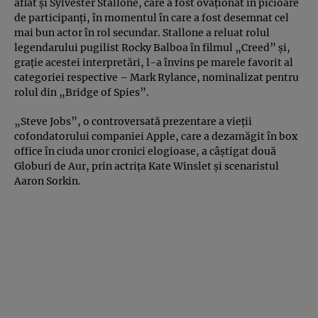
aflat şi Sylvester Stallone, care a fost ovaţionat în picioare
de participanţi, în momentul în care a fost desemnat cel
mai bun actor în rol secundar. Stallone a reluat rolul
legendarului pugilist Rocky Balboa în filmul „Creed” şi,
graţie acestei interpretări, l-a învins pe marele favorit al
categoriei respective – Mark Rylance, nominalizat pentru
rolul din „Bridge of Spies”.
„Steve Jobs”, o controversată prezentare a vieţii
cofondatorului companiei Apple, care a dezamăgit în box
office în ciuda unor cronici elogioase, a câştigat două
Globuri de Aur, prin actriţa Kate Winslet şi scenaristul
Aaron Sorkin.