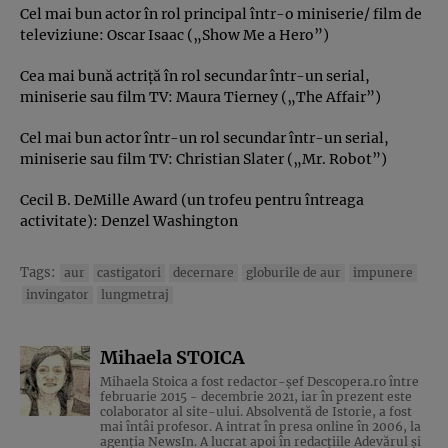
Cel mai bun actor în rol principal într-o miniserie/ film de
televiziune: Oscar Isaac („Show Me a Hero”)
Cea mai bună actriţă în rol secundar într-un serial,
miniserie sau film TV: Maura Tierney („The Affair”)
Cel mai bun actor într-un rol secundar într-un serial,
miniserie sau film TV: Christian Slater („Mr. Robot”)
Cecil B. DeMille Award (un trofeu pentru întreaga
activitate): Denzel Washington
Tags:
aur
castigatori
decernare
globurile de aur
impunere
invingator
lungmetraj
Mihaela STOICA
Mihaela Stoica a fost redactor-șef Descopera.ro între
februarie 2015 - decembrie 2021, iar în prezent este
colaborator al site-ului. Absolventă de Istorie, a fost
mai întâi profesor. A intrat în presa online în 2006, la
agenţia NewsIn. A lucrat apoi în redacţiile Adevărul şi