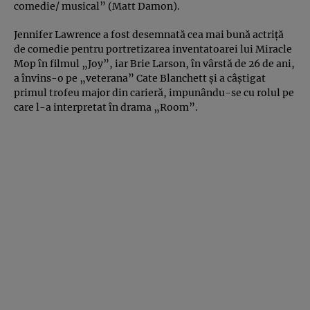
comedie/ musical” (Matt Damon).
Jennifer Lawrence a fost desemnată cea mai bună actriţă
de comedie pentru portretizarea inventatoarei lui Miracle
Mop în filmul „Joy”, iar Brie Larson, în vârstă de 26 de ani,
a învins-o pe „veterana” Cate Blanchett şi a câştigat
primul trofeu major din carieră, impunându-se cu rolul pe
care l-a interpretat în drama „Room”.