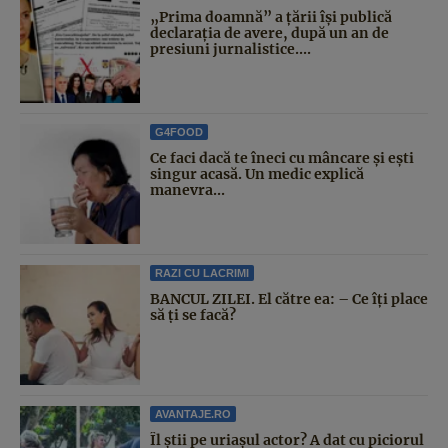
„Prima doamnă” a țării își publică
declarația de avere, după un an de
presiuni jurnalistice....
G4FOOD
Ce faci dacă te îneci cu mâncare și ești
singur acasă. Un medic explică
manevra...
RAZI CU LACRIMI
BANCUL ZILEI. El către ea: – Ce îți place
să ți se facă?
AVANTAJE.RO
Îl știi pe uriașul actor? A dat cu piciorul