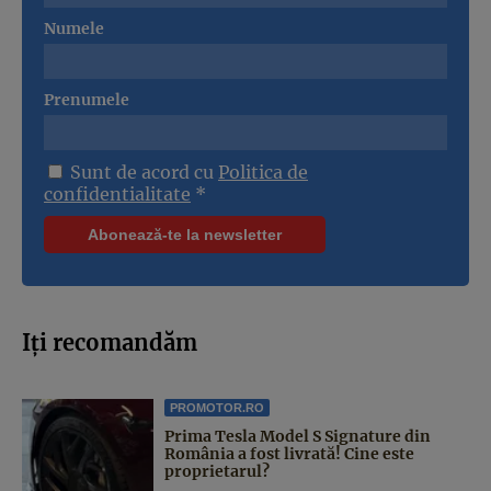
Numele
Prenumele
Sunt de acord cu
Politica de
confidentialitate
*
Iți recomandăm
PROMOTOR.RO
Prima Tesla Model S Signature din
România a fost livrată! Cine este
proprietarul?