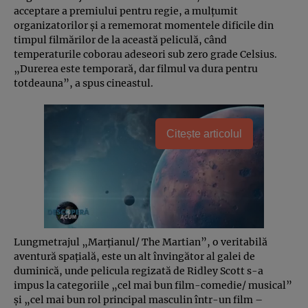
acceptare a premiului pentru regie, a mulţumit
organizatorilor şi a rememorat momentele dificile din
timpul filmărilor de la această peliculă, când
temperaturile coborau adeseori sub zero grade Celsius.
„Durerea este temporară, dar filmul va dura pentru
totdeauna”, a spus cineastul.
Citește articolul
Lungmetrajul „Marţianul/ The Martian”, o veritabilă
aventură spaţială, este un alt învingător al galei de
duminică, unde pelicula regizată de Ridley Scott s-a
impus la categoriile „cel mai bun film-comedie/ musical”
şi „cel mai bun rol principal masculin într-un film –