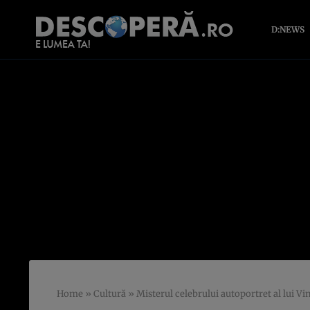
D:NEWS
Home
»
Cultură
»
Misterul celebrului autoportret al lui V