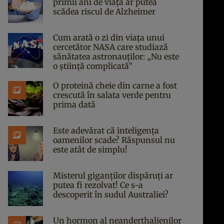
primii ani de viață ar putea
scădea riscul de Alzheimer
Cum arată o zi din viața unui
cercetător NASA care studiază
sănătatea astronauților: „Nu este
o știință complicată”
O proteină cheie din carne a fost
crescută în salata verde pentru
prima dată
Este adevărat că inteligența
oamenilor scade? Răspunsul nu
este atât de simplu!
Misterul giganților dispăruți ar
putea fi rezolvat! Ce s-a
descoperit în sudul Australiei?
Un hormon al neanderthalienilor