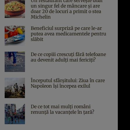
Un restaurant care servește doar
un singur fel de mâncare și are
doar 20 de locuri a primit o stea
Michelin
Beneficiul surpriză pe care le-ar
putea avea medicamentele pentru
slăbit
De ce copiii crescuți fără telefoane
au devenit adulți mai fericiți?
Începutul sfârşitului: Ziua în care
Napoleon îşi începea exilul
De ce tot mai mulți români
renunță la vacanțele în țară?