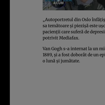
„Autoportretul din Oslo înfăţiş
sa temătoare şi piezişă este uş
pacienţii care suferă de depres
potrivit Mediafax.
Van Gogh s-a internat la un mi
1889, şi a fost doborât de un ep
o lună şi jumătate.