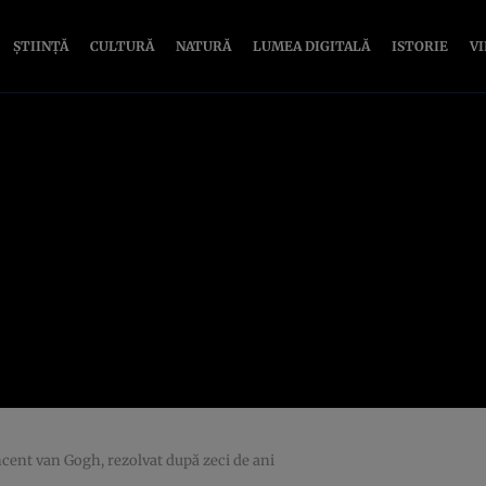
ȘTIINȚĂ
CULTURĂ
NATURĂ
LUMEA DIGITALĂ
ISTORIE
V
incent van Gogh, rezolvat după zeci de ani