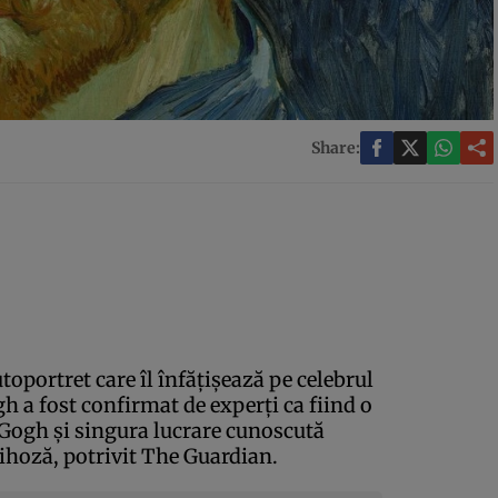
Share:
toportret care îl înfăţişează pe celebrul
h a fost confirmat de experţi ca fiind o
 Gogh şi singura lucrare cunoscută
sihoză, potrivit The Guardian.