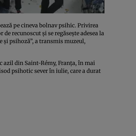
ează pe cineva bolnav psihic. Privirea
or de recunoscut şi se regăseşte adesea la
ie şi psihoză”, a transmis muzeul,
c azil din Saint-Rémy, Franţa, în mai
isod psihotic sever în iulie, care a durat