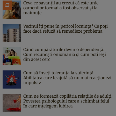
Ceva ce savanții au crezut că este unic
oamenilor tocmai a fost observat și la
maimuțe
Vecinul îți pune în pericol locuința? Ce poți
face dacă refuză să remedieze problema
Când cumpărăturile devin o dependență.
Cum recunoști oniomania și cum poți ieși
din acest cerc
Cum să înveți toleranța la suferință.
Abilitatea care te ajută să nu mai reacționezi
impulsiv
Cum ne formează copilăria relațiile de adulți.
Povestea psihologului care a schimbat felul
în care înțelegem iubirea