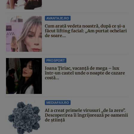
AVANTAJE.RO
Cum arată vedeta noastră, după ce și-a
făcut lifting facial: „Am purtat ochelari
de soare...
PROSPORT
Ioana Țiriac, vacanță de mega – lux
într-un castel unde o noapte de cazare
costă...
MEDIAFAX.RO
AI a creat primele virusuri „de la zero”.
Descoperirea îi îngrijorează pe oamenii
de știință