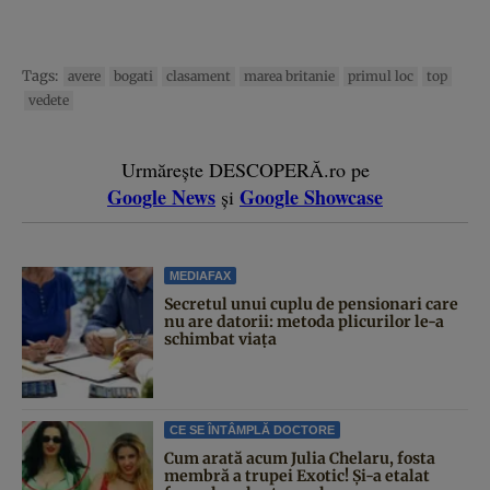
Tags:
avere
bogati
clasament
marea britanie
primul loc
top
vedete
Urmărește DESCOPERĂ.ro pe
Google News
Google Showcase
și
MEDIAFAX
Secretul unui cuplu de pensionari care
nu are datorii: metoda plicurilor le-a
schimbat viața
CE SE ÎNTÂMPLĂ DOCTORE
Cum arată acum Julia Chelaru, fosta
membră a trupei Exotic! Și-a etalat