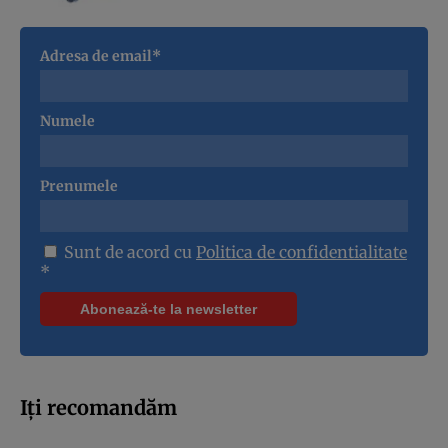
Adresa de email*
Numele
Prenumele
Sunt de acord cu
Politica de confidentialitate
*
Iți recomandăm