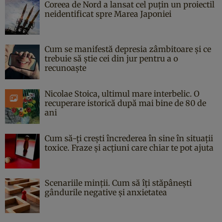
Coreea de Nord a lansat cel puțin un proiectil
neidentificat spre Marea Japoniei
Cum se manifestă depresia zâmbitoare și ce
trebuie să știe cei din jur pentru a o
recunoaște
Nicolae Stoica, ultimul mare interbelic. O
recuperare istorică după mai bine de 80 de
ani
Cum să-ți crești încrederea în sine în situații
toxice. Fraze și acțiuni care chiar te pot ajuta
Scenariile minții. Cum să îți stăpânești
gândurile negative și anxietatea