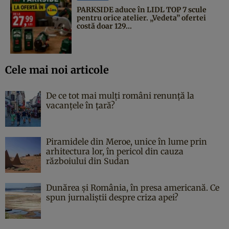
PARKSIDE aduce în LIDL TOP 7 scule
pentru orice atelier. „Vedeta” ofertei
costă doar 129...
Cele mai noi articole
De ce tot mai mulți români renunță la
vacanțele în țară?
Piramidele din Meroe, unice în lume prin
arhitectura lor, în pericol din cauza
războiului din Sudan
Dunărea și România, în presa americană. Ce
spun jurnaliștii despre criza apei?