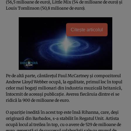
(56,5 milioane de euro), Little Mix (54 de milioane de euro) şi
Louis Tomlinson (50,8 milioane de euro).
Citește articolul
Pe de altă parte, cântăreţul Paul McCartney şi compozitorul
Andrew Lloyd Webber ocupă, la egalitate, primul loc în topul
celor mai bogaţi milionari din industria muzicală britanică,
întocmit de aceeaşi publicaţie. Averea fiecăruia dintre ei se
ridică la 900 de milioane de euro.
O apariţie inedită în acest top este însă Rihanna, care, deşi
originară din Barbados, s-a stabilit în Regatul Unit. Artista
ocupă locul al treilea în top, cu o avere de 529 de milioane de
euro, generată şi de succesul colaborării sale cu grupul de