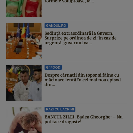
formele voluptoase, la...
GANDUL.RO
Şedinţă extraordinară la Guvern.
Surprize pe ordinea de zi: în caz de
urgență, guvernul va...
G4FOOD
Despre cârnații din topor și făina cu
măcinare lentă în cel mai nou episod
din...
RAZI CU LACRIMI
BANCUL ZILEI. Badea Gheorghe: – Nu
pot face dragoste!