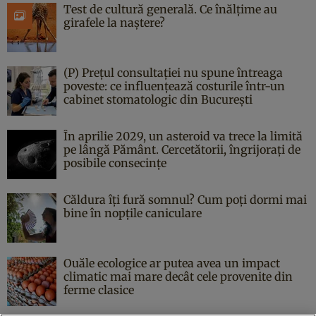
Test de cultură generală. Ce înălțime au
girafele la naștere?
(P) Prețul consultației nu spune întreaga
poveste: ce influențează costurile într-un
cabinet stomatologic din București
În aprilie 2029, un asteroid va trece la limită
pe lângă Pământ. Cercetătorii, îngrijorați de
posibile consecințe
Căldura îți fură somnul? Cum poți dormi mai
bine în nopțile caniculare
Ouăle ecologice ar putea avea un impact
climatic mai mare decât cele provenite din
ferme clasice