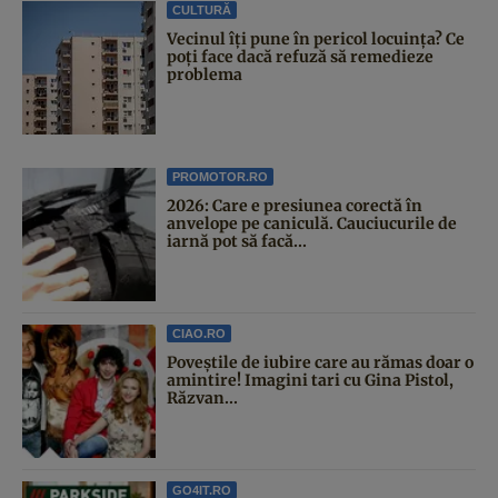
CULTURĂ
Vecinul îți pune în pericol locuința? Ce
poți face dacă refuză să remedieze
problema
PROMOTOR.RO
2026: Care e presiunea corectă în
anvelope pe caniculă. Cauciucurile de
iarnă pot să facă...
CIAO.RO
Poveştile de iubire care au rămas doar o
amintire! Imagini tari cu Gina Pistol,
Răzvan...
GO4IT.RO