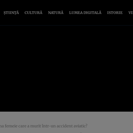
ȘTIINȚĂ
CULTURĂ
NATURĂ
LUMEA DIGITALĂ
ISTORIE
V
ima femeie care a murit într-un accident aviatic?