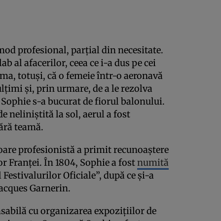
od profesional, parțial din necesitate.
ab al afacerilor, ceea ce i-a dus pe cei
ama, totuși, că o femeie într-o aeronavă
lțimi și, prin urmare, de a le rezolva
 Sophie s-a bucurat de fiorul balonului.
 neliniștită la sol, aerul a fost
fără teamă.
oare profesionistă a primit recunoaștere
r Franței. În 1804, Sophie a fost
numită
Festivalurilor Oficiale”, după ce și-a
Jacques Garnerin.
nsabilă cu organizarea expozițiilor de