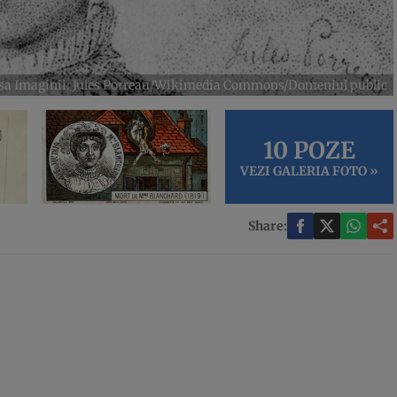
sa Imaginii: Jules Porreau/Wikimedia Commons/Domeniul public
10 POZE
VEZI GALERIA FOTO »
Share: