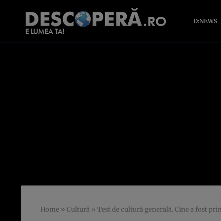
D:NEWS
Home
»
Cultură
»
Test de cultură generală. Cine a fost pr