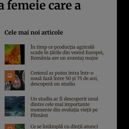
a femeie care a
Cele mai noi articole
În timp ce producția agricolă
scade în țările din vestul Europei,
România are un avantaj major
Creierul ar putea intra într-o
nouă fază între 50 și 75 de ani,
descoperă un studiu
Un studiu ar fi descoperit unul
dintre cele mai importante
momente din evoluția vieții pe
Pământ
Ce se întâmplă cu dinții atunci