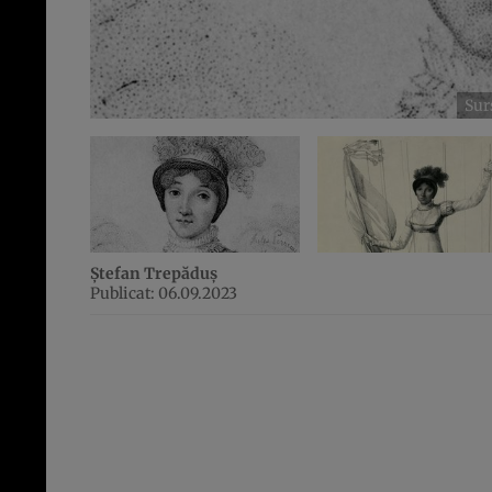
Sur
Ștefan Trepăduș
Publicat: 06.09.2023