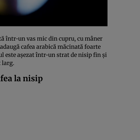
tă într-un vas mic din cupru, cu mâner
e adaugă cafea arabică măcinată foarte
l este așezat într-un strat de nisip fin și
 larg.
afea la nisip