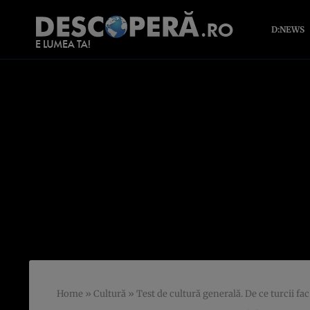
D:NEWS
Home
»
Cultură
»
Test de cultură generală. De ce turcii fac