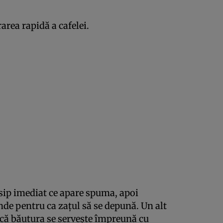
rea rapidă a cafelei.
isip imediat ce apare spuma, apoi
nde pentru ca zațul să se depună. Un alt
l că băutura se servește împreună cu