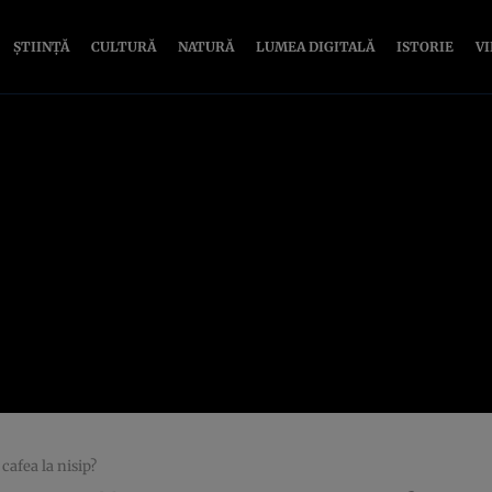
ȘTIINȚĂ
CULTURĂ
NATURĂ
LUMEA DIGITALĂ
ISTORIE
V
 cafea la nisip?