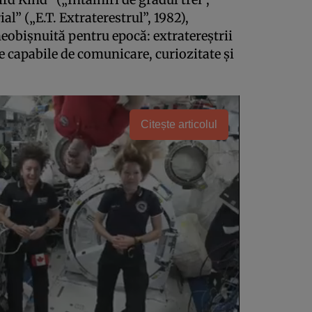
ial” („E.T. Extraterestrul”, 1982),
eobișnuită pentru epocă: extratereștrii
țe capabile de comunicare, curiozitate și
Citește articolul