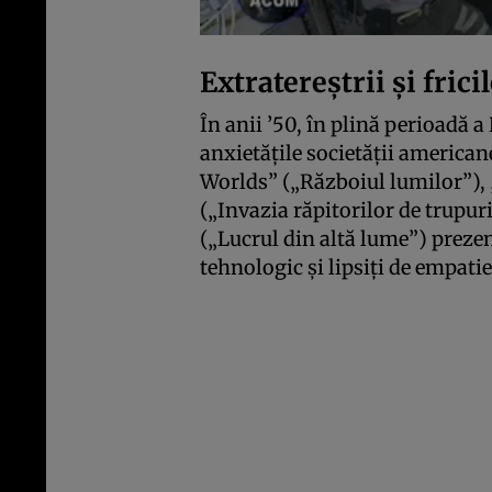
Extratereștrii și fric
În anii ’50, în plină perioadă a
anxietățile societății america
Worlds” („Războiul lumilor”),
(„Invazia răpitorilor de trupu
(„Lucrul din altă lume”) prezent
tehnologic și lipsiți de empatie