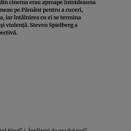
ii din cinema erau aproape întotdeauna
eneau pe Pământ pentru a cuceri,
, iar întâlnirea cu ei se termina
și violență. Steven Spielberg a
ectivă.
rd Kind” („Întâlniri de gradul trei”,