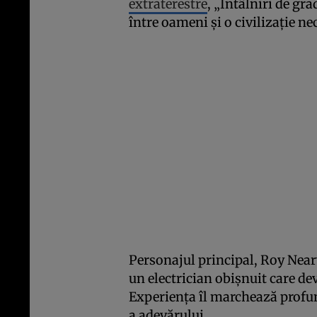
extraterestre
, „Întâlniri de gra
între oameni și o civilizație n
Personajul principal, Roy Neary
un electrician obișnuit care de
Experiența îl marchează profun
a adevărului.