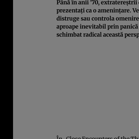
Până în anii ’70, extratereștr
prezentați ca o amenințare. V
distruge sau controla omenirea
aproape inevitabil prin panică 
schimbat radical această persp
În „Close Encounters of the Thi