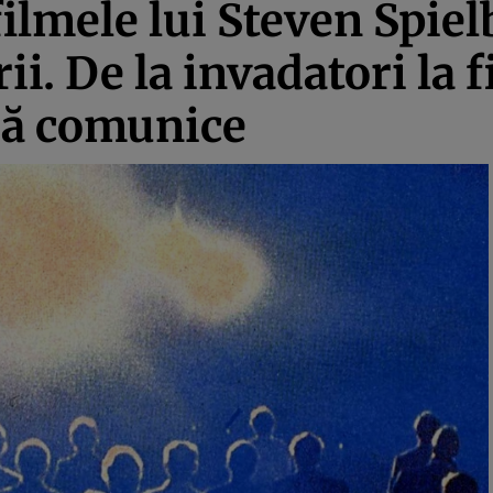
lmele lui Steven Spielb
i. De la invadatori la f
să comunice