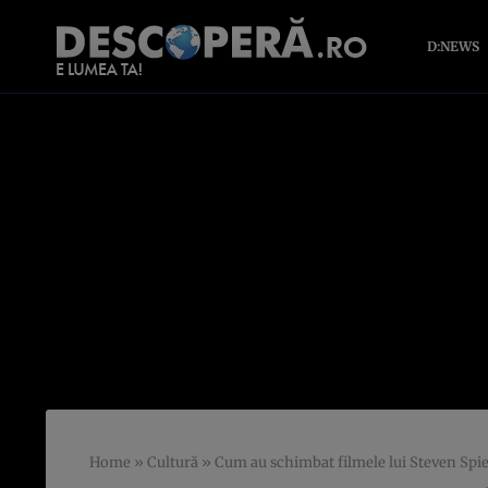
D:NEWS
Home
»
Cultură
»
Cum au schimbat filmele lui Steven Spiel