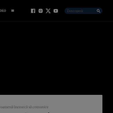
IDEO
are oamenii încearcă să comunice