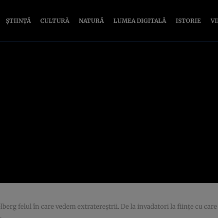
ȘTIINȚĂ
CULTURĂ
NATURĂ
LUMEA DIGITALĂ
ISTORIE
V
berg felul în care vedem extratereștrii. De la invadatori la ființe cu c