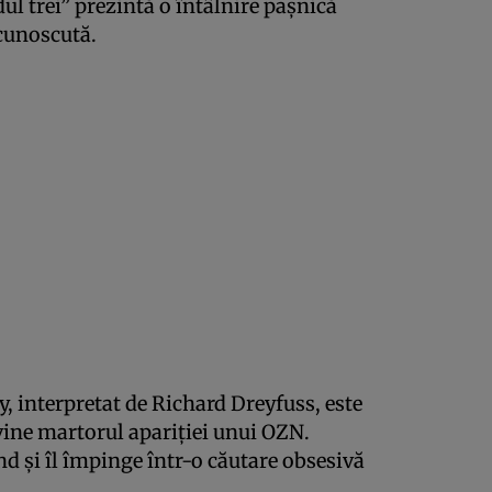
dul trei” prezintă o întâlnire pașnică
ecunoscută.
, interpretat de Richard Dreyfuss, este
vine martorul apariției unui OZN.
d și îl împinge într-o căutare obsesivă