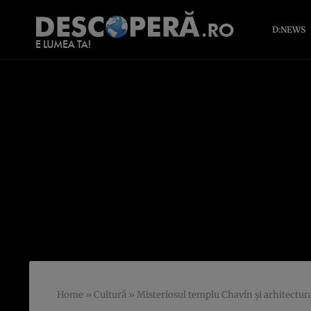
D:NEWS
Home
»
Cultură
»
Misteriosul templu Chavín şi arhitectur