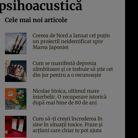
 psihoacustică
Cele mai noi articole
Coreea de Nord a lansat cel puțin
un proiectil neidentificat spre
Marea Japoniei
Cum se manifestă depresia
zâmbitoare și ce trebuie să știe cei
din jur pentru a o recunoaște
Nicolae Stoica, ultimul mare
interbelic. O recuperare istorică
după mai bine de 80 de ani
Cum să-ți crești încrederea în
sine în situații toxice. Fraze și
acțiuni care chiar te pot ajuta