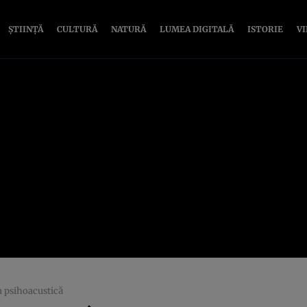
ȘTIINȚĂ
CULTURĂ
NATURĂ
LUMEA DIGITALĂ
ISTORIE
V
a psihoacustică