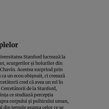
plelor
niversitatea Stanford lucrează la
or, scurgerilor şi holurilor din
i Chavín. Acestea surprind prin
ă ca un ecou obişnuit, ci creează
cetătorii cred că avea un rol în
 Cercetătorii de la Stanford,
iinţa ce studiază percepţia
supra corpului şi psihicului uman,
ul din temple asupra celor ce se