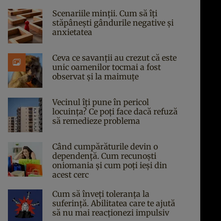
Scenariile minții. Cum să îți
stăpânești gândurile negative și
anxietatea
Ceva ce savanții au crezut că este
unic oamenilor tocmai a fost
observat și la maimuțe
Vecinul îți pune în pericol
locuința? Ce poți face dacă refuză
să remedieze problema
Când cumpărăturile devin o
dependență. Cum recunoști
oniomania și cum poți ieși din
acest cerc
Cum să înveți toleranța la
suferință. Abilitatea care te ajută
să nu mai reacționezi impulsiv