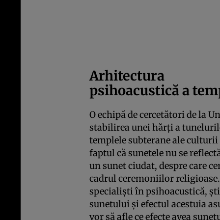
Arhitectura
psihoacustică a tem
O echipă de cercetători de la U
stabilirea unei hărţi a tuneluril
templele subterane ale culturi
faptul că sunetele nu se reflect
un sunet ciudat, despre care cer
cadrul ceremoniilor religioase.
specialişti în psihoacustică, şt
sunetului şi efectul acestuia a
vor să afle ce efecte avea sunet