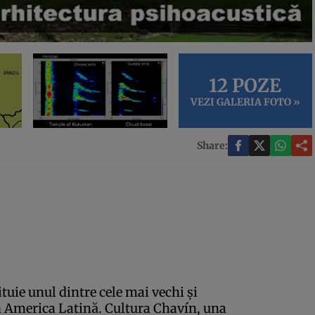
12 POZE
VEZI GALERIA FOTO »
Share:
uie unul dintre cele mai vechi şi
n America Latină. Cultura Chavín, una