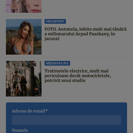
PROSPORT
FOTO. Antonela, iubita mult mai tânără
a milionarului Arpad Paszkany, în
jacuzzi
MEDIAFAX.RO
Trotinetele electrice, mult mai
periculoase decât motocicletele,
potrivit unui studiu
Adresa de email*
Numele