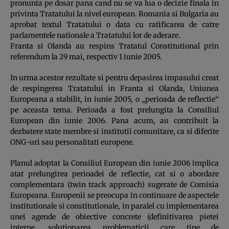
pronunta pe dosar pana cand nu se va lua o decizie finala in
privinta Tratatului la nivel european. Romania si Bulgaria au
aprobat textul Tratatului o data cu ratificarea de catre
parlamentele nationale a Tratatului lor de aderare.
Franta si Olanda au respins Tratatul Constitutional prin
referendum la 29 mai, respectiv 1 iunie 2005.
In urma acestor rezultate si pentru depasirea impasului creat
de respingerea Tratatului in Franta si Olanda, Uniunea
Europeana a stabilit, in iunie 2005, o „perioada de reflectie“
pe aceasta tema. Perioada a fost prelungita la Consiliul
European din iunie 2006. Pana acum, au contribuit la
dezbatere state membre si institutii comunitare, ca si diferite
ONG-uri sau personalitati europene.
Planul adoptat la Consiliul European din iunie 2006 implica
atat prelungirea perioadei de reflectie, cat si o abordare
complementara (twin track approach) sugerate de Comisia
Europeana. Europenii se preocupa in continuare de aspectele
institutionale si constitutionale, in paralel cu implementarea
unei agende de obiective concrete (definitivarea pietei
interne, solutionarea problematicii care tine de