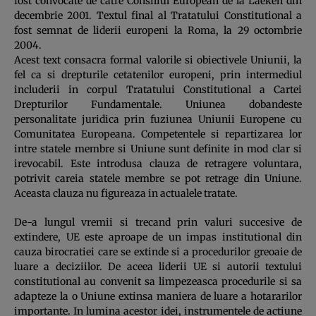
fost convocate de catre Consiliul European de la Laeken din
decembrie 2001. Textul final al Tratatului Constitutional a
fost semnat de liderii europeni la Roma, la 29 octombrie
2004.
Acest text consacra formal valorile si obiectivele Uniunii, la
fel ca si drepturile cetatenilor europeni, prin intermediul
includerii in corpul Tratatului Constitutional a Cartei
Drepturilor Fundamentale. Uniunea dobandeste
personalitate juridica prin fuziunea Uniunii Europene cu
Comunitatea Europeana. Competentele si repartizarea lor
intre statele membre si Uniune sunt definite in mod clar si
irevocabil. Este introdusa clauza de retragere voluntara,
potrivit careia statele membre se pot retrage din Uniune.
Aceasta clauza nu figureaza in actualele tratate.
De-a lungul vremii si trecand prin valuri succesive de
extindere, UE este aproape de un impas institutional din
cauza birocratiei care se extinde si a procedurilor greoaie de
luare a deciziilor. De aceea liderii UE si autorii textului
constitutional au convenit sa limpezeasca procedurile si sa
adapteze la o Uniune extinsa maniera de luare a hotararilor
importante. In lumina acestor idei, instrumentele de actiune