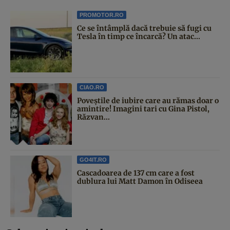
PROMOTOR.RO
Ce se întâmplă dacă trebuie să fugi cu
Tesla în timp ce încarcă? Un atac...
CIAO.RO
Poveştile de iubire care au rămas doar o
amintire! Imagini tari cu Gina Pistol,
Răzvan...
GO4IT.RO
Cascadoarea de 137 cm care a fost
dublura lui Matt Damon în Odiseea