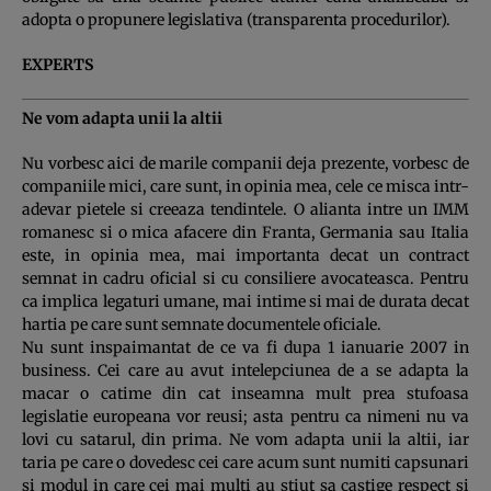
adopta o propunere legislativa (transparenta procedurilor).
EXPERTS
Ne vom adapta unii la altii
Nu vorbesc aici de marile companii deja prezente, vorbesc de
companiile mici, care sunt, in opinia mea, cele ce misca intr-
adevar pietele si creeaza tendintele. O alianta intre un IMM
romanesc si o mica afacere din Franta, Germania sau Italia
este, in opinia mea, mai importanta decat un contract
semnat in cadru oficial si cu consiliere avocateasca. Pentru
ca implica legaturi umane, mai intime si mai de durata decat
hartia pe care sunt semnate documentele oficiale.
Nu sunt inspaimantat de ce va fi dupa 1 ianuarie 2007 in
business. Cei care au avut intelepciunea de a se adapta la
macar o catime din cat inseamna mult prea stufoasa
legislatie europeana vor reusi; asta pentru ca nimeni nu va
lovi cu satarul, din prima. Ne vom adapta unii la altii, iar
taria pe care o dovedesc cei care acum sunt numiti capsunari
si modul in care cei mai multi au stiut sa castige respect si