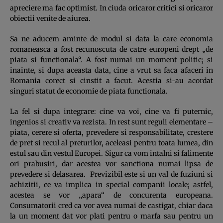
apreciere ma fac optimist. In ciuda oricaror critici si oricaror
obiectii venite de aiurea.
Sa ne aducem aminte de modul si data la care economia
romaneasca a fost recunoscuta de catre europeni drept „de
piata si functionala“. A fost numai un moment politic; si
inainte, si dupa aceasta data, cine a vrut sa faca afaceri in
Romania corect si cinstit a facut. Acestia si-au acordat
singuri statut de economie de piata functionala.
La fel si dupa integrare: cine va voi, cine va fi puternic,
ingenios si creativ va rezista. In rest sunt reguli elementare –
piata, cerere si oferta, prevedere si responsabilitate, crestere
de pret si recul al preturilor, aceleasi pentru toata lumea, din
estul sau din vestul Europei. Sigur ca vom intalni si falimente
ori prabusiri, dar acestea vor sanctiona numai lipsa de
prevedere si delasarea. Previzibil este si un val de fuziuni si
achizitii, ce va implica in special companii locale; astfel,
acestea se vor „apara“ de concurenta europeana.
Consumatorii cred ca vor avea numai de castigat, chiar daca
la un moment dat vor plati pentru o marfa sau pentru un