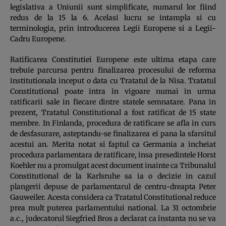
legislativa a Uniunii sunt simplificate, numarul lor fiind
redus de la 15 la 6. Acelasi lucru se intampla si cu
terminologia, prin introducerea Legii Europene si a Legii-
Cadru Europene.
Ratificarea Constitutiei Europene este ultima etapa care
trebuie parcursa pentru finalizarea procesului de reforma
institutionala inceput o data cu Tratatul de la Nisa. Tratatul
Constitutional poate intra in vigoare numai in urma
ratificarii sale in fiecare dintre statele semnatare. Pana in
prezent, Tratatul Constitutional a fost ratificat de 15 state
membre. In Finlanda, procedura de ratificare se afla in curs
de desfasurare, asteptandu-se finalizarea ei pana la sfarsitul
acestui an. Merita notat si faptul ca Germania a incheiat
procedura parlamentara de ratificare, insa presedintele Horst
Koehler nu a promulgat acest document inainte ca Tribunalul
Constitutional de la Karlsruhe sa ia o decizie in cazul
plangerii depuse de parlamentarul de centru-dreapta Peter
Gauweiler. Acesta considera ca Tratatul Constitutional reduce
prea mult puterea parlamentului national. La 31 octombrie
a.c., judecatorul Siegfried Bros a declarat ca instanta nu se va