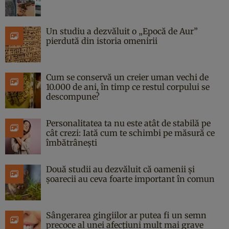
Un studiu a dezvăluit o „Epocă de Aur”
pierdută din istoria omenirii
Cum se conservă un creier uman vechi de
10.000 de ani, în timp ce restul corpului se
descompune?
Personalitatea ta nu este atât de stabilă pe
cât crezi: Iată cum te schimbi pe măsură ce
îmbătrânești
Două studii au dezvăluit că oamenii și
șoarecii au ceva foarte important în comun
Sângerarea gingiilor ar putea fi un semn
precoce al unei afecțiuni mult mai grave