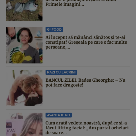
Primele imagini...
G4FOOD
Ai început să mănânci sănătos și te-ai
constipat? Greșeala pe care o fac multe
persoane,...
RAZI CU LACRIMI
BANCUL ZILEI. Badea Gheorghe: – Nu
pot face dragoste!
AVANTAJE.RO
Cum arată vedeta noastră, după ce și-a
făcut lifting facial: „Am purtat ochelari
de soare...