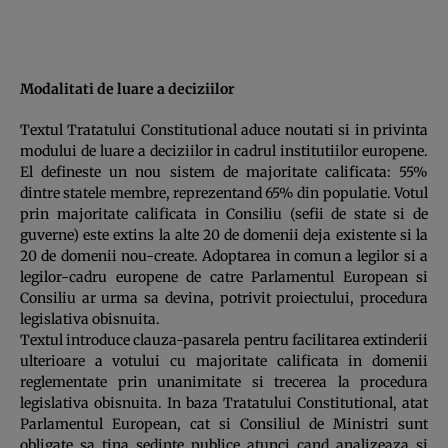
Modalitati de luare a deciziilor
Textul Tratatului Constitutional aduce noutati si in privinta
modului de luare a deciziilor in cadrul institutiilor europene.
El defineste un nou sistem de majoritate calificata: 55%
dintre statele membre, reprezentand 65% din populatie. Votul
prin majoritate calificata in Consiliu (sefii de state si de
guverne) este extins la alte 20 de domenii deja existente si la
20 de domenii nou-create. Adoptarea in comun a legilor si a
legilor-cadru europene de catre Parlamentul European si
Consiliu ar urma sa devina, potrivit proiectului, procedura
legislativa obisnuita.
Textul introduce clauza-pasarela pentru facilitarea extinderii
ulterioare a votului cu majoritate calificata in domenii
reglementate prin unanimitate si trecerea la procedura
legislativa obisnuita. In baza Tratatului Constitutional, atat
Parlamentul European, cat si Consiliul de Ministri sunt
obligate sa tina sedinte publice atunci cand analizeaza si