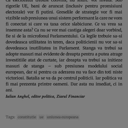
rigorile UE, bani de aruncat (inclusiv pentru promisiuni
electorale) vor fi putini. Greselile de strategie vor fi mai
vizibile sub presiunea unui sistem performant la care ne vom
fi conectat si care va taxa orice slabiciune. Ce va vrea sa
insemne asta? Ca nu se vor mai castiga alegeri doar vorbind,
fie si de la microfonul Parlamentului. Ca legile trebuie sa-si
dovedeasca utilitatea in teren, daca politicienii nu vor sa-si
dovedeasca inutilitatea in Parlament. Stanga va trebui sa
adopte masuri mai evidente de dreapta pentru a putea atrage
investitiile atat de curtate, iar dreapta va trebui sa initieze
masuri de stanga – sub presiunea modelului social
european, dar si pentru ca aderarea nu va face din toti niste
victoriosi. Batalia se va da pe centrul politicii. Iar politica va
fi mai prezenta printre oameni. Dar asta nu imediat, ci in
ani.
Iulian Anghel, editor politica, Ziarul Financiar
Tags:
constitutie
ue
uniunea europeana