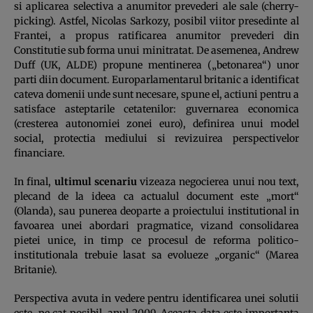
si aplicarea selectiva a anumitor prevederi ale sale (cherry-
picking). Astfel, Nicolas Sarkozy, posibil viitor presedinte al
Frantei, a propus ratificarea anumitor prevederi din
Constitutie sub forma unui minitratat. De asemenea, Andrew
Duff (UK, ALDE) propune mentinerea („betonarea“) unor
parti diin document. Europarlamentarul britanic a identificat
cateva domenii unde sunt necesare, spune el, actiuni pentru a
satisface asteptarile cetatenilor: guvernarea economica
(cresterea autonomiei zonei euro), definirea unui model
social, protectia mediului si revizuirea perspectivelor
financiare.
In final,
ultimul scenariu
vizeaza negocierea unui nou text,
plecand de la ideea ca actualul document este „mort“
(Olanda), sau punerea deoparte a proiectului institutional in
favoarea unei abordari pragmatice, vizand consolidarea
pietei unice, in timp ce procesul de reforma politico-
institutionala trebuie lasat sa evolueze „organic“ (Marea
Britanie).
Perspectiva avuta in vedere pentru identificarea unei solutii
este, pe cat posibil, anul 2009. Aceasta data este importanta