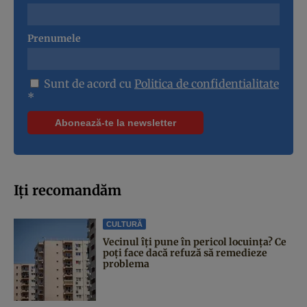
Prenumele
Sunt de acord cu
Politica de confidentialitate
*
Iți recomandăm
CULTURĂ
Vecinul îți pune în pericol locuința? Ce
poți face dacă refuză să remedieze
problema