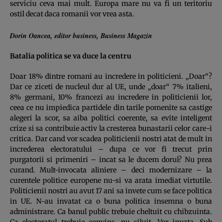
serviciu ceva mai mult. Europa mare nu va fi un teritoriu
ostil decat daca romanii vor vrea asta.
Dorin Oancea, editor business, Business Magazin
Batalia politica se va duce la centru
Doar 18% dintre romani au incredere in politicieni. „Doar“?
Dar ce ziceti de nucleul dur al UE, unde „doar“ 7% italieni,
8% germani, 10% francezi au incredere in politicienii lor,
ceea ce nu impiedica partidele din tarile pomenite sa castige
alegeri la scor, sa aiba politici coerente, sa evite inteligent
crize si sa contribuie activ la cresterea bunastarii celor care-i
critica. Dar cand vor scadea politicienii nostri atat de mult in
increderea electoratului – dupa ce vor fi trecut prin
purgatorii si primeniri – incat sa le ducem dorul? Nu prea
curand. Mult-invocata aliniere – deci modernizare – la
curentele politice europene nu-si va arata imediat virtutile.
Politicienii nostri au avut 17 ani sa invete cum se face politica
in UE. N-au invatat ca o buna politica insemna o buna
administrare. Ca banul public trebuie cheltuit cu chibzuinta.
Ca electoratul trebuie convins, nu siluit. Vor invata. Sub