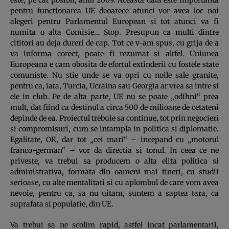
pentru functionarea UE deoarece atunci vor avea loc noi
alegeri pentru Parlamentul European si tot atunci va fi
numita o alta Comisie… Stop. Presupun ca multi dintre
cititori au deja dureri de cap. Tot ce v-am spus, cu grija de a
va informa corect, poate fi rezumat si altfel. Uniunea
Europeana e cam obosita de efortul extinderii cu fostele state
comuniste. Nu stie unde se va opri cu noile sale granite,
pentru ca, iata, Turcia, Ucraina sau Georgia ar vrea sa intre si
ele in club. Pe de alta parte, UE nu se poate „odihni“ prea
mult, dat fiind ca destinul a circa 500 de milioane de cetateni
depinde de ea. Proiectul trebuie sa continue, tot prin negocieri
si compromisuri, cum se intampla in politica si diplomatie.
Egalitate, OK, dar tot „cei mari“ – incepand cu „motorul
franco-german“ – vor da directia si tonul. In ceea ce ne
priveste, va trebui sa producem o alta elita politica si
administrativa, formata din oameni mai tineri, cu studii
serioase, cu alte mentalitati si cu aplombul de care vom avea
nevoie, pentru ca, sa nu uitam, suntem a saptea tara, ca
suprafata si populatie, din UE.
Va trebui sa ne scolim rapid, astfel incat parlamentarii,