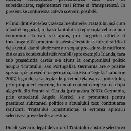
subsidiaritate, reglementari mai ferme si transparenta). In
prezent, se contureaza cateva scenarii posibile.
Primul dintre acestea vizeaza mentinerea Tratatului asa cum
a fost el negociat, in baza faptului ca reprezinta cel mai bun
compromis la care s-a ajuns, prin negocieri dificile si
indelungate. Se pronunta in acest sens statele care au ratificat
deja textul, dar si altele care au stopat procedura de ratificare
din cauza contextului nefavorabil (spre exemplu Irlanda, tara
sub presedintia careia s-a ajuns la compromisul politic
asupra Tratatului, sau Portugalia). Germania are o pozitie
speciala, de presedintia germana, care va incepe la 1 ianuarie
2007, legandu-se asteptarile privind relansarea proiectului,
prin propuneri concrete, in noul context european de dupa
alegerile din Franta si Olanda (primavara 2007). Germania,
prin cancelarul Angela Merkel, s-a pronuntat pentru
pastrarea substantei politice a actualului text, continuarea
ratificarii Tratatului Constitutional si evitarea aplicarii
selective a prevederilor acestuia.
Un alt scenariu legat de viitorul Tratatului sustine selectarea