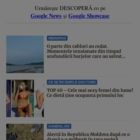
Urmărește DESCOPERĂ.ro pe
Google News
Google Showcase
și
MEDIAFAX
O parte din cabluri au cedat.
Momentele tensionate din timpul
scufundării barjelor care au salvat...
CE SE ÎNTÂMPLĂ DOCTORE
TOP 40 – Cele mai sexy femei din lume!
Ce dietă ține ocupanta primului loc
GANDUL.RO
Alertă în Republica Moldova după ce o
dronă s-a prăbușit în țara vecină.