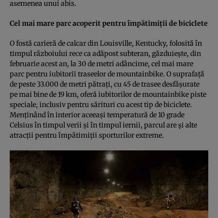
asemenea unui abis.
Cel mai mare parc acoperit pentru împătimiţii de biciclete
O fostă carieră de calcar din Louisville, Kentucky, folosită în
timpul războiului rece ca adăpost subteran, găzduieşte, din
februarie acest an, la 30 de metri adâncime, cel mai mare
parc pentru iubitorii traseelor de mountainbike. O suprafaţă
de peste 33.000 de metri pătraţi, cu 45 de trasee desfăşurate
pe mai bine de 19 km, oferă iubitorilor de mountainbike piste
speciale, inclusiv pentru sărituri cu acest tip de biciclete.
Menţinând în interior aceeaşi temperatură de 10 grade
Celsius în timpul verii şi în timpul iernii, parcul are şi alte
atracţii pentru împătimiţii sporturilor extreme.