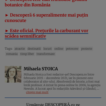
botanice din România
► Descoperă
6 superalimente mai puţin
cunoscute
► Este oficial. Preţurile la carburant vor
scădea semnificativ
Tags:
atractie
destinatii
locuri
online
petrecere
proiecte
romania
timp liber
transformare
Mihaela STOICA
Mihaela Stoica a fost redactor-șef Descopera.ro între
februarie 2015 - decembrie 2021, iar în prezent este
colaborator al site-ului. Absolventă de Istorie, a fost mai
întâi profesor. A intrat în presa online în 2006, la agenţia
NewsIn. A lucrat apoi în redacţiile Adevărul şi Gândul, ...
citește mai mult
Urmărește DESCOPERĂ.ro pe