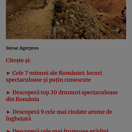
Sursa: Agerpres
Citeşte şi:
►
Cele 7 minuni ale României: locuri
spectaculoase şi puţin cunoscute
► Descoperă top 20 drumuri spectaculoase
din România
►
Descoperă 9 cele mai ciudate arome de
îngheţată
► Descoperă c
ele mai frumoase grădini