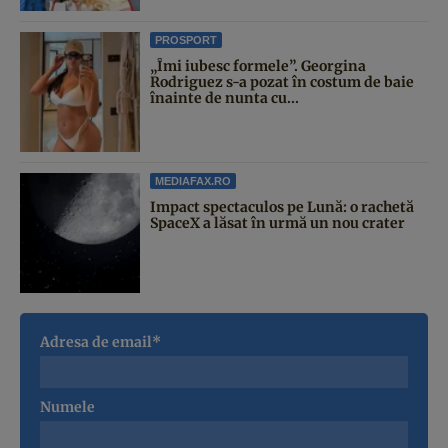
PROSPORT
„Îmi iubesc formele”. Georgina
Rodriguez s-a pozat în costum de baie
înainte de nunta cu...
MEDIAFAX.RO
Impact spectaculos pe Lună: o rachetă
SpaceX a lăsat în urmă un nou crater
Adresa de email*
Numele