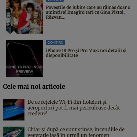
Poveştile de iubire care au rămas doar o
amintire! Imagini tari cu Gina Pistol,
Răzvan...
GO4IT.RO
iPhone 18 Pro și Pro Max: noi detalii și
disponibilitate
Cele mai noi articole
De ce rețelele Wi-Fi din hoteluri și
aeroporturi pot fi mai periculoase decât
credem?
Chiar și după ce sunt stinse, incendiile de
vegetație lasă în urmă un fenomen