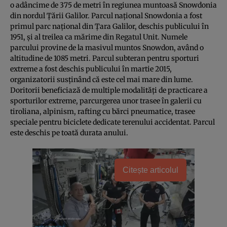
o adâncime de 375 de metri în regiunea muntoasă Snowdonia
din nordul Ţării Galilor. Parcul naţional Snowdonia a fost
primul parc naţional din Ţara Galilor, deschis publicului în
1951, şi al treilea ca mărime din Regatul Unit. Numele
parcului provine de la masivul muntos Snowdon, având o
altitudine de 1085 metri. Parcul subteran pentru sporturi
extreme a fost deschis publicului în martie 2015,
organizatorii susţinând că este cel mai mare din lume.
Doritorii beneficiază de multiple modalităţi de practicare a
sporturilor extreme, parcurgerea unor trasee în galerii cu
tiroliana, alpinism, rafting cu bărci pneumatice, trasee
speciale pentru biciclete dedicate terenului accidentat. Parcul
este deschis pe toată durata anului.
Citește articolul