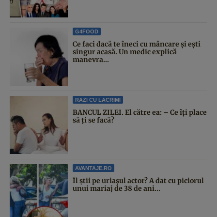
G4FOOD
Ce faci dacă te îneci cu mâncare și ești
singur acasă. Un medic explică
manevra...
RAZI CU LACRIMI
BANCUL ZILEI. El către ea: – Ce îți place
să ți se facă?
AVANTAJE.RO
Îl știi pe uriașul actor? A dat cu piciorul
unui mariaj de 38 de ani...