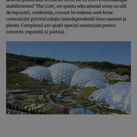
stabilimentul ‘The Core’, un spaţiu educaţional uriaş cu săli
de expoziţii, conferinţe, cursuri în vederea unei bune
comunicări privind relaţia interdependentă între oameni şi
plante. Complexul are spaţii special amenajate pentru
concerte, expoziţii şi patinaj.