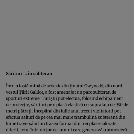
Sărituri … în subteran
Într-o fostă mină de ardezie din ţinutul Gwynedd, din nord-
vestul Ţării Galilor, a fost amenajat un parc subteran de
sporturi extreme. Turiştii pot efectua, folosind echipament
de protecţie, sărituri pe o plasă elastică cu suprafaţa de 930 de
metri pătraţi. Începând din iulie anul trecut vizitatorii pot
efectua salturi de pe cea mai mare trambulină subterană din
lume traversând un traseu format din trei plase colorate
diferit, totul într-un joc de lumini care generează o atmosferă