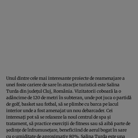
Unul dintre cele mai interesante proiecte de reamenajare a
unei foste cariere de sare în atracţie turistică este Salina
Turda din judeţul Cluj, România. Vizitatorii coboară la o
adâncime de 120 de metri în subteran, unde pot juca o partidă
de golf, basket sau fotbal, să se plimbe cu barca pe lacul
interior unde a fost amenajat un nou debarcader. Cei
interesaţi pot să se relaxeze la noul centrul de spa şi
tratament, să practice exerciţii de fitness sau să aibă parte de
şedinţe de înfrumuseţare, beneficiind de aerul bogat în sare
cu o umiditate de aproximativ 80%. Salina Turda este una