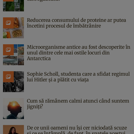
Reducerea consumului de proteine ar putea
încetini procesul de îmbătrânire
Microorganisme antice au fost descoperite în
unul dintre cele mai ostile locuri din
Antarctica
Sophie Scholl, studenta care a sfidat regimul
lui Hitler și a plătit cu viața
Cum să rămânem calmi atunci când suntem
jigniți?
De ce unii oameni nu își cer niciodată scuze
și ce se întâmplă, de fapt, în spatele acestui