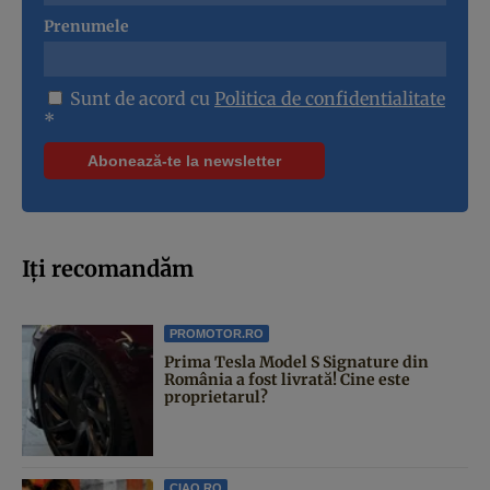
Prenumele
Sunt de acord cu
Politica de confidentialitate
*
Iți recomandăm
PROMOTOR.RO
Prima Tesla Model S Signature din
România a fost livrată! Cine este
proprietarul?
CIAO.RO