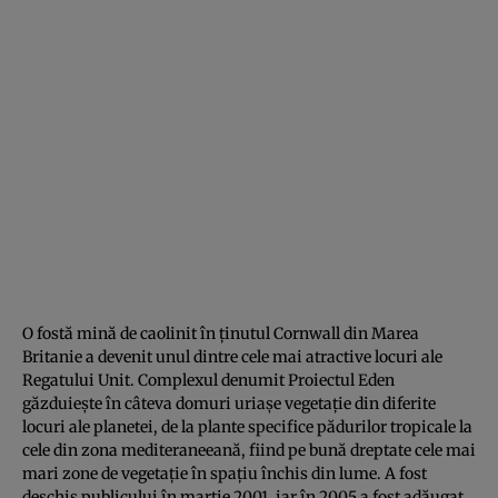
O fostă mină de caolinit în ţinutul Cornwall din Marea
Britanie a devenit unul dintre cele mai atractive locuri ale
Regatului Unit. Complexul denumit Proiectul Eden
găzduieşte în câteva domuri uriaşe vegetaţie din diferite
locuri ale planetei, de la plante specifice pădurilor tropicale la
cele din zona mediteraneeană, fiind pe bună dreptate cele mai
mari zone de vegetaţie în spaţiu închis din lume. A fost
deschis publicului în martie 2001, iar în 2005 a fost adăugat