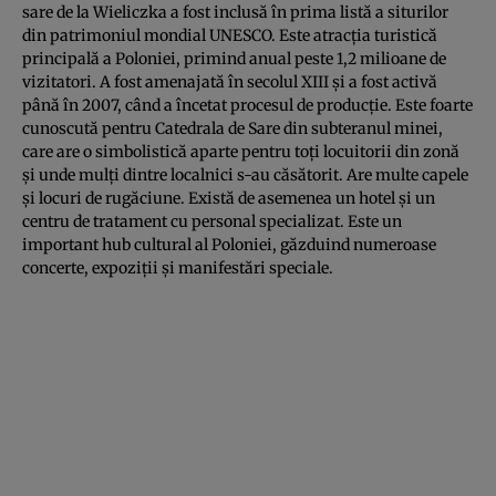
sare de la Wieliczka a fost inclusă în prima listă a siturilor
din patrimoniul mondial UNESCO. Este atracţia turistică
principală a Poloniei, primind anual peste 1,2 milioane de
vizitatori. A fost amenajată în secolul XIII şi a fost activă
până în 2007, când a încetat procesul de producţie. Este foarte
cunoscută pentru Catedrala de Sare din subteranul minei,
care are o simbolistică aparte pentru toţi locuitorii din zonă
şi unde mulţi dintre localnici s-au căsătorit. Are multe capele
şi locuri de rugăciune. Există de asemenea un hotel şi un
centru de tratament cu personal specializat. Este un
important hub cultural al Poloniei, găzduind numeroase
concerte, expoziţii şi manifestări speciale.