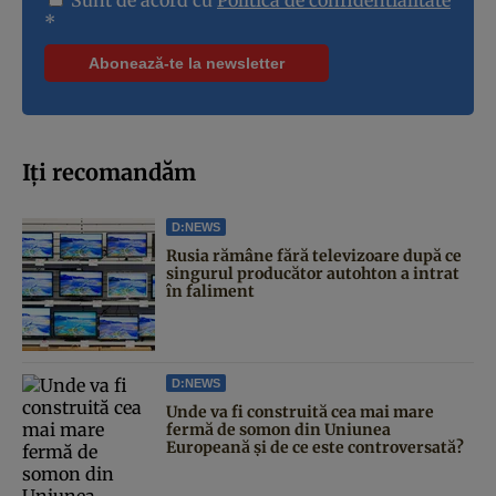
Sunt de acord cu
Politica de confidentialitate
*
Iți recomandăm
D:NEWS
Rusia rămâne fără televizoare după ce
singurul producător autohton a intrat
în faliment
D:NEWS
Unde va fi construită cea mai mare
fermă de somon din Uniunea
Europeană și de ce este controversată?