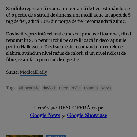
Stridiile
reprezintă o sursă importantă de fier, estimându-se
că o porţie de 6 stridii de dimensiuni medii aduc un aport de 5
mg de fier, adică 30% din porţia de fier recomandată zilnic.
Dovlecii
reprezintă cel mai cunoscut produs al toamnei, fiind
renumit în SUA pentru rolul pe care îl joacă în decoraţiunile
pentru Halloween. Dovleacul este recomandat în curele de
slăbire, având un nivel redus de calorii şi un nivel ridicat de
fibre, ce ajută la procesul de digestie.
Sursa:
MedicalDaily
Tags:
alimentatie
dovleci
mere
rodie
toamna
varza
Urmărește DESCOPERĂ.ro pe
Google News
Google Showcase
și