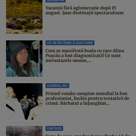
MEDIAFAX
Vacanță fără aglomerație după 15
august. Șase destinații spectaculoase
CE SE ÎNTÂMPLĂ DOCTORE
Cum se manifestă boala cu care Alina
Pușcău a fost diagnosticată! Ce sunt
metastazele osoase,...
GANDUL.RO
Primul român campion mondial la box
profesionist, închis pentru tentativă de
crimă. Bărbatul a înjunghiat...
G4FOOD