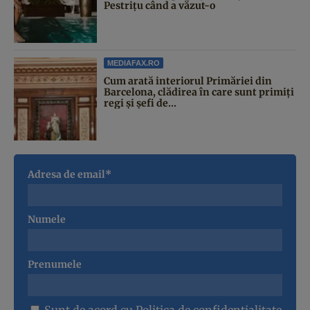
Pestrițu când a văzut-o
MEDIAFAX.RO
Cum arată interiorul Primăriei din
Barcelona, clădirea în care sunt primiți
regi și șefi de...
Adresa de email*
Numele
Prenumele