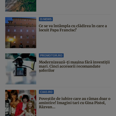
D:NEWS
Ce se va întâmpla cu clădirea în care a
locuit Papa Francisc?
PROMOTOR.RO
Modernizează-ți mașina fără investiții
mari. Cinci accesorii recomandate
șoferilor
CIAO.RO
Poveştile de iubire care au rămas doar o
amintire! Imagini tari cu Gina Pistol,
Răzvan...