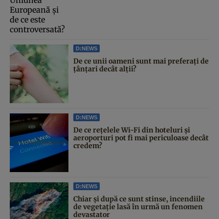
D:NEWS
De ce unii oameni sunt mai preferați de
țânțari decât alții?
D:NEWS
De ce rețelele Wi-Fi din hoteluri și
aeroporturi pot fi mai periculoase decât
credem?
D:NEWS
Chiar și după ce sunt stinse, incendiile
de vegetație lasă în urmă un fenomen
devastator