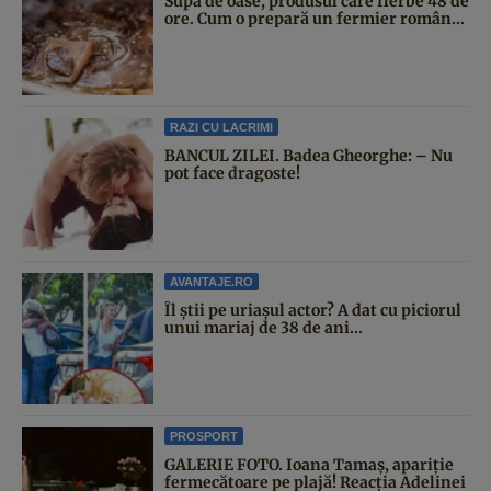
Supa de oase, produsul care fierbe 48 de
ore. Cum o prepară un fermier român...
RAZI CU LACRIMI
BANCUL ZILEI. Badea Gheorghe: – Nu
pot face dragoste!
AVANTAJE.RO
Îl știi pe uriașul actor? A dat cu piciorul
unui mariaj de 38 de ani...
PROSPORT
GALERIE FOTO. Ioana Tamaş, apariție
fermecătoare pe plajă! Reacția Adelinei