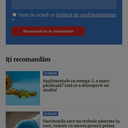
Sunt de acord cu
Politica de confidentialitate
*
Iți recomandăm
D:NEWS
Suplimentele cu omega-3, o mare
păcăleală? Iată ce a descoperit un
studiu!
D:NEWS
Vaccinurile care nu trebuie păstrate la
rece, testate cu succes pentru prima