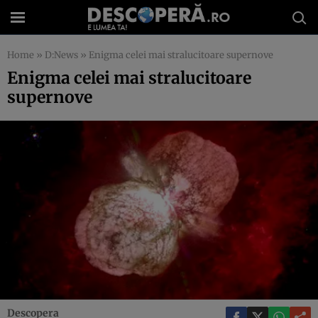
Home
»
D:News
»
Enigma celei mai stralucitoare supernove
Enigma celei mai stralucitoare
supernove
Descopera