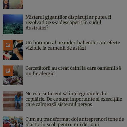
Misterul giganților dispăruți ar putea fi
rezolvat! Ce s-a descoperit în sudul
Australiei?
Un hormon al neanderthalienilor are efecte
vizibile la oamenii de astăzi
Cercetătorii au creat câini la care oamenii să
nu fie alergici
Nu este suficient să înțelegi rănile din
copilărie. De ce sunt importante și exercițiile
care calmează sistemul nervos
Cum au transformat doi antreprenori tone de
plastic în școli pentru mii de copii