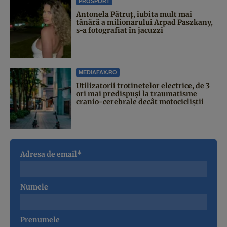
PROSPORT
Antonela Pătruț, iubita mult mai
tânără a milionarului Arpad Paszkany,
s-a fotografiat în jacuzzi
MEDIAFAX.RO
Utilizatorii trotinetelor electrice, de 3
ori mai predispuși la traumatisme
cranio-cerebrale decât motocicliștii
Adresa de email*
Numele
Prenumele