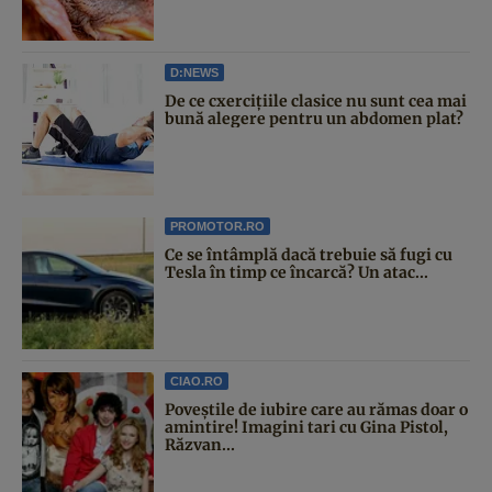
D:NEWS
De ce cxercițiile clasice nu sunt cea mai
bună alegere pentru un abdomen plat?
PROMOTOR.RO
Ce se întâmplă dacă trebuie să fugi cu
Tesla în timp ce încarcă? Un atac...
CIAO.RO
Poveştile de iubire care au rămas doar o
amintire! Imagini tari cu Gina Pistol,
Răzvan...