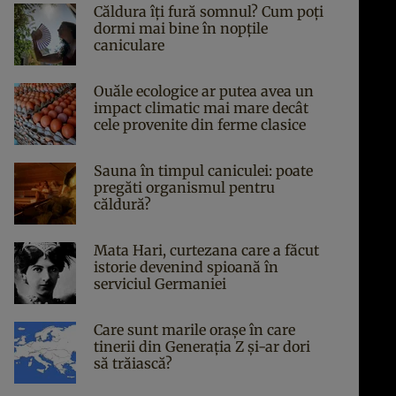
Căldura îți fură somnul? Cum poți
dormi mai bine în nopțile
caniculare
Ouăle ecologice ar putea avea un
impact climatic mai mare decât
cele provenite din ferme clasice
Sauna în timpul caniculei: poate
pregăti organismul pentru
căldură?
Mata Hari, curtezana care a făcut
istorie devenind spioană în
serviciul Germaniei
Care sunt marile orașe în care
tinerii din Generația Z și-ar dori
să trăiască?