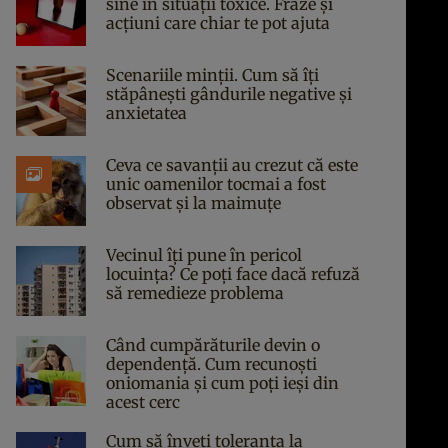
sine în situații toxice. Fraze și
acțiuni care chiar te pot ajuta
Scenariile minții. Cum să îți
stăpânești gândurile negative și
anxietatea
Ceva ce savanții au crezut că este
unic oamenilor tocmai a fost
observat și la maimuțe
Vecinul îți pune în pericol
locuința? Ce poți face dacă refuză
să remedieze problema
Când cumpărăturile devin o
dependență. Cum recunoști
oniomania și cum poți ieși din
acest cerc
Cum să înveți toleranța la