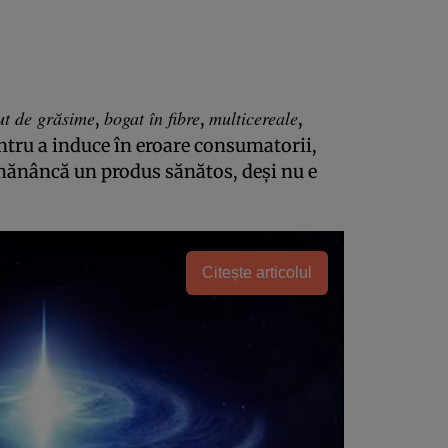
ut de grăsime
bogat în fibre
multicereale
,
,
,
pentru a induce în eroare consumatorii,
 mănâncă un produs sănătos, deşi nu e
Citește articolul