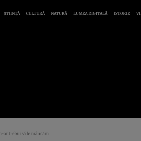
ȘTIINȚĂ
CULTURĂ
NATURĂ
LUMEA DIGITALĂ
ISTORIE
V
 n-ar trebui să le mâncăm