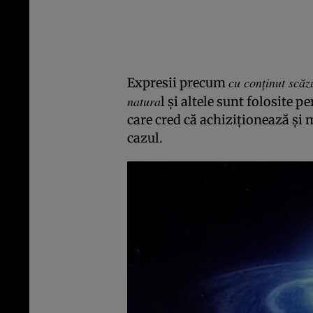
cu conţinut scăz
Expresii precum
natura
l şi altele sunt folosite 
care cred că achiziţionează şi
cazul.