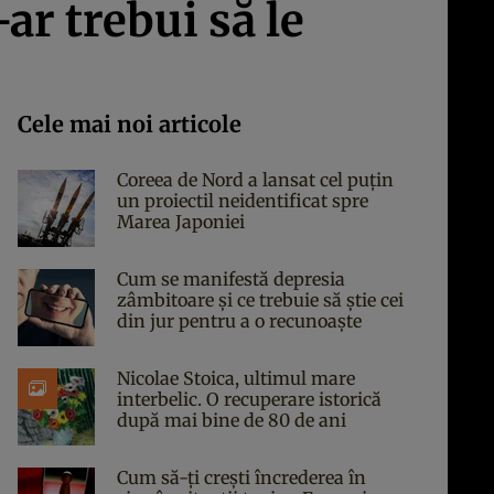
ar trebui să le
Cele mai noi articole
Coreea de Nord a lansat cel puțin
un proiectil neidentificat spre
Marea Japoniei
Cum se manifestă depresia
zâmbitoare și ce trebuie să știe cei
din jur pentru a o recunoaște
Nicolae Stoica, ultimul mare
interbelic. O recuperare istorică
după mai bine de 80 de ani
Cum să-ți crești încrederea în