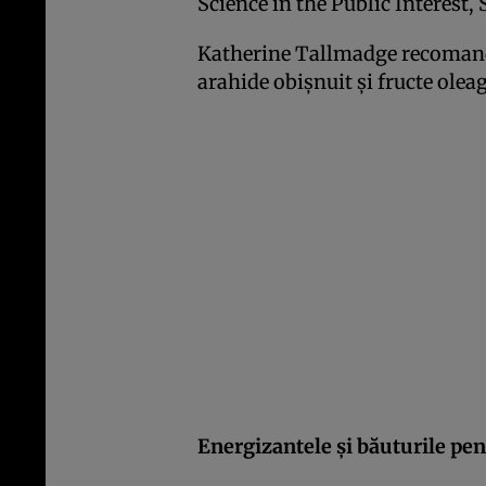
Science in the Public Interest,
Katherine Tallmadge recomand
arahide obişnuit şi fructe olea
Energizantele şi băuturile pen