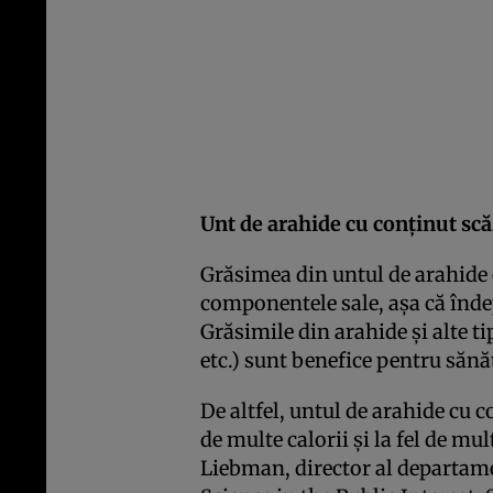
Unt de arahide cu conţinut sc
Grăsimea din untul de arahide e
componentele sale, aşa că îndep
Grăsimile din arahide şi alte ti
etc.) sunt benefice pentru sănă
De altfel, untul de arahide cu c
de multe calorii şi la fel de mu
Liebman, director al departame