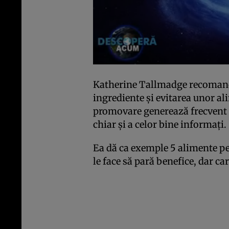
Katherine Tallmadge recomandă 
ingrediente şi evitarea unor al
promovare generează frecvent 
chiar şi a celor bine informaţi.
Ea dă ca exemple 5 alimente p
le face să pară benefice, dar c