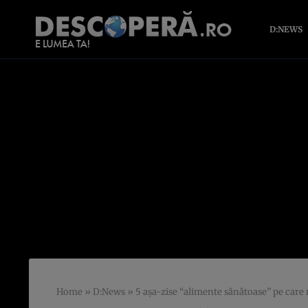
D:NEWS
Home
»
D:News
»
5 aşa-zise “alimente sănătoase” pe care