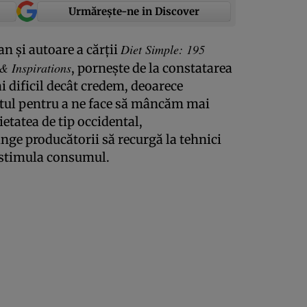
Urmărește-ne in Discover
Diet Simple: 195
n şi autoare a cărţii
 & Inspirations
, porneşte de la constatarea
i dificil decât credem, deoarece
otul pentru a ne face să mâncăm mai
etatea de tip occidental,
ge producătorii să recurgă la tehnici
 stimula consumul.