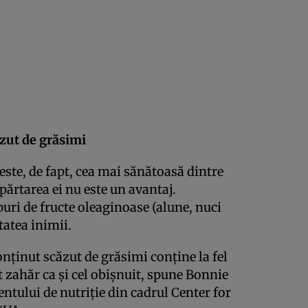
ăzut de grăsimi
ste, de fapt, cea mai sănătoasă dintre
ărtarea ei nu este un avantaj.
puri de fructe oleaginoase (alune, nuci
tatea inimii.
onţinut scăzut de grăsimi conţine la fel
lt zahăr ca şi cel obişnuit, spune Bonnie
ntului de nutriţie din cadrul Center for