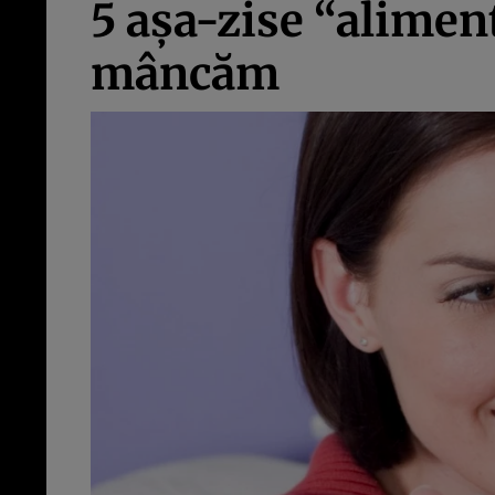
5 aşa-zise “aliment
mâncăm