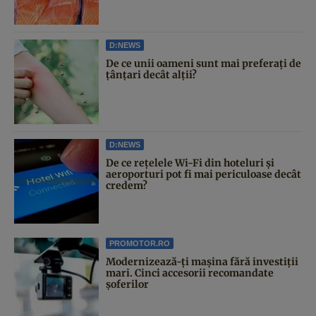
D:NEWS
De ce unii oameni sunt mai preferați de
țânțari decât alții?
D:NEWS
De ce rețelele Wi-Fi din hoteluri și
aeroporturi pot fi mai periculoase decât
credem?
PROMOTOR.RO
Modernizează-ți mașina fără investiții
mari. Cinci accesorii recomandate
șoferilor