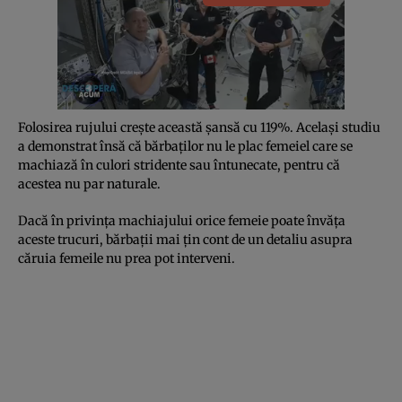
Folosirea rujului creşte această şansă cu 119%. Acelaşi studiu
a demonstrat însă că bărbaţilor nu le plac femeiel care se
machiază în culori stridente sau întunecate, pentru că
acestea nu par naturale.
Dacă în privinţa machiajului orice femeie poate învăţa
aceste trucuri, bărbaţii mai ţin cont de un detaliu asupra
căruia femeile nu prea pot interveni.