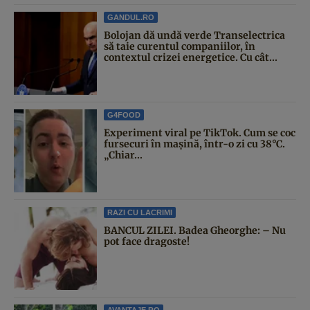
GANDUL.RO
Bolojan dă undă verde Transelectrica
să taie curentul companiilor, în
contextul crizei energetice. Cu cât...
G4FOOD
Experiment viral pe TikTok. Cum se coc
fursecuri în mașină, într-o zi cu 38°C.
„Chiar...
RAZI CU LACRIMI
BANCUL ZILEI. Badea Gheorghe: – Nu
pot face dragoste!
AVANTAJE.RO