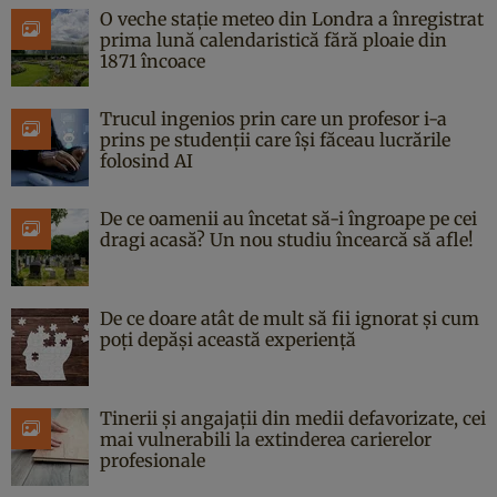
O veche stație meteo din Londra a înregistrat
prima lună calendaristică fără ploaie din
1871 încoace
Trucul ingenios prin care un profesor i-a
prins pe studenții care își făceau lucrările
folosind AI
De ce oamenii au încetat să-i îngroape pe cei
dragi acasă? Un nou studiu încearcă să afle!
De ce doare atât de mult să fii ignorat și cum
poți depăși această experiență
Tinerii și angajații din medii defavorizate, cei
mai vulnerabili la extinderea carierelor
profesionale