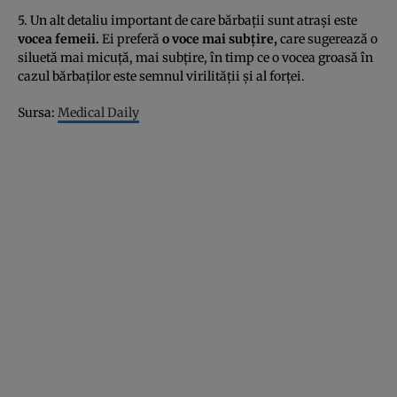
5. Un alt detaliu important de care bărbaţii sunt atraşi este
vocea femeii.
Ei preferă
o voce mai subţire,
care sugerează o
siluetă mai micuţă, mai subţire, în timp ce o vocea groasă în
cazul bărbaţilor este semnul virilităţii şi al forţei.
Sursa:
Medical Daily