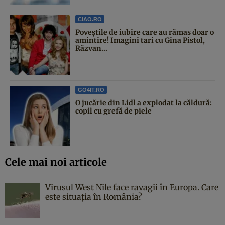
CIAO.RO
Poveştile de iubire care au rămas doar o
amintire! Imagini tari cu Gina Pistol,
Răzvan...
GO4IT.RO
O jucărie din Lidl a explodat la căldură:
copil cu grefă de piele
Cele mai noi articole
Virusul West Nile face ravagii în Europa. Care
este situația în România?