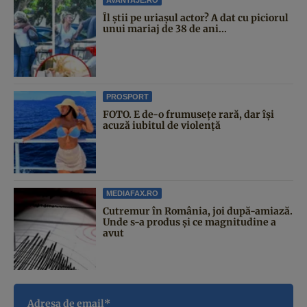
Îl știi pe uriașul actor? A dat cu piciorul
unui mariaj de 38 de ani...
PROSPORT
FOTO. E de-o frumusețe rară, dar își
acuză iubitul de violență
MEDIAFAX.RO
Cutremur în România, joi după-amiază.
Unde s-a produs și ce magnitudine a
avut
Adresa de email*