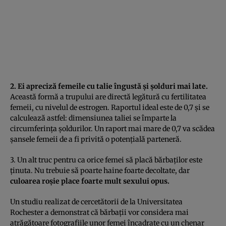
2. Ei apreciză femeile cu talie îngustă şi şolduri mai late.
Această formă a trupului are directă legătură cu fertilitatea
femeii, cu nivelul de estrogen. Raportul ideal este de 0,7 şi se
calculează astfel: dimensiunea taliei se împarte la
circumferinţa şoldurilor. Un raport mai mare de 0,7 va scădea
şansele femeii de a fi privită o potenţială parteneră.
3. Un alt truc pentru ca orice femei să placă bărbaţilor este
ţinuta. Nu trebuie să poarte haine foarte decoltate, dar
culoarea roşie place foarte mult sexului opus.
Un studiu realizat de cercetătorii de la Universitatea
Rochester a demonstrat că bărbaţii vor considera mai
atrăgătoare fotografiile unor femei încadrate cu un chenar