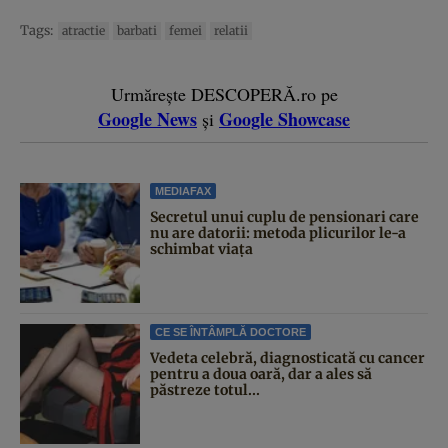
Tags:
atractie
barbati
femei
relatii
Urmărește DESCOPERĂ.ro pe
Google News
Google Showcase
și
MEDIAFAX
Secretul unui cuplu de pensionari care
nu are datorii: metoda plicurilor le-a
schimbat viața
CE SE ÎNTÂMPLĂ DOCTORE
Vedeta celebră, diagnosticată cu cancer
pentru a doua oară, dar a ales să
păstreze totul...