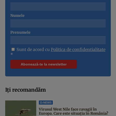
Numele
Prenumele
Sunt de acord cu
Politica de confidentialitate
*
Iți recomandăm
D:NEWS
Virusul West Nile face ravagii în
Europa. Care este situația în România?