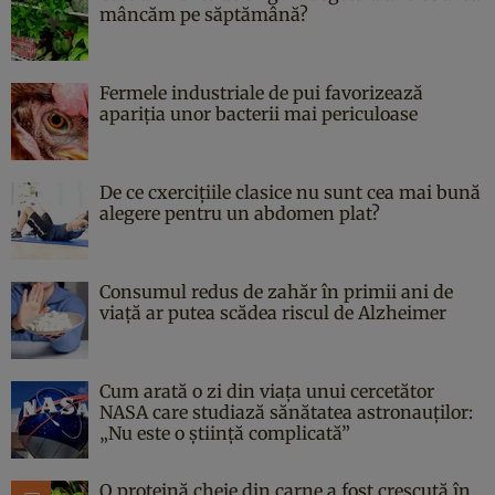
mâncăm pe săptămână?
Fermele industriale de pui favorizează
apariția unor bacterii mai periculoase
De ce cxercițiile clasice nu sunt cea mai bună
alegere pentru un abdomen plat?
Consumul redus de zahăr în primii ani de
viață ar putea scădea riscul de Alzheimer
Cum arată o zi din viața unui cercetător
NASA care studiază sănătatea astronauților:
„Nu este o știință complicată”
O proteină cheie din carne a fost crescută în