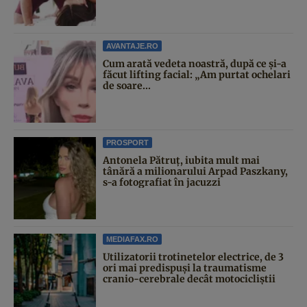
AVANTAJE.RO
Cum arată vedeta noastră, după ce și-a
făcut lifting facial: „Am purtat ochelari
de soare...
PROSPORT
Antonela Pătruț, iubita mult mai
tânără a milionarului Arpad Paszkany,
s-a fotografiat în jacuzzi
MEDIAFAX.RO
Utilizatorii trotinetelor electrice, de 3
ori mai predispuși la traumatisme
cranio-cerebrale decât motocicliștii