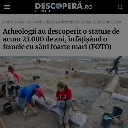
Home
»
D:News
»
Arheologii au descoperit o statuie de acum 23.000 de ani, înfăţişând o femeie cu sâni foarte mari (FOTO)
Arheologii au descoperit o statuie de
acum 23.000 de ani, înfăţişând o
femeie cu sâni foarte mari (FOTO)