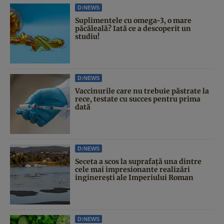
D:NEWS
Suplimentele cu omega-3, o mare
păcăleală? Iată ce a descoperit un
studiu!
D:NEWS
Vaccinurile care nu trebuie păstrate la
rece, testate cu succes pentru prima
dată
D:NEWS
Seceta a scos la suprafață una dintre
cele mai impresionante realizări
inginerești ale Imperiului Roman
D:NEWS