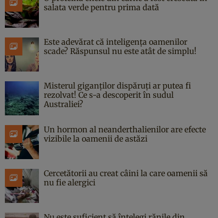
salata verde pentru prima dată
Este adevărat că inteligența oamenilor
scade? Răspunsul nu este atât de simplu!
Misterul giganților dispăruți ar putea fi
rezolvat! Ce s-a descoperit în sudul
Australiei?
Un hormon al neanderthalienilor are efecte
vizibile la oamenii de astăzi
Cercetătorii au creat câini la care oamenii să
nu fie alergici
Nu este suficient să înțelegi rănile din