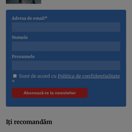
Adresa de email*
Numele
Prenumele
Sunt de acord cu
Politica de confidentialitate
*
Iți recomandăm