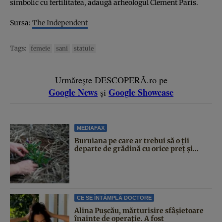
simbolic cu fertilitatea, adaugă arheologul Clement Paris.
Sursa:
The Independent
Tags:
femeie
sani
statuie
Urmărește DESCOPERĂ.ro pe
Google News
Google Showcase
și
MEDIAFAX
Buruiana pe care ar trebui să o ții
departe de grădină cu orice preț și...
CE SE ÎNTÂMPLĂ DOCTORE
Alina Pușcău, mărturisire sfâșietoare
înainte de operație. A fost