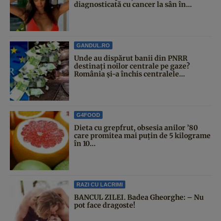
diagnosticată cu cancer la sân în...
GANDUL.RO
Unde au dispărut banii din PNRR
destinați noilor centrale pe gaze?
România și-a închis centralele...
G4FOOD
Dieta cu grepfrut, obsesia anilor ’80
care promitea mai puțin de 5 kilograme
în 10...
RAZI CU LACRIMI
BANCUL ZILEI. Badea Gheorghe: – Nu
pot face dragoste!