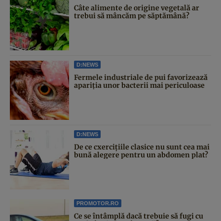
Câte alimente de origine vegetală ar
trebui să mâncăm pe săptămână?
D:NEWS
Fermele industriale de pui favorizează
apariția unor bacterii mai periculoase
D:NEWS
De ce cxercițiile clasice nu sunt cea mai
bună alegere pentru un abdomen plat?
PROMOTOR.RO
Ce se întâmplă dacă trebuie să fugi cu