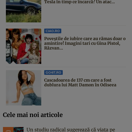
Tesla în timp ce încarcă? Un atac...
CIAO.RO
Poveştile de iubire care au rămas doar o
amintire! Imagini tari cu Gina Pistol,
Răzvan...
GO4IT.RO
Cascadoarea de 137 cm care a fost
dublura lui Matt Damon în Odiseea
Cele mai noi articole
Un studiu radical sugerează că viața pe