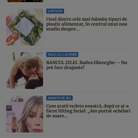
G4FOOD
Unul dintre cele mai folosite tipuri de
plastic alimentar, în centrul unui nou
studiu despre...
RAZI CU LACRIMI
BANCUL ZILEI. Badea Gheorghe: – Nu
pot face dragoste!
AVANTAJE.RO
Cum arată vedeta noastră, după ce și-a
făcut lifting facial: „Am purtat ochelari
de soare...