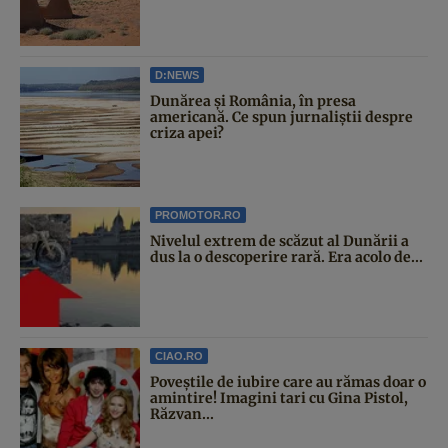
D:NEWS
Dunărea și România, în presa
americană. Ce spun jurnaliștii despre
criza apei?
PROMOTOR.RO
Nivelul extrem de scăzut al Dunării a
dus la o descoperire rară. Era acolo de...
CIAO.RO
Poveştile de iubire care au rămas doar o
amintire! Imagini tari cu Gina Pistol,
Răzvan...