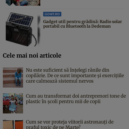
GO4IT.RO
Gadget util pentru grădină: Radio solar
portabil cu Bluetooth la Dedeman
Cele mai noi articole
Nu este suficient să înțelegi rănile din
copilărie. De ce sunt importante și exercițiile
care calmează sistemul nervos
Cum au transformat doi antreprenori tone de
plastic în școli pentru mii de copii
Cum se vor proteja viitorii astronauți de
praful toxic de pe Marte?