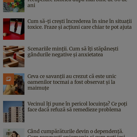
ani
Cum să-ți crești încrederea în sine în situații
toxice. Fraze și acțiuni care chiar te pot ajuta
Scenariile minții. Cum să îți stăpânești
gândurile negative și anxietatea
Ceva ce savanții au crezut că este unic
oamenilor tocmai a fost observat și la
maimuțe
Vecinul îți pune în pericol locuința? Ce poți
face dacă refuză să remedieze problema
Când cumpărăturile devin o dependență.
Cum recunoști oniomania și cum poți ieși