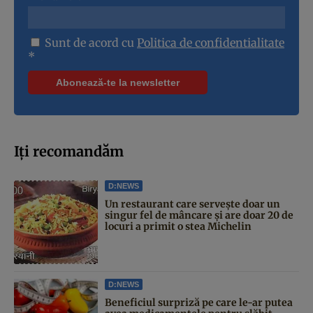
Sunt de acord cu
Politica de confidentialitate
*
Iți recomandăm
D:NEWS
Un restaurant care servește doar un
singur fel de mâncare și are doar 20 de
locuri a primit o stea Michelin
D:NEWS
Beneficiul surpriză pe care le-ar putea