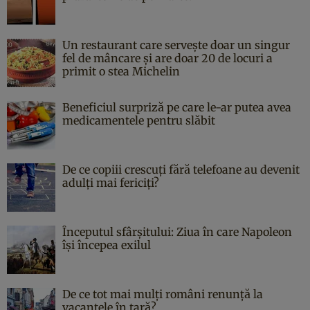
Un restaurant care servește doar un singur
fel de mâncare și are doar 20 de locuri a
primit o stea Michelin
Beneficiul surpriză pe care le-ar putea avea
medicamentele pentru slăbit
De ce copiii crescuți fără telefoane au devenit
adulți mai fericiți?
Începutul sfârşitului: Ziua în care Napoleon
îşi începea exilul
De ce tot mai mulți români renunță la
vacanțele în țară?