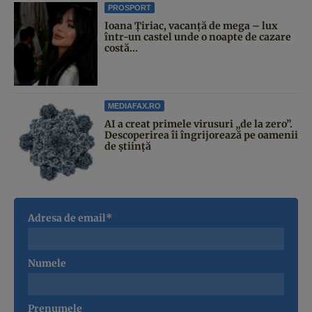
PROSPORT
Ioana Țiriac, vacanță de mega – lux
într-un castel unde o noapte de cazare
costă...
MEDIAFAX.RO
AI a creat primele virusuri „de la zero”.
Descoperirea îi îngrijorează pe oamenii
de știință
Adresa de email*
Numele
Prenumele