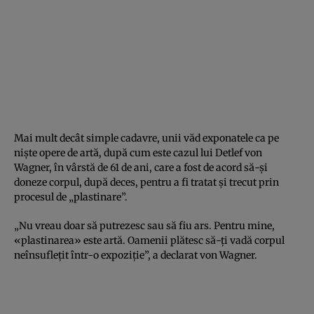
Mai mult decât simple cadavre, unii văd exponatele ca pe
nişte opere de artă, după cum este cazul lui Detlef von
Wagner, în vârstă de 61 de ani, care a fost de acord să-şi
doneze corpul, după deces, pentru a fi tratat şi trecut prin
procesul de „plastinare”.
„Nu vreau doar să putrezesc sau să fiu ars. Pentru mine,
«plastinarea» este artă. Oamenii plătesc să-ţi vadă corpul
neînsufleţit într-o expoziţie”, a declarat von Wagner.