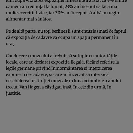
luni după vizitarea expoziţiei itinerante a arătat că 9% dintre
oameni au renunţat la fumat, 23% au început să facă mai
multe exerciţii fizice, iar 30% au început să aibă un regim
alimentar mai sănătos.
Pe de altă parte, nu toţi berlinezii sunt entuziasmaţi de faptul
că expoziţia de cadavre va ocupa un spaţiu permanent în
oraş.
Conducerea muzeului a trebuit să se lupte cu autorităţile
locale, care au declarat expoziţia ilegală, făcând referire la
legile germane privind înmormântarea şi interzicerea
expunerii de cadavre, şi care au încercat să interzică
deschiderea instituţiei muzeale în luna octombrie a anului
trecut. Van Hagen a câştigat, însă, în cele din urmă, în
justiţie.