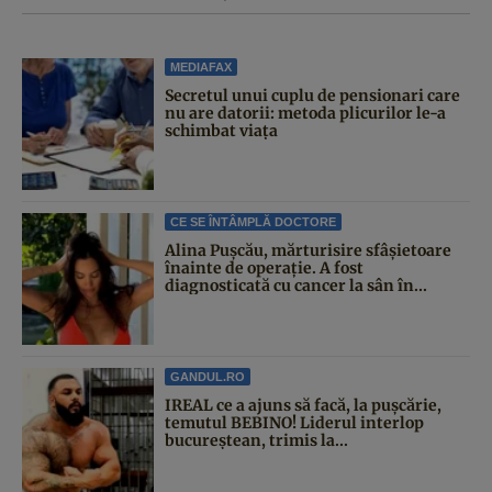
MEDIAFAX
Secretul unui cuplu de pensionari care
nu are datorii: metoda plicurilor le-a
schimbat viața
CE SE ÎNTÂMPLĂ DOCTORE
Alina Pușcău, mărturisire sfâșietoare
înainte de operație. A fost
diagnosticată cu cancer la sân în...
GANDUL.RO
IREAL ce a ajuns să facă, la pușcărie,
temutul BEBINO! Liderul interlop
bucureștean, trimis la...