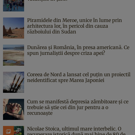
Piramidele din Meroe, unice în lume prin
arhitectura lor, în pericol din cauza
războiului din Sudan
Dunărea și România, în presa americană. Ce
spun jurnaliștii despre criza apei?
Coreea de Nord a lansat cel puțin un proiectil
neidentificat spre Marea Japoniei
Cum se manifestă depresia zâmbitoare și ce
trebuie să știe cei din jur pentru a o
recunoaște
Nicolae Stoica, ultimul mare interbelic. O
recuperare istorică după mai bine de 80 de