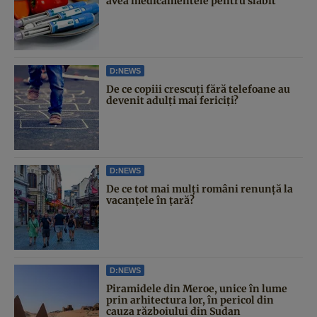
avea medicamentele pentru slăbit
D:NEWS
De ce copiii crescuți fără telefoane au
devenit adulți mai fericiți?
D:NEWS
De ce tot mai mulți români renunță la
vacanțele în țară?
D:NEWS
Piramidele din Meroe, unice în lume
prin arhitectura lor, în pericol din
cauza războiului din Sudan