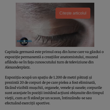
Citește articolul
Capitala germană este primul oraş din lume care va găzdui o
expoziţie permanentă a creaţiilor anatomistului, muzeul
aflându-se în faţa cunoscutului turn de televiziune din
Alexanderplatz.
Expoziţia ocupă un spaţiu de 1.200 de metri pătraţi şi
prezintă 20 de corpuri de pe care pielea a fost eliminată,
făcând vizibili muşchii, organele, venele şi oasele; corpurile
sunt aranjate în poziţii imitând acţiuni obişnuite din timpul
vieţii, cum ar fi stând pe un scaun, întinzându-se sau
efectuând exerciţii sportive.