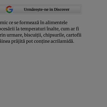
Urmărește-ne in Discover
mic ce se formează în alimentele
esării la temperaturi înalte, cum ar fi
rin urmare, biscuiţii, chipsurile, cartofii
pâinea prăjită pot conţine acrilamidă.