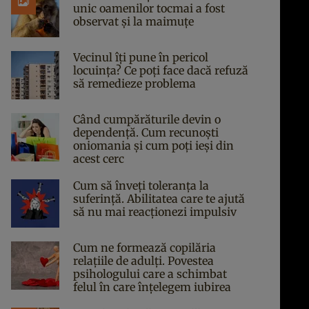
unic oamenilor tocmai a fost
observat și la maimuțe
Vecinul îți pune în pericol
locuința? Ce poți face dacă refuză
să remedieze problema
Când cumpărăturile devin o
dependență. Cum recunoști
oniomania și cum poți ieși din
acest cerc
Cum să înveți toleranța la
suferință. Abilitatea care te ajută
să nu mai reacționezi impulsiv
Cum ne formează copilăria
relațiile de adulți. Povestea
psihologului care a schimbat
felul în care înțelegem iubirea