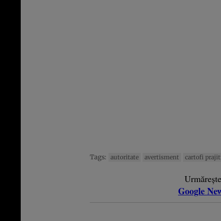
Tags:
autoritate
avertisment
cartofi prajit
Urmăreșt
Google Ne