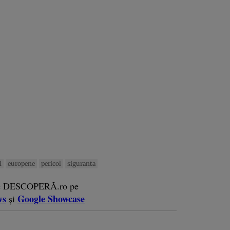
i
europene
pericol
siguranta
e DESCOPERĂ.ro pe
ws
Google Showcase
și