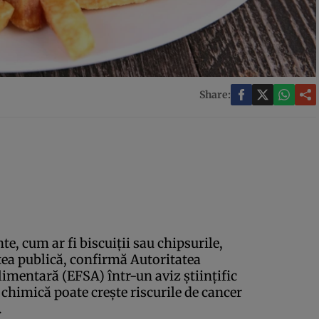
Share:
, cum ar fi biscuiţii sau chipsurile,
tea publică, confirmă Autoritatea
mentară (EFSA) într-un aviz ştiinţific
 chimică poate creşte riscurile de cancer
.