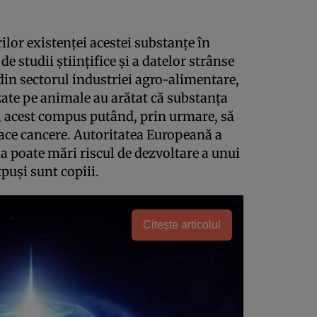
ilor existenţei acestei substanţe în
de studii ştiinţifice şi a datelor strânse
din sectorul industriei agro-alimentare,
izate pe animale au arătat că substanţa
, acest compus putând, prin urmare, să
ace cancere. Autoritatea Europeană a
a poate mări riscul de dezvoltare a unui
puşi sunt copiii.
Citește articolul