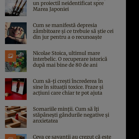
un proiectil neidentificat spre
Marea Japoniei
Cum se manifestă depresia
zâmbitoare și ce trebuie să știe cei
din jur pentru a o recunoaște
Nicolae Stoica, ultimul mare
interbelic. O recuperare istorică
după mai bine de 80 de ani
Cum să-ți crești încrederea în
sine în situații toxice. Fraze și
acțiuni care chiar te pot ajuta
Scenariile minții. Cum să îți
stăpânești gândurile negative și
anxietatea
Ceva ce savanții au crezut că este