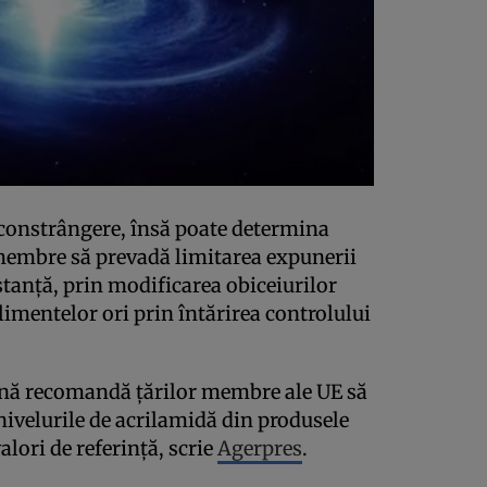
 constrângere, însă poate determina
membre să prevadă limitarea expunerii
tanţă, prin modificarea obiceiurilor
limentelor ori prin întărirea controlului
nă recomandă ţărilor membre ale UE să
nivelurile de acrilamidă din produsele
lori de referinţă, scrie
Agerpres
.