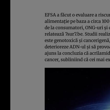
EFSA a făcut o evaluare a riscur
alimentaţie pe baza a circa 100 
de la consumatori, ONG-uri şi 
relatează 7sur7.be. Studii real
este genotoxică şi cancerigenă
deterioreze ADN-ul şi să provo
ajuns la concluzia că acrilamid
cancer, subliniind că cei mai ex