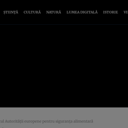
ȘTIINȚĂ
CULTURĂ
NATURĂ
LUMEA DIGITALĂ
ISTORIE
V
entul Autorităţii europene pentru siguranţa alimentară