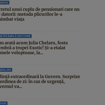
IAFAX
cretul unui cuplu de pensionari care nu
 datorii: metoda plicurilor le-a
himbat viața
SE ÎNTÂMPLĂ DOCTORE
m arată acum Julia Chelaru, fosta
mbră a trupei Exotic! Și-a etalat
mele voluptoase, la...
NDUL.RO
dinţă extraordinară la Guvern. Surprize
ordinea de zi: în caz de urgență,
ernul va...
FOOD