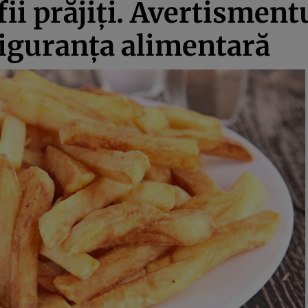
fii prăjiţi. Avertisment
iguranţa alimentară