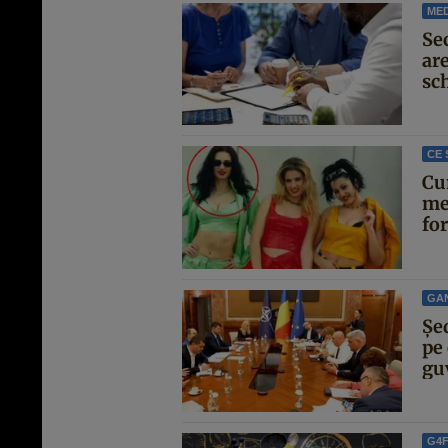
MED
Se
are
sc
CE 
Cu
me
for
GA
Şe
pe 
guv
G4