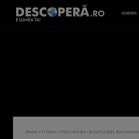
D:NEWS
Home
»
D:News
»
Pericolul din cartofii prăjiţi. Avertism