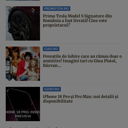
PROMOTOR.RO
Prima Tesla Model S Signature din
România a fost livrată! Cine este
proprietarul?
CIAO.RO
Poveştile de iubire care au rămas doar o
amintire! Imagini tari cu Gina Pistol,
Răzvan...
GO4IT.RO
iPhone 18 Pro și Pro Max: noi detalii și
disponibilitate