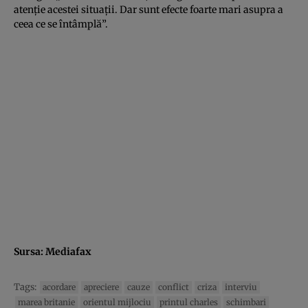
atenţie acestei situaţii. Dar sunt efecte foarte mari asupra a
ceea ce se întâmplă”.
Sursa:
Mediafax
Tags:
acordare
apreciere
cauze
conflict
criza
interviu
marea britanie
orientul mijlociu
printul charles
schimbari