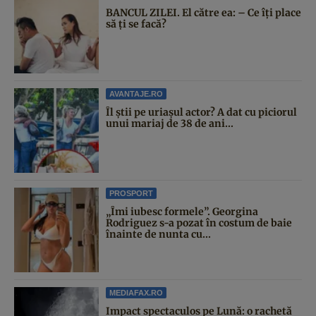
BANCUL ZILEI. El către ea: – Ce îți place
să ți se facă?
AVANTAJE.RO
Îl știi pe uriașul actor? A dat cu piciorul
unui mariaj de 38 de ani...
PROSPORT
„Îmi iubesc formele”. Georgina
Rodriguez s-a pozat în costum de baie
înainte de nunta cu...
MEDIAFAX.RO
Impact spectaculos pe Lună: o rachetă