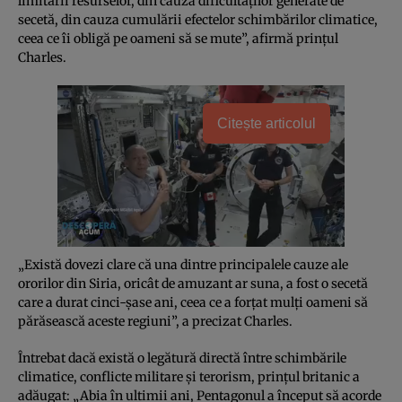
limitării resurselor, din cauza dificultăţilor generate de
secetă, din cauza cumulării efectelor schimbărilor climatice,
ceea ce îi obligă pe oameni să se mute”, afirmă prinţul
Charles.
Citește articolul
„Există dovezi clare că una dintre principalele cauze ale
ororilor din Siria, oricât de amuzant ar suna, a fost o secetă
care a durat cinci-şase ani, ceea ce a forţat mulţi oameni să
părăsească aceste regiuni”, a precizat Charles.
Întrebat dacă există o legătură directă între schimbările
climatice, conflicte militare şi terorism, prinţul britanic a
adăugat: „Abia în ultimii ani, Pentagonul a început să acorde