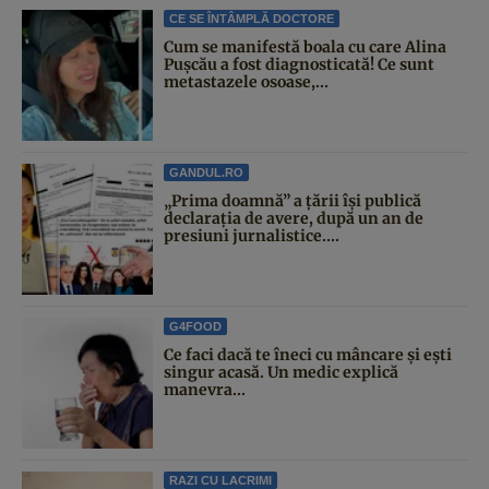
CE SE ÎNTÂMPLĂ DOCTORE
Cum se manifestă boala cu care Alina
Pușcău a fost diagnosticată! Ce sunt
metastazele osoase,...
GANDUL.RO
„Prima doamnă” a țării își publică
declarația de avere, după un an de
presiuni jurnalistice....
G4FOOD
Ce faci dacă te îneci cu mâncare și ești
singur acasă. Un medic explică
manevra...
RAZI CU LACRIMI