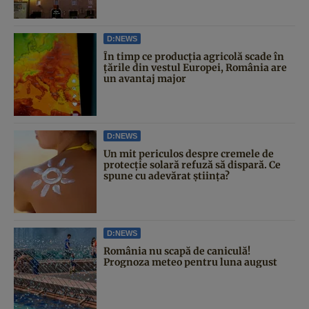
D:NEWS
În timp ce producția agricolă scade în
țările din vestul Europei, România are
un avantaj major
D:NEWS
Un mit periculos despre cremele de
protecție solară refuză să dispară. Ce
spune cu adevărat știința?
D:NEWS
România nu scapă de caniculă!
Prognoza meteo pentru luna august