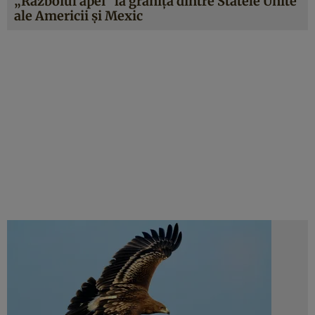
„Războiul apei” la granița dintre Statele Unite
ale Americii și Mexic