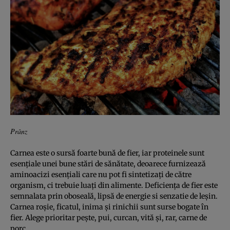
Prânz
Carnea este o sursă foarte bună de fier, iar proteinele sunt
esenţiale unei bune stări de sănătate, deoarece furnizează
aminoacizi esenţiali care nu pot fi sintetizaţi de către
organism, ci trebuie luaţi din alimente. Deficienţa de fier este
semnalata prin oboseală, lipsă de energie si senzatie de leşin.
Carnea roşie, ficatul, inima şi rinichii sunt surse bogate în
fier. Alege prioritar peşte, pui, curcan, vită şi, rar, carne de
porc.