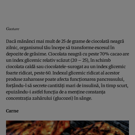
Gustare
Dacă mănânci mai mult de 25 de grame de ciocolată neagră
zilnic, organismul tău începe să transforme excesul în
depozite de grăsime. Ciocolata neagră cu peste 70% cacao are
un index glicemic relativ scăzut (20 – 25), în schimb
ciocolata caldă sau ciocolatele-surogat au un index glicemic
foarte ridicat, peste 60. Indexul glicemic ridicat al acestor
produse zaharoase poate afecta funcţionarea pancreasului,
forţându-l să secrete cantităţi mari de insulină, în timp scurt,
epuizându-i astfel funcţia de a menţine constanţa
concentraţia zahărului (glucozei) în sânge.
Carne