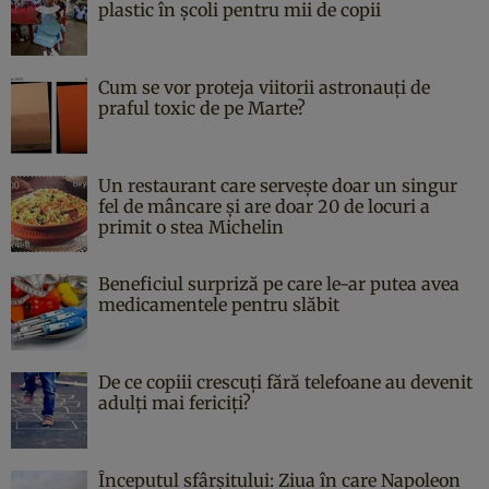
plastic în școli pentru mii de copii
Cum se vor proteja viitorii astronauți de
praful toxic de pe Marte?
Un restaurant care servește doar un singur
fel de mâncare și are doar 20 de locuri a
primit o stea Michelin
Beneficiul surpriză pe care le-ar putea avea
medicamentele pentru slăbit
De ce copiii crescuți fără telefoane au devenit
adulți mai fericiți?
Începutul sfârşitului: Ziua în care Napoleon