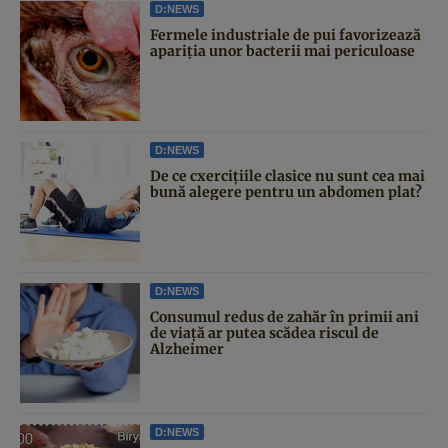
D:NEWS
Fermele industriale de pui favorizează
apariția unor bacterii mai periculoase
D:NEWS
De ce cxercițiile clasice nu sunt cea mai
bună alegere pentru un abdomen plat?
D:NEWS
Consumul redus de zahăr în primii ani
de viață ar putea scădea riscul de
Alzheimer
D:NEWS