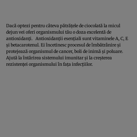
Dacă optezi pentru câteva pătrăţele de ciocolată la micul
dejun vei oferi organismului tău o doza excelentă de
antioxidanţi. Antioxidanţii esenţiali sunt vitaminele A, C, E
şi betacarotenul. Ei încetinesc procesul de îmbătrânire şi
protejează organismul de cancer, boli de inimă şi poluare.
Ajută la întărirea sistemului imunitar şi la creşterea
rezistenţei organismului în faţa infecţiilor.