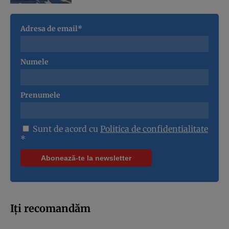
Adresa de email*
Numele
Prenumele
Sunt de acord cu
Politica de confidentialitate
*
Iți recomandăm