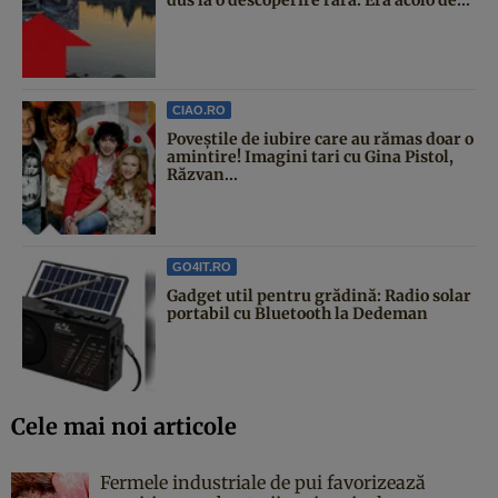
CIAO.RO
Poveştile de iubire care au rămas doar o
amintire! Imagini tari cu Gina Pistol,
Răzvan...
GO4IT.RO
Gadget util pentru grădină: Radio solar
portabil cu Bluetooth la Dedeman
Cele mai noi articole
Fermele industriale de pui favorizează