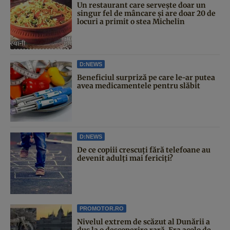
Un restaurant care servește doar un
singur fel de mâncare și are doar 20 de
locuri a primit o stea Michelin
D:NEWS
Beneficiul surpriză pe care le-ar putea
avea medicamentele pentru slăbit
D:NEWS
De ce copiii crescuți fără telefoane au
devenit adulți mai fericiți?
PROMOTOR.RO
Nivelul extrem de scăzut al Dunării a
dus la o descoperire rară. Era acolo de...