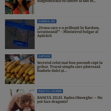
diagnosticată cu cancer la sân în...
GANDUL.RO
„Drona care s-a prăbușit în Kardam,
ucraineană!” - Ministerul bulgar al
Apărării
G4FOOD
Secretul celui mai bun porumb copt la
grătar. Trucul simplu care păstrează
boabele dulci și...
RAZI CU LACRIMI
BANCUL ZILEI. Badea Gheorghe: – Nu
pot face dragoste!