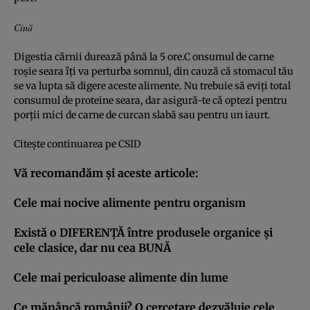
Cină
Digestia cărnii durează până la 5 ore.C onsumul de carne
roşie seara îţi va perturba somnul, din cauză că stomacul tău
se va lupta să digere aceste alimente. Nu trebuie să eviţi total
consumul de proteine seara, dar asigură-te că optezi pentru
porţii mici de carne de curcan slabă sau pentru un iaurt.
Citeşte continuarea pe
CSID
Vă recomandăm şi aceste articole:
Cele mai nocive alimente pentru organism
Există o DIFERENŢĂ între produsele organice şi
cele clasice, dar nu cea BUNĂ
Cele mai periculoase alimente din lume
Ce mănâncă românii? O cercetare dezvăluie cele