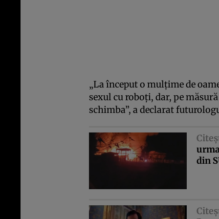
„La început o mulţime de oamen
sexul cu roboţi, dar, pe măsură 
schimba”, a declarat futurologu
Citeş
urma 
din 
Citeş