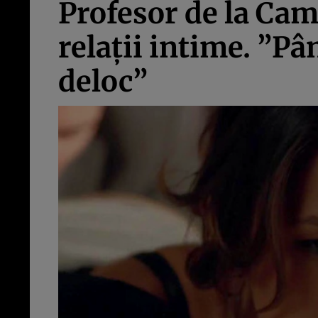
Profesor de la Cam
relaţii intime. ”P
deloc”