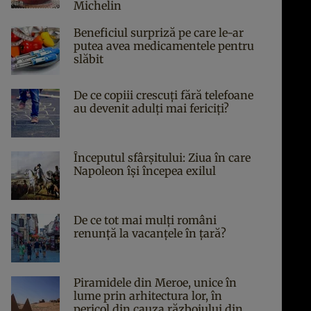
Michelin
Beneficiul surpriză pe care le-ar
putea avea medicamentele pentru
slăbit
De ce copiii crescuți fără telefoane
au devenit adulți mai fericiți?
Începutul sfârşitului: Ziua în care
Napoleon îşi începea exilul
De ce tot mai mulți români
renunță la vacanțele în țară?
Piramidele din Meroe, unice în
lume prin arhitectura lor, în
pericol din cauza războiului din