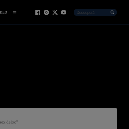
IDEO
sex deloc”