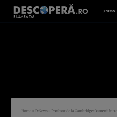
D:NEWS
Home
»
D:News
»
Profesor de la Cambridge: Oamenii întreţ