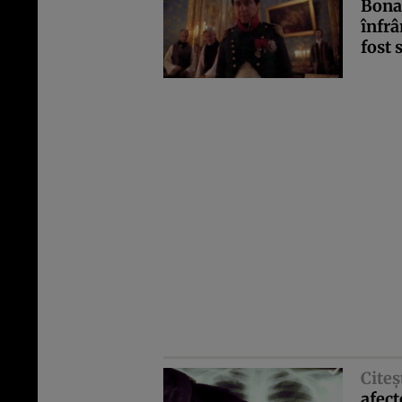
Bonap
înfrâ
fost
Citeş
afect