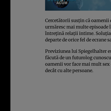
Cercetătorii susţin că oamenii 
urmăresc mai multe episoade în
întreţină relaţii intime. Soluţi
departe de orice fel de ecrane s
Previziunea lui Spiegelhalter 
făcută de un futurolog cunoscu
oamenii vor face mai mult sex c
decât cu alte persoane.