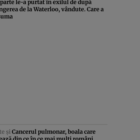
arte le-a purtat în exilul de după
ngerea de la Waterloo, vândute. Care a
 suma
te şi
Cancerul pulmonar, boala care
ează din ce în ce mai mulţi români.