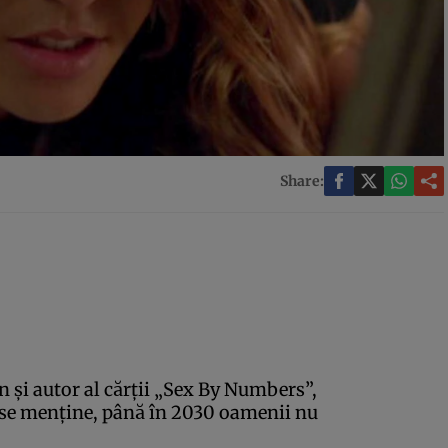
Share:
an şi autor al cărţii „Sex By Numbers”,
 se menţine, până în 2030 oamenii nu