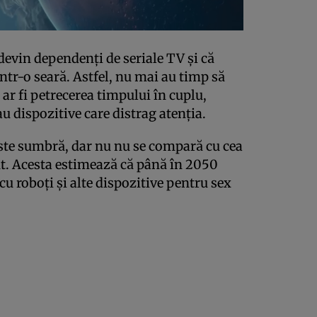
devin dependenţi de seriale TV şi că
tr-o seară. Astfel, nu mai au timp să
a ar fi petrecerea timpului în cuplu,
au dispozitive care distrag atenţia.
este sumbră, dar nu nu se compară cu cea
t. Acesta estimează că până în 2050
u roboţi şi alte dispozitive pentru sex