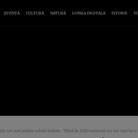
ȘTIINȚĂ
CULTURĂ
NATURĂ
LUMEA DIGITALĂ
ISTORIE
V
in tot mai puţine relaţii intime. ”Până în 2030 oamenii nu vor mai face 