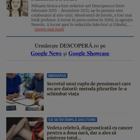
Mihaela Stoica a fost redactor-șef Descopera.ro între
februarie 2015 - decembrie 2021, iar în prezent este
colaborator al site-ului. Absolventă de Istorie, a fost mai
întâi profesor. A intrat în presa online în 2006, la agenţia
NewsIn. A lucrat apoi în redacţiile Adevărul şi Gândul, ...
citește mai mult
Urmărește DESCOPERĂ.ro pe
Google News
Google Showcase
și
MEDIAFAX
Secretul unui cuplu de pensionari care
nu are datorii: metoda plicurilor le-a
schimbat viața
CE SE ÎNTÂMPLĂ DOCTORE
Vedeta celebră, diagnosticată cu cancer
pentru a doua oară, dar a ales să
păstreze totul...