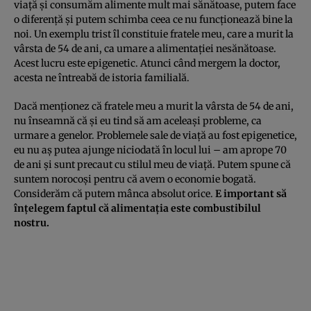
viaţă şi consumăm alimente mult mai sănătoase, putem face
o diferenţă şi putem schimba ceea ce nu funcţionează bine la
noi. Un exemplu trist îl constituie fratele meu, care a murit la
vârsta de 54 de ani, ca umare a alimentaţiei nesănătoase.
Acest lucru este epigenetic. Atunci când mergem la doctor,
acesta ne întreabă de istoria familială.
Dacă menţionez că fratele meu a murit la vârsta de 54 de ani,
nu înseamnă că şi eu tind să am aceleaşi probleme, ca
urmare a genelor. Problemele sale de viaţă au fost epigenetice,
eu nu aş putea ajunge niciodată în locul lui – am aprope 70
de ani şi sunt precaut cu stilul meu de viaţă. Putem spune că
suntem norocoşi pentru că avem o economie bogată.
Considerăm că putem mânca absolut orice.
E important să
înţelegem faptul că alimentaţia este combustibilul
nostru.