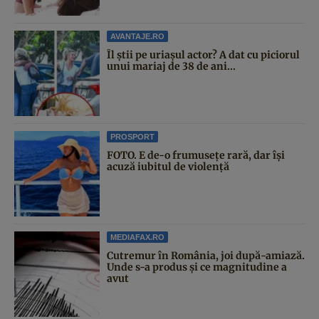
AVANTAJE.RO
Îl știi pe uriașul actor? A dat cu piciorul
unui mariaj de 38 de ani...
PROSPORT
FOTO. E de-o frumusețe rară, dar își
acuză iubitul de violență
MEDIAFAX.RO
Cutremur în România, joi după-amiază.
Unde s-a produs și ce magnitudine a
avut