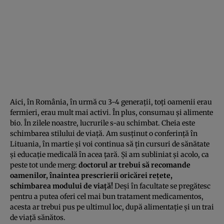
Aici, în România, în urmă cu 3-4 generaţii, toţi oamenii erau
fermieri, erau mult mai activi. În plus, consumau şi alimente
bio. În zilele noastre, lucrurile s-au schimbat. Cheia este
schimbarea stilului de viaţă. Am susţinut o conferinţă în
Lituania, în martie şi voi continua să ţin cursuri de sănătate
şi educaţie medicală în acea ţară. Şi am subliniat şi acolo, ca
peste tot unde merg:
doctorul ar trebui să recomande
oamenilor, înaintea prescrierii oricărei reţete,
schimbarea modului de viaţă!
Deşi în facultate se pregătesc
pentru a putea oferi cel mai bun tratament medicamentos,
acesta ar trebui pus pe ultimul loc, după alimentaţie şi un trai
de viaţă sănătos.