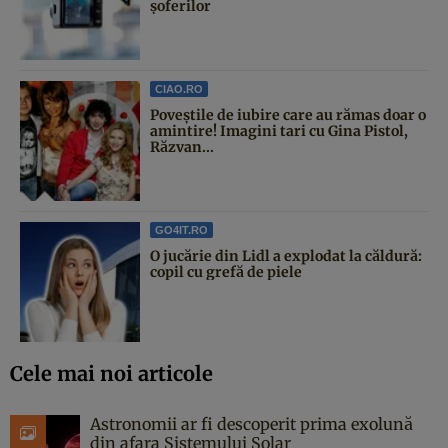
șoferilor
CIAO.RO
Poveştile de iubire care au rămas doar o
amintire! Imagini tari cu Gina Pistol,
Răzvan...
GO4IT.RO
O jucărie din Lidl a explodat la căldură:
copil cu grefă de piele
Cele mai noi articole
Astronomii ar fi descoperit prima exolună
din afara Sistemului Solar