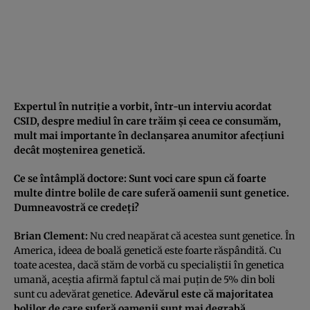
Expertul în nutriţie a vorbit, într-un interviu acordat
CSID
, despre mediul în care trăim şi ceea ce consumăm,
mult mai importante în declanşarea anumitor afecţiuni
decât moştenirea genetică.
Ce se întâmplă doctore: Sunt voci care spun că foarte
multe dintre bolile de care suferă oamenii sunt genetice.
Dumneavostră ce credeţi?
Brian Clement:
Nu cred neapărat că acestea sunt genetice. În
America, ideea de boală genetică este foarte răspândită. Cu
toate acestea, dacă stăm de vorbă cu specialiştii în genetica
umană, aceştia afirmă faptul că mai puţin de 5% din boli
sunt cu adevărat genetice.
Adevărul este că majoritatea
bolilor de care suferă oamenii sunt mai degrabă