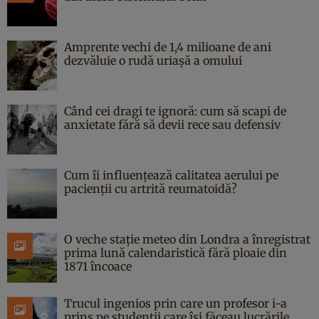
Amprente vechi de 1,4 milioane de ani
dezvăluie o rudă uriașă a omului
Când cei dragi te ignoră: cum să scapi de
anxietate fără să devii rece sau defensiv
Cum îi influențează calitatea aerului pe
pacienții cu artrită reumatoidă?
O veche stație meteo din Londra a înregistrat
prima lună calendaristică fără ploaie din
1871 încoace
Trucul ingenios prin care un profesor i-a
prins pe studenții care își făceau lucrările