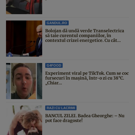
GANDUL.RO
Bolojan dă undă verde Transelectrica
să taie curentul companiilor, în
contextul crizei energetice. Cu cât...
G4FOOD
Experiment viral pe TikTok. Cum se coc
fursecuri în mașină, într-o zi cu 38°C.
„Chiar...
RAZI CU LACRIMI
BANCUL ZILEI. Badea Gheorghe: – Nu
pot face dragoste!