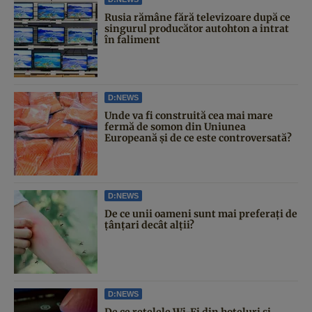
Rusia rămâne fără televizoare după ce
singurul producător autohton a intrat
în faliment
D:NEWS
Unde va fi construită cea mai mare
fermă de somon din Uniunea
Europeană și de ce este controversată?
D:NEWS
De ce unii oameni sunt mai preferați de
țânțari decât alții?
D:NEWS
De ce rețelele Wi-Fi din hoteluri și