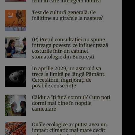
felul în care înțelegem iubirea
Test de cultură generală. Ce
înălțime au girafele la naștere?
(P) Prețul consultației nu spune
întreaga poveste: ce influențează
costurile într-un cabinet
stomatologic din București
În aprilie 2029, un asteroid va
trece la limită pe lângă Pământ.
Cercetătorii, îngrijorați de
posibile consecințe
Căldura îți fură somnul? Cum poți
dormi mai bine în nopțile
caniculare
Ouăle ecologice ar putea avea un
impact climatic mai mare decât