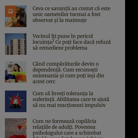
Ceva ce savanții au crezut că este
unic oamenilor tocmai a fost
observat și la maimuțe
Vecinul îți pune în pericol
locuința? Ce poți face dacă refuză
să remedieze problema
Când cumpărăturile devin o
dependență. Cum recunoști
oniomania și cum poți ieși din
acest cerc
Cum să înveți toleranța la
suferință. Abilitatea care te ajută
să nu mai reacționezi impulsiv
Cum ne formează copilăria
relațiile de adulți. Povestea
psihologului care a schimbat