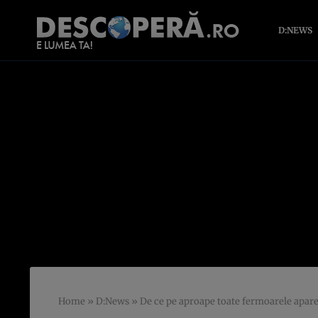
D:NEWS
Home
»
D:News
»
De ce pe aproape toate fermoarele apare