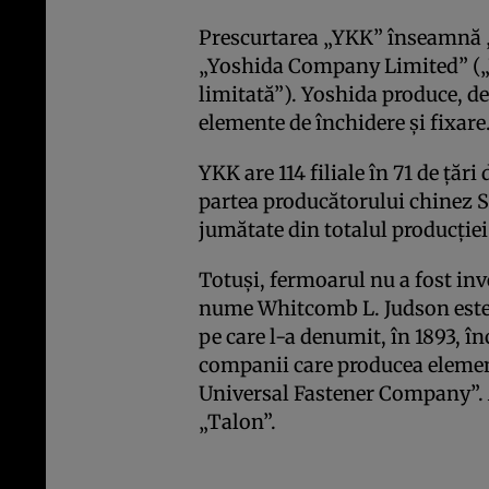
Prescurtarea „YKK” înseamnă 
„Yoshida Company Limited” („
limitată”). Yoshida produce, de
elemente de închidere şi fixare
YKK are 114 filiale în 71 de ţăr
partea producătorului chinez 
jumătate din totalul producţie
Totuşi, fermoarul nu a fost in
nume Whitcomb L. Judson este 
pe care l-a denumit, în 1893, în
companii care producea element
Universal Fastener Company”. 
„Talon”.