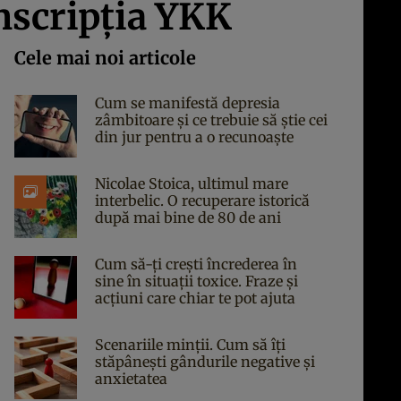
inscripţia YKK
Cele mai noi articole
Cum se manifestă depresia
zâmbitoare și ce trebuie să știe cei
din jur pentru a o recunoaște
Nicolae Stoica, ultimul mare
interbelic. O recuperare istorică
după mai bine de 80 de ani
Cum să-ți crești încrederea în
sine în situații toxice. Fraze și
acțiuni care chiar te pot ajuta
Scenariile minții. Cum să îți
stăpânești gândurile negative și
anxietatea