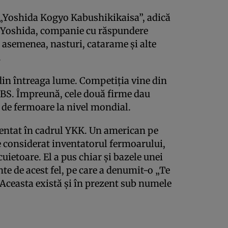
„Yoshida Kogyo Kabushikikaisa”, adică
Yoshida, companie cu răspundere
 asemenea, nasturi, catarame şi alte
.
i din întreaga lume. Competiţia vine din
SBS. Împreună, cele două firme dau
i de fermoare la nivel mondial.
ventat în cadrul YKK. Un american pe
considerat inventatorul fermoarului,
cuietoare. El a pus chiar şi bazele unei
e de acest fel, pe care a denumit-o „Te
Aceasta există şi în prezent sub numele