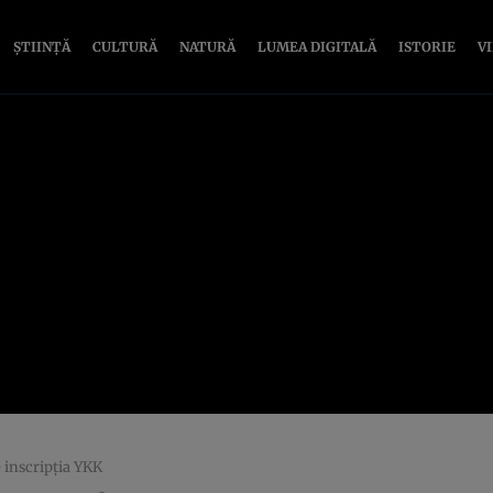
ȘTIINȚĂ
CULTURĂ
NATURĂ
LUMEA DIGITALĂ
ISTORIE
V
 inscripţia YKK