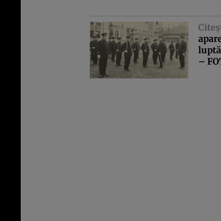
Citeş
apare
luptă
– FO