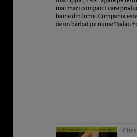
Inscripţia „YKK” apare pe ferm
mai mari companii care produc
haine din lume. Compania este 
de un bărbat pe nume Tadao Y
Citeş