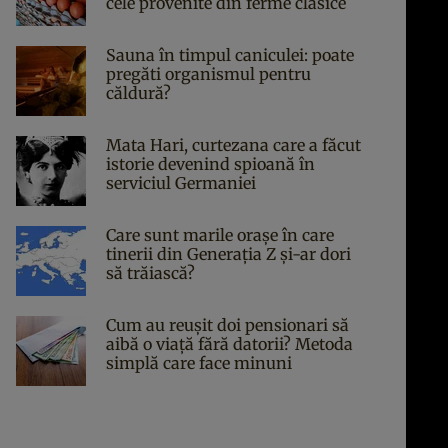
cele provenite din ferme clasice
Sauna în timpul caniculei: poate
pregăti organismul pentru
căldură?
Mata Hari, curtezana care a făcut
istorie devenind spioană în
serviciul Germaniei
Care sunt marile orașe în care
tinerii din Generația Z și-ar dori
să trăiască?
Cum au reușit doi pensionari să
aibă o viață fără datorii? Metoda
simplă care face minuni