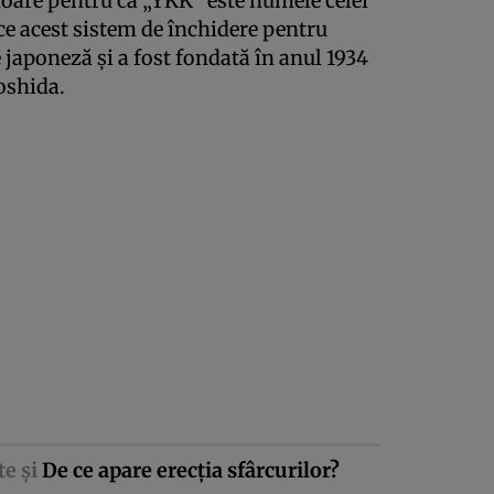
oare pentru că „YKK” este numele celei
e acest sistem de închidere pentru
japoneză şi a fost fondată în anul 1934
oshida.
te şi
De ce apare erecţia sfârcurilor?