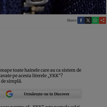
Share:
proape toate hainele care au ca sistem de
avate pe acesta literele „YKK”?
e de simplă.
Urmărește-ne in Discover