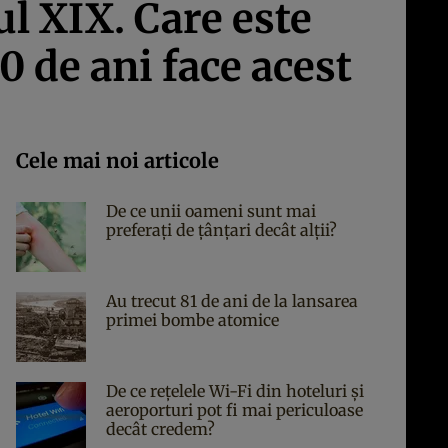
ul XIX. Care este
20 de ani face acest
Cele mai noi articole
De ce unii oameni sunt mai
preferați de țânțari decât alții?
Au trecut 81 de ani de la lansarea
primei bombe atomice
De ce rețelele Wi-Fi din hoteluri și
aeroporturi pot fi mai periculoase
decât credem?