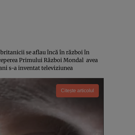
itanicii se aflau încă în război în
începerea Primului Război Mondal avea
 ani s-a inventat televiziunea
Citește articolul