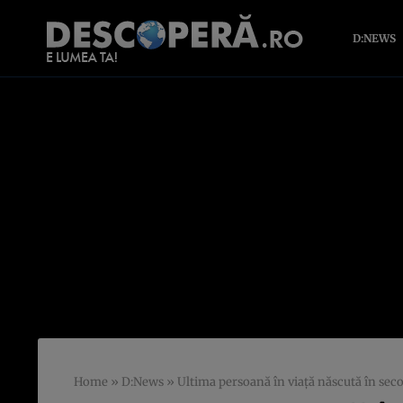
D:NEWS
Home
»
D:News
»
Ultima persoană în viaţă născută în secolu