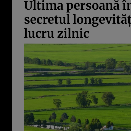
Ultima persoană în
secretul longevităţ
lucru zilnic