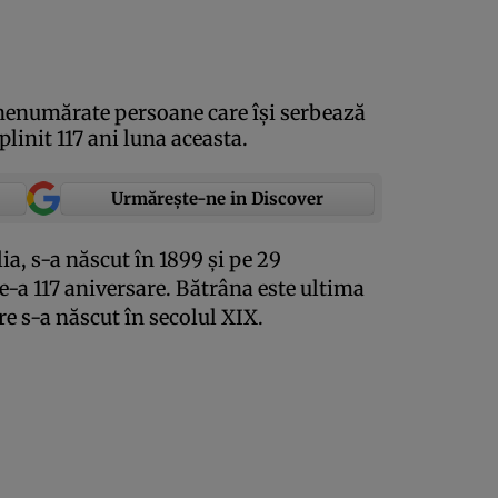
nenumărate persoane care îşi serbează
linit 117 ani luna aceasta.
Urmărește-ne in Discover
a, s-a născut în 1899 şi pe 29
e-a 117 aniversare. Bătrâna este ultima
re s-a născut în secolul XIX.