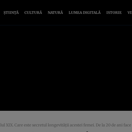
ȘTIINȚĂ
CULTURĂ
NATURĂ
LUMEA DIGITALĂ
ISTORIE
V
l XIX. Care este secretul longevităţii acestei femei. De la 20 de ani face 