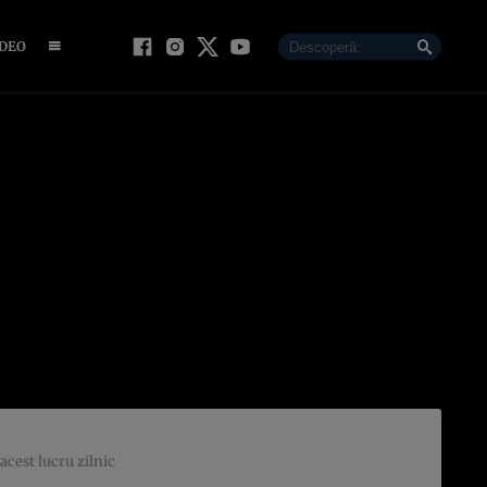
IDEO
acest lucru zilnic