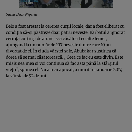
Sursa Buzz Nigeria
Belo a fost arestat la cererea curţii locale, dar a fost eliberat cu
condiţia să-şi păstreze doar patru neveste. Bărbatul a ignorat
cerinţa curţii şi de atunci s-a căsătorit cu alte femei,
ajungând la un număr de 107 neveste dintre care 10 au
divorţat de el. În ciuda vârstei sale, Abubakar susţinea că
dorea să se mai căsătorească. ,,Ceea ce fac eu este divin. Este
misiunea mea şi voi continua să fac asta până la sfârşitul
vieţii”, spunea el. Nu a mai apucat, a murit în ianuarie 2017,
la vârsta de 92 de ani.