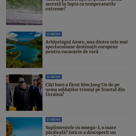
secretă în lupta cu temperaturile
extreme?
D:NEWS
Arhipelagul Azore, una dintre cele mai
spectaculoase destinații europene
pentru vacanțele de vară
D:NEWS
Câți bani a făcut Kim Jong Un de pe
urma soldaților trimiși pe frontul din
Ucraina?
D:NEWS
Suplimentele cu omega-3, o mare
păcăleală? Iată ce a descoperit un