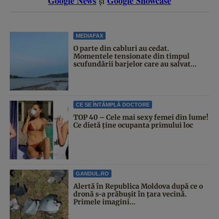
Google News
Google Showcase
și
MEDIAFAX
O parte din cabluri au cedat.
Momentele tensionate din timpul
scufundării barjelor care au salvat...
CE SE ÎNTÂMPLĂ DOCTORE
TOP 40 – Cele mai sexy femei din lume!
Ce dietă ține ocupanta primului loc
GANDUL.RO
Alertă în Republica Moldova după ce o
dronă s-a prăbușit în țara vecină.
Primele imagini...