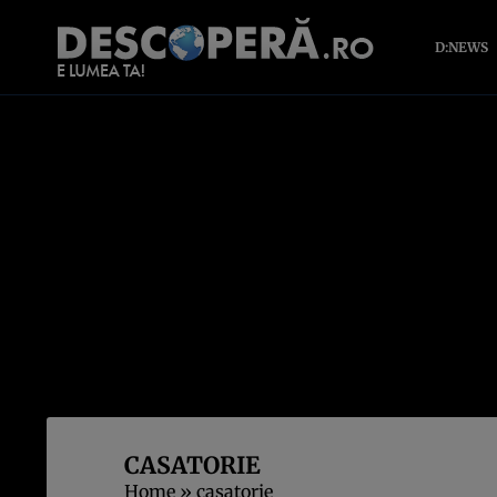
D:NEWS
CASATORIE
Home
»
casatorie