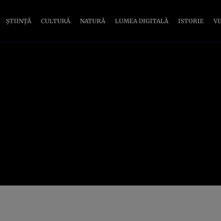
ȘTIINȚĂ
CULTURĂ
NATURĂ
LUMEA DIGITALĂ
ISTORIE
V