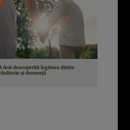
A fost descoperită legătura dintre
căsătorie și demență