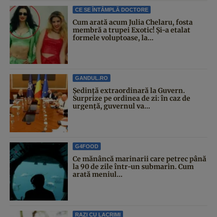
CE SE ÎNTÂMPLĂ DOCTORE
Cum arată acum Julia Chelaru, fosta
membră a trupei Exotic! Și-a etalat
formele voluptoase, la...
GANDUL.RO
Şedinţă extraordinară la Guvern.
Surprize pe ordinea de zi: în caz de
urgență, guvernul va...
G4FOOD
Ce mănâncă marinarii care petrec până
la 90 de zile într-un submarin. Cum
arată meniul...
RAZI CU LACRIMI