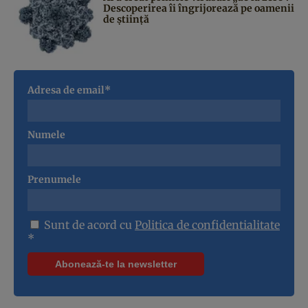
Descoperirea îi îngrijorează pe oamenii
de știință
Adresa de email*
Numele
Prenumele
Sunt de acord cu
Politica de confidentialitate
*