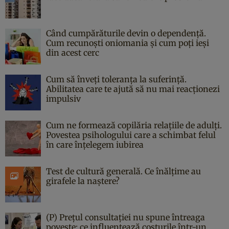
Când cumpărăturile devin o dependență.
Cum recunoști oniomania și cum poți ieși
din acest cerc
Cum să înveți toleranța la suferință.
Abilitatea care te ajută să nu mai reacționezi
impulsiv
Cum ne formează copilăria relațiile de adulți.
Povestea psihologului care a schimbat felul
în care înțelegem iubirea
Test de cultură generală. Ce înălțime au
girafele la naștere?
(P) Prețul consultației nu spune întreaga
poveste: ce influențează costurile într-un