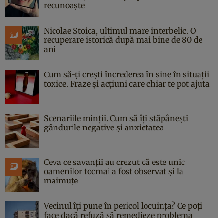
recunoaște
Nicolae Stoica, ultimul mare interbelic. O
recuperare istorică după mai bine de 80 de
ani
Cum să-ți crești încrederea în sine în situații
toxice. Fraze și acțiuni care chiar te pot ajuta
Scenariile minții. Cum să îți stăpânești
gândurile negative și anxietatea
Ceva ce savanții au crezut că este unic
oamenilor tocmai a fost observat și la
maimuțe
Vecinul îți pune în pericol locuința? Ce poți
face dacă refuză să remedieze problema