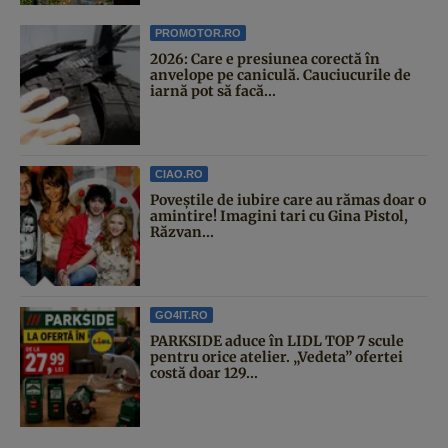
PROMOTOR.RO
2026: Care e presiunea corectă în
anvelope pe caniculă. Cauciucurile de
iarnă pot să facă...
CIAO.RO
Poveştile de iubire care au rămas doar o
amintire! Imagini tari cu Gina Pistol,
Răzvan...
GO4IT.RO
PARKSIDE aduce în LIDL TOP 7 scule
pentru orice atelier. „Vedeta” ofertei
costă doar 129...