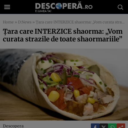
Home
»
D:News
»
Ţara care INTERZICE shaorma: „Vom curata strazile de toate shaormariile”
Ţara care INTERZICE shaorma: „Vom
curata strazile de toate shaormariile”
Descopera