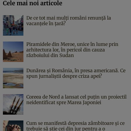
Cele mai noi articole
De ce tot mai mulți români renunță la
vacanțele în țară?
Piramidele din Meroe, unice în lume prin
arhitectura lor, în pericol din cauza
războiului din Sudan
Dunărea și România, în presa americană. Ce
spun jurnaliștii despre criza apei?
Coreea de Nord a lansat cel puțin un proiectil
neidentificat spre Marea Japoniei
Cum se manifestă depresia zâmbitoare și ce
trebuie să știe cei din jur pentru a o