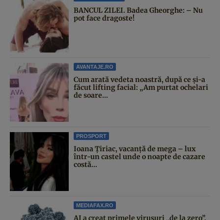
BANCUL ZILEI. Badea Gheorghe: – Nu
pot face dragoste!
AVANTAJE.RO
Cum arată vedeta noastră, după ce și-a
făcut lifting facial: „Am purtat ochelari
de soare...
PROSPORT
Ioana Țiriac, vacanță de mega – lux
într-un castel unde o noapte de cazare
costă...
MEDIAFAX.RO
AI a creat primele virusuri „de la zero”.