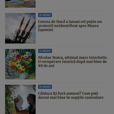
D:NEWS
Coreea de Nord a lansat cel puțin un
proiectil neidentificat spre Marea
Japoniei
D:NEWS
Nicolae Stoica, ultimul mare interbelic.
O recuperare istorică după mai bine de
80 de ani
D:NEWS
Căldura îți fură somnul? Cum poți
dormi mai bine în nopțile caniculare