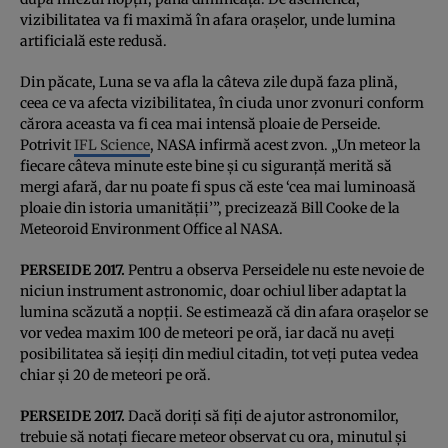
vizibilitatea va fi maximă în afara oraşelor, unde lumina
artificială este redusă.
Din păcate, Luna se va afla la câteva zile după faza plină,
ceea ce va afecta vizibilitatea, în ciuda unor zvonuri conform
cărora aceasta va fi cea mai intensă ploaie de Perseide.
Potrivit
IFL Science
, NASA infirmă acest zvon. „Un meteor la
fiecare câteva minute este bine şi cu siguranţă merită să
mergi afară, dar nu poate fi spus că este ‘cea mai luminoasă
ploaie din istoria umanităţii’”, precizează Bill Cooke de la
Meteoroid Environment Office al NASA.
PERSEIDE 2017.
Pentru a observa Perseidele nu este nevoie de
niciun instrument astronomic, doar ochiul liber adaptat la
lumina scăzută a nopţii. Se estimează că din afara oraşelor se
vor vedea maxim 100 de meteori pe oră, iar dacă nu aveţi
posibilitatea să ieşiţi din mediul citadin, tot veţi putea vedea
chiar şi 20 de meteori pe oră.
PERSEIDE 2017.
Dacă doriţi să fiţi de ajutor astronomilor,
trebuie să notaţi fiecare meteor observat cu ora, minutul şi