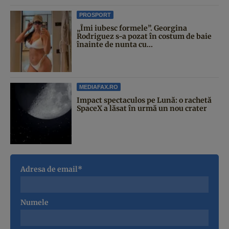
PROSPORT
„Îmi iubesc formele”. Georgina
Rodriguez s-a pozat în costum de baie
înainte de nunta cu...
MEDIAFAX.RO
Impact spectaculos pe Lună: o rachetă
SpaceX a lăsat în urmă un nou crater
Adresa de email*
Numele