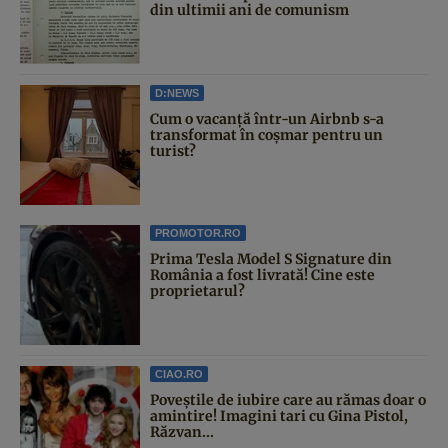
din ultimii ani de comunism
D:NEWS
Cum o vacanță într-un Airbnb s-a
transformat în coșmar pentru un
turist?
PROMOTOR.RO
Prima Tesla Model S Signature din
România a fost livrată! Cine este
proprietarul?
CIAO.RO
Poveştile de iubire care au rămas doar o
amintire! Imagini tari cu Gina Pistol,
Răzvan...