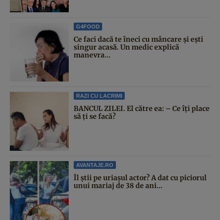
G4FOOD
Ce faci dacă te îneci cu mâncare și ești
singur acasă. Un medic explică
manevra...
RAZI CU LACRIMI
BANCUL ZILEI. El către ea: – Ce îți place
să ți se facă?
AVANTAJE.RO
Îl știi pe uriașul actor? A dat cu piciorul
unui mariaj de 38 de ani...