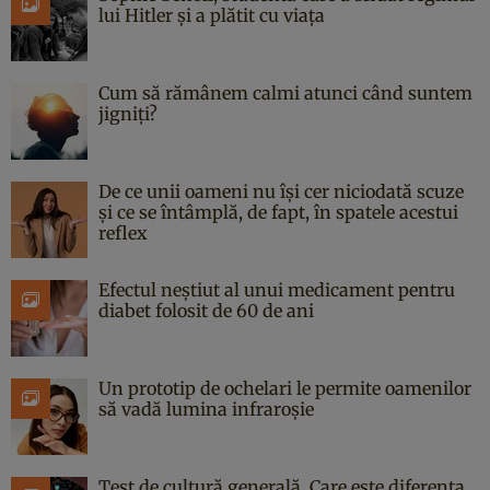
lui Hitler și a plătit cu viața
Cum să rămânem calmi atunci când suntem
jigniți?
De ce unii oameni nu își cer niciodată scuze
și ce se întâmplă, de fapt, în spatele acestui
reflex
Efectul neștiut al unui medicament pentru
diabet folosit de 60 de ani
Un prototip de ochelari le permite oamenilor
să vadă lumina infraroșie
Test de cultură generală. Care este diferența