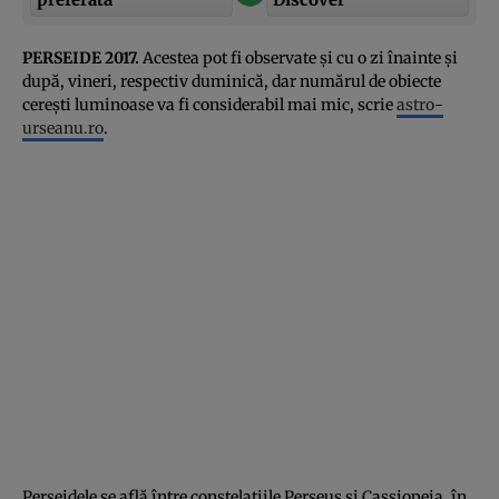
PERSEIDE 2017.
Acestea pot fi observate şi cu o zi înainte şi
după, vineri, respectiv duminică, dar numărul de obiecte
cereşti luminoase va fi considerabil mai mic, scrie
astro-
urseanu.ro
.
Perseidele se află între constelaţiile Perseus şi Cassiopeia, în