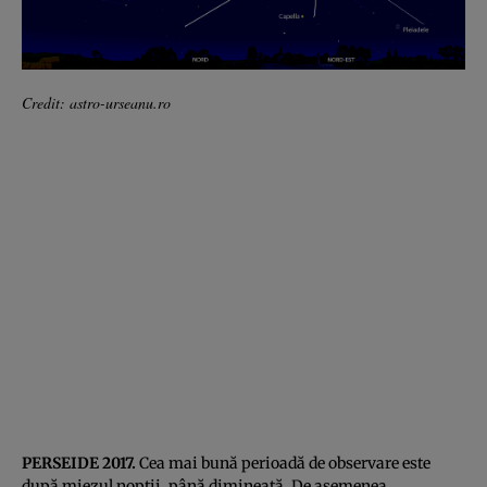
Credit: astro-urseanu.ro
PERSEIDE 2017.
Cea mai bună perioadă de observare este
după miezul nopţii, până dimineaţă. De asemenea,