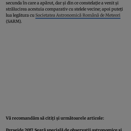
secunda în care a apărut, dar şi din ce constelaţie a venit şi
strălucirea acestuia comparativ cu stelele vecine; apoi puteţi
lua legătura cu
Societatea Astronomică Română de Meteori
(SARM).
Vă recomandăm să citiţi şi următoarele articole:
Perseide 2017. Seară specială de observaţii astronomice şi