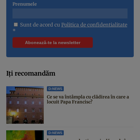
Prenumele
Sunt de acord cu
Politica de confidentialitate
*
Iți recomandăm
D:NEWS
Ce se va întâmpla cu clădirea în care a
locuit Papa Francisc?
D:NEWS