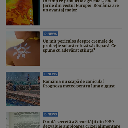
În timp ce producția agricolă scade în
țările din vestul Europei, România are
un avantaj major
D:NEWS
Un mit periculos despre cremele de
protecție solară refuză să dispară. Ce
spune cu adevărat știința?
D:NEWS
România nu scapă de caniculă!
Prognoza meteo pentru luna august
D:NEWS
O notă secretă a Securității din 1989
dezvăluie amploarea crizei alimentare