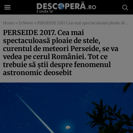
Home
»
D:News
»
PERSEIDE 2017. Cea mai spectaculoasă ploaie de stele, curentul de meteori Perseide, se va vedea pe cerul României. Tot ce trebuie să ştii despre fenomenul astronomic deosebit
PERSEIDE 2017. Cea mai
spectaculoasă ploaie de stele,
curentul de meteori Perseide, se va
vedea pe cerul României. Tot ce
trebuie să ştii despre fenomenul
astronomic deosebit