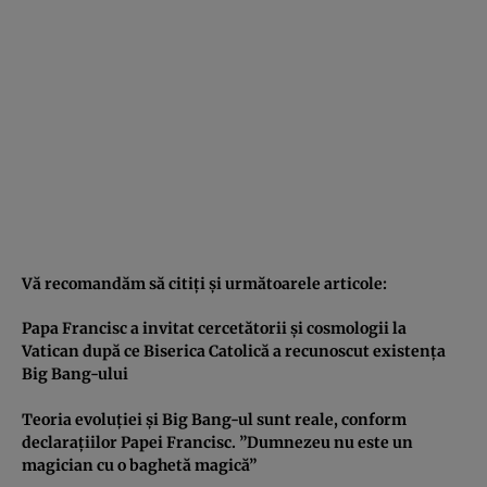
Vă recomandăm să citiţi şi următoarele articole:
Papa Francisc a invitat cercetătorii şi cosmologii la
Vatican după ce Biserica Catolică a recunoscut existenţa
Big Bang-ului
Teoria evoluţiei şi Big Bang-ul sunt reale, conform
declaraţiilor Papei Francisc. ”Dumnezeu nu este un
magician cu o baghetă magică”