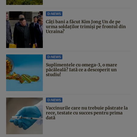
D:NEWS
Câți bani a făcut Kim Jong Un de pe
urma soldaților trimiși pe frontul din
Ucraina?
D:NEWS
Suplimentele cu omega-3, o mare
păcăleală? Iată ce a descoperit un
studiu!
D:NEWS
Vaccinurile care nu trebuie păstrate la
rece, testate cu succes pentru prima
dată