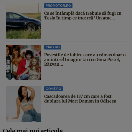
PROMOTOR.RO
Ce se întâmplă dacă trebuie să fugi cu
Tesla în timp ce încarcă? Un atac...
CIAO.RO
Poveştile de iubire care au rămas doar o
amintire! Imagini tari cu Gina Pistol,
Răzvan...
GO4IT.RO
Cascadoarea de 137 cm care a fost
dublura lui Matt Damon în Odiseea
Cele mai noi articole