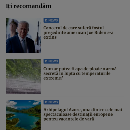
Iți recomandăm
D:NEWS
Cancerul de care suferă fostul
președinte american Joe Biden s-a
extins
D:NEWS
Cum ar putea fi apa de ploaie o armă
secretă în lupta cu temperaturile
extreme?
D:NEWS
Arhipelagul Azore, una dintre cele mai
spectaculoase destinații europene
pentru vacanțele de vară