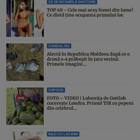
CE SE ÎNTÂMPLĂ DOCTORE
TOP 40 – Cele mai sexy femei din lume!
Ce dietă ține ocupanta primului loc
GANDUL.RO
Alertă în Republica Moldova după ce o
dronă s-a prăbușit în țara vecină.
Primele imagini...
G4FOOD
FOTO – VIDEO | Lubenița de Gottlob
cucerește Londra. Primul TIR cu pepeni
din celebrul...
RAZI CU LACRIMI