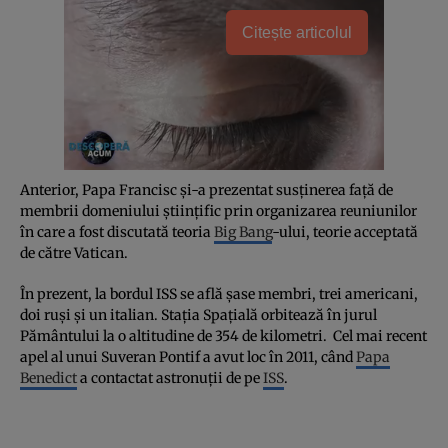
Citește articolul
Anterior, Papa Francisc şi-a prezentat susţinerea faţă de
membrii domeniului ştiinţific prin organizarea reuniunilor
în care a fost discutată teoria
Big Bang
-ului, teorie acceptată
de către Vatican.
În prezent, la bordul ISS se află şase membri, trei americani,
doi ruşi şi un italian. Staţia Spaţială orbitează în jurul
Pământului la o altitudine de 354 de kilometri. Cel mai recent
apel al unui Suveran Pontif a avut loc în 2011, când
Papa
Benedict
a contactat astronuţii de pe
ISS
.