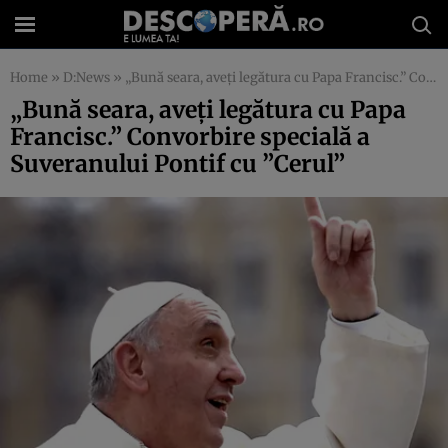
Home
»
D:News
»
„Bună seara, aveţi legătura cu Papa Francisc.” Convorbire specială a Suveranului Pontif cu ”Cerul”
„Bună seara, aveţi legătura cu Papa
Francisc.” Convorbire specială a
Suveranului Pontif cu ”Cerul”