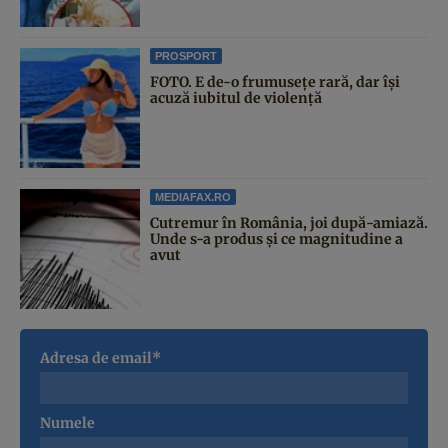
PROSPORT
FOTO. E de-o frumusețe rară, dar își
acuză iubitul de violență
MEDIAFAX.RO
Cutremur în România, joi după-amiază.
Unde s-a produs și ce magnitudine a
avut
Adresa de email*
Numele