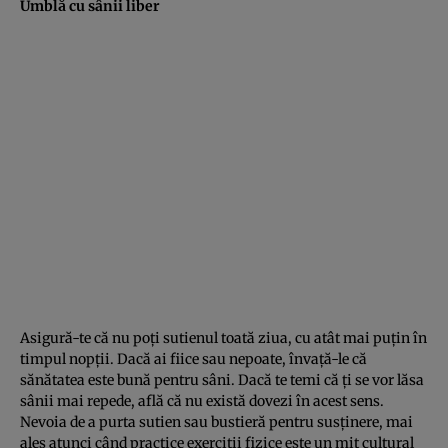
Umblă cu sânii liber
Asigură-te că nu poţi sutienul toată ziua, cu atât mai puţin în
timpul nopţii. Dacă ai fiice sau nepoate, învaţă-le că
sănătatea este bună pentru sâni. Dacă te temi că ţi se vor lăsa
sânii mai repede, află că nu există dovezi în acest sens.
Nevoia de a purta sutien sau bustieră pentru susţinere, mai
ales atunci când practice exerciţii fizice este un mit cultural