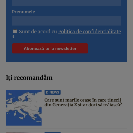
Prenumele
Sunt de acord cu
Politica de confidentialitate
*
Iți recomandăm
D:NEWS
Care sunt marile orașe în care tinerii
din Generația Z și-ar dori să trăiască?