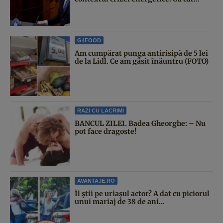
G4FOOD
Am cumpărat punga antirisipă de 5 lei
de la Lidl. Ce am găsit înăuntru (FOTO)
RAZI CU LACRIMI
BANCUL ZILEI. Badea Gheorghe: – Nu
pot face dragoste!
AVANTAJE.RO
Îl știi pe uriașul actor? A dat cu piciorul
unui mariaj de 38 de ani...