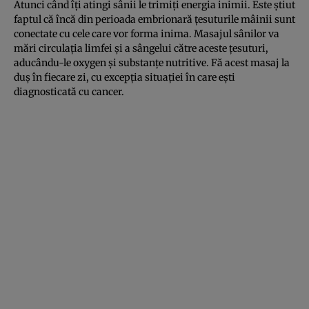
Atunci când îţi atingi sânii le trimiţi energia inimii. Este ştiut
faptul că încă din perioada embrionară ţesuturile mâinii sunt
conectate cu cele care vor forma inima. Masajul sânilor va
mări circulaţia limfei şi a sângelui către aceste ţesuturi,
aducându-le oxygen şi substanţe nutritive. Fă acest masaj la
duş în fiecare zi, cu excepţia situaţiei în care eşti
diagnosticată cu cancer.