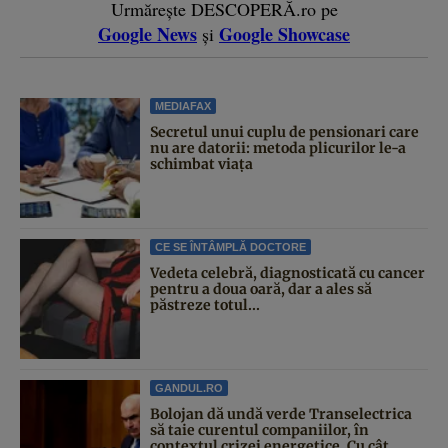
Urmărește DESCOPERĂ.ro pe
Google News
Google Showcase
și
MEDIAFAX
Secretul unui cuplu de pensionari care
nu are datorii: metoda plicurilor le-a
schimbat viața
CE SE ÎNTÂMPLĂ DOCTORE
Vedeta celebră, diagnosticată cu cancer
pentru a doua oară, dar a ales să
păstreze totul...
GANDUL.RO
Bolojan dă undă verde Transelectrica
să taie curentul companiilor, în
contextul crizei energetice. Cu cât...