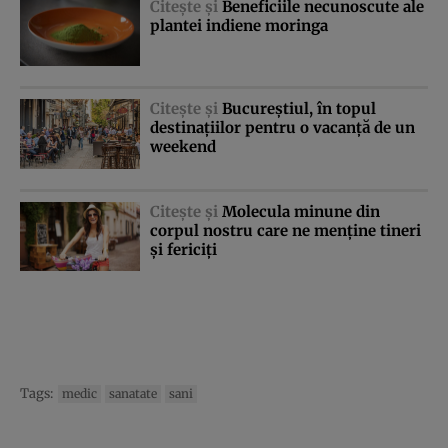
Citeşte şi
Beneficiile necunoscute ale
plantei indiene moringa
Citeşte şi
Bucureştiul, în topul
destinaţiilor pentru o vacanţă de un
weekend
Citeşte şi
Molecula minune din
corpul nostru care ne menţine tineri
şi fericiţi
Tags:
medic
sanatate
sani