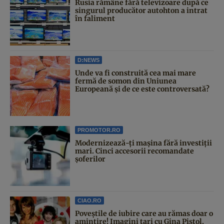
Rusia rămâne fără televizoare după ce
singurul producător autohton a intrat
în faliment
D:NEWS
Unde va fi construită cea mai mare
fermă de somon din Uniunea
Europeană și de ce este controversată?
PROMOTOR.RO
Modernizează-ți mașina fără investiții
mari. Cinci accesorii recomandate
șoferilor
CIAO.RO
Poveştile de iubire care au rămas doar o
amintire! Imagini tari cu Gina Pistol,