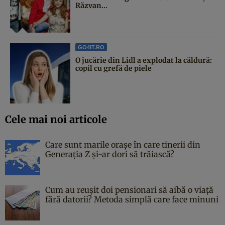
Răzvan...
GO4IT.RO
O jucărie din Lidl a explodat la căldură:
copil cu grefă de piele
Cele mai noi articole
Care sunt marile orașe în care tinerii din
Generația Z și-ar dori să trăiască?
Cum au reușit doi pensionari să aibă o viață
fără datorii? Metoda simplă care face minuni