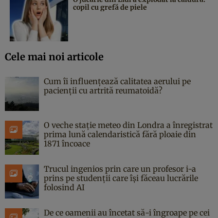
copil cu grefă de piele
Cele mai noi articole
Cum îi influențează calitatea aerului pe
pacienții cu artrită reumatoidă?
O veche stație meteo din Londra a înregistrat
prima lună calendaristică fără ploaie din
1871 încoace
Trucul ingenios prin care un profesor i-a
prins pe studenții care își făceau lucrările
folosind AI
De ce oamenii au încetat să-i îngroape pe cei