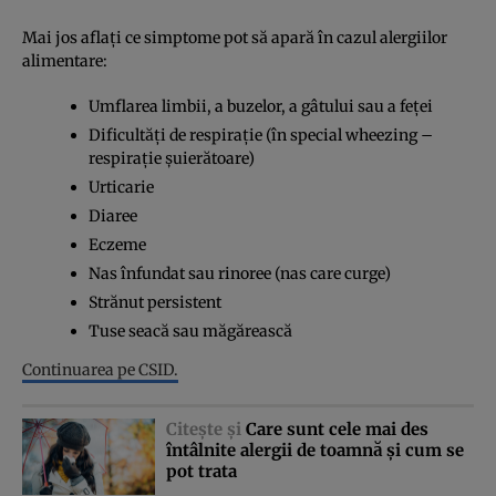
Mai jos aflaţi ce simptome pot să apară în cazul alergiilor
alimentare:
Umflarea limbii, a buzelor, a gâtului sau a feţei
Dificultăţi de respiraţie (în special wheezing –
respiraţie şuierătoare)
Urticarie
Diaree
Eczeme
Nas înfundat sau rinoree (nas care curge)
Strănut persistent
Tuse seacă sau măgărească
Continuarea pe CSID.
Citeşte şi
Care sunt cele mai des
întâlnite alergii de toamnă şi cum se
pot trata