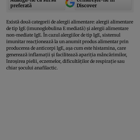
preferată
Discover
Există două categorii de alergii alimentare: alergii alimentare
de tip IgE (imunoglobulina E mediată) şi alergii alimentare
non-mediate IgE. În cazul alergiilor de tip IgE, sistemul
imunitar reacţionează la un anumit produs alimentar prin
producerea de anticorpi IgE, aşa cum este histamina, care
generează inflamaţii şi facilitează apariţia mâncărimilor,
înroşirea pielii, eczemelor, dificultăţilor de respiraţie sau
chiar şocului anafilactic.