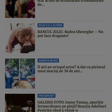
stat 10 ani în străinătate o comunitate
de...
RAZI CU LACRIMI
BANCUL ZILEI. Badea Gheorghe: – Nu
pot face dragoste!
AVANTAJE.RO
Îl știi pe uriașul actor? A dat cu piciorul
unui mariaj de 38 de ani...
PROSPORT
GALERIE FOTO. Ioana Tamaş, apariție
fermecătoare pe plajă! Reacția Adelinei
Pestrițu când a văzut-o