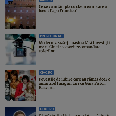
Ce se va întâmpla cu clădirea în care a
locuit Papa Francisc?
PROMOTOR.RO
Modernizează-ți mașina fără investiții
mari. Cinci accesorii recomandate
șoferilor
CIAO.RO
Poveştile de iubire care au rămas doar o
amintire! Imagini tari cu Gina Pistol,
Răzvan...
GO4IT.RO
O jucărie din Lidl a explodat la căldură: