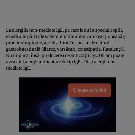
La alergiile non-mediate IgE, pe care le au în special copiii,
există alte părţi ale sistemului imunitar care reacţionează şi
produc simptome, acestea fiind în special de natură
gastrointestinală (diaree, vărsături, constipaţie, flatulenţă).
Nu implică, însă, producerea de anticorpi IgE. Un om poate
avea atât alergii alimentare de tip IgE, cât şi alergii non-
mediate IgE.
Citește articolul