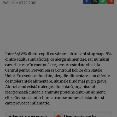
Publicat: 07.12.2018
Între 6 şi 8% dintre copiii cu vârste sub trei ani şi aproape 5%
dintre adulţi sunt afectaţi de alergii alimentare, iar numărul
cazurilor este în continuă creştere. Aceste date vin de la
Centrul pentru Prevenirea şi Controlul Bolilor din Statele
Unite. Frecvent confundate, alergiile alimentare sunt diferite
de intoleranţele alimentare, ultimele fiind mai puţin grave.
Atunci când există o alergie alimentară, organismul
reacţionează ciudat la anumite proteine dintr-un aliment,
eliberând substanţe chimice care se numesc histamine şi
care provoacă inflamaţie.
Adaugă-ne ca sursă
Urmărește-ne in