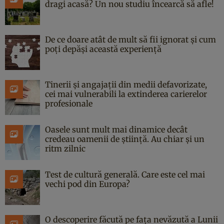
dragi acasă? Un nou studiu încearcă să afle!
De ce doare atât de mult să fii ignorat și cum
poți depăși această experiență
Tinerii și angajații din medii defavorizate,
cei mai vulnerabili la extinderea carierelor
profesionale
Oasele sunt mult mai dinamice decât
credeau oamenii de știință. Au chiar și un
ritm zilnic
Test de cultură generală. Care este cel mai
vechi pod din Europa?
O descoperire făcută pe fața nevăzută a Lunii