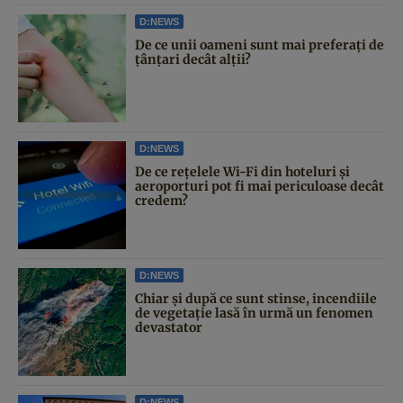
D:NEWS
De ce unii oameni sunt mai preferați de
țânțari decât alții?
D:NEWS
De ce rețelele Wi-Fi din hoteluri și
aeroporturi pot fi mai periculoase decât
credem?
D:NEWS
Chiar și după ce sunt stinse, incendiile
de vegetație lasă în urmă un fenomen
devastator
D:NEWS