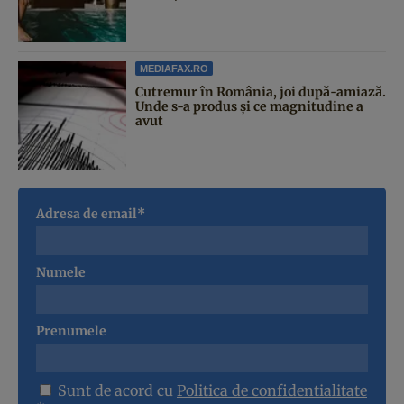
MEDIAFAX.RO
Cutremur în România, joi după-amiază.
Unde s-a produs și ce magnitudine a
avut
Adresa de email*
Numele
Prenumele
Sunt de acord cu
Politica de confidentialitate