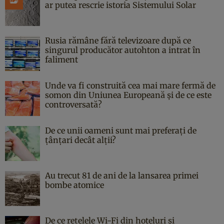
ar putea rescrie istoria Sistemului Solar
Rusia rămâne fără televizoare după ce
singurul producător autohton a intrat în
faliment
Unde va fi construită cea mai mare fermă de
somon din Uniunea Europeană și de ce este
controversată?
De ce unii oameni sunt mai preferați de
țânțari decât alții?
Au trecut 81 de ani de la lansarea primei
bombe atomice
De ce rețelele Wi-Fi din hoteluri și