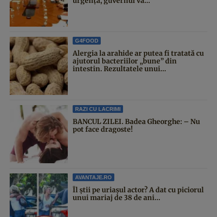
urgență, guvernul va...
G4FOOD
Alergia la arahide ar putea fi tratată cu
ajutorul bacteriilor „bune” din
intestin. Rezultatele unui...
RAZI CU LACRIMI
BANCUL ZILEI. Badea Gheorghe: – Nu
pot face dragoste!
AVANTAJE.RO
Îl știi pe uriașul actor? A dat cu piciorul
unui mariaj de 38 de ani...