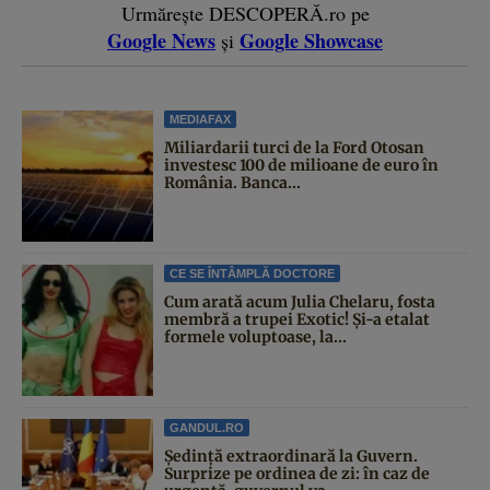
Urmărește DESCOPERĂ.ro pe
Google News
Google Showcase
și
MEDIAFAX
Miliardarii turci de la Ford Otosan
investesc 100 de milioane de euro în
România. Banca...
CE SE ÎNTÂMPLĂ DOCTORE
Cum arată acum Julia Chelaru, fosta
membră a trupei Exotic! Și-a etalat
formele voluptoase, la...
GANDUL.RO
Şedinţă extraordinară la Guvern.
Surprize pe ordinea de zi: în caz de