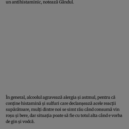
un antihistaminic, notează Gândul.
În general, alcoolul agravează alergia şi astmul, pentru că
conţine histamină şi sulfuri care declanşează acele reacţii
supărătoare, mulţi dintre noi se simt rău când consumă vin
roşu şi bere, dar situaţia poate să fie cu totul alta când e vorba
de gin şi vodcă.