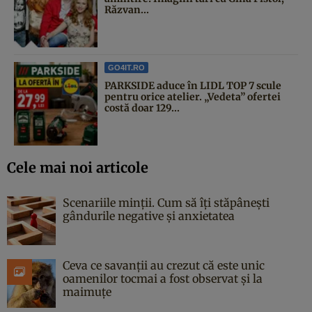
Răzvan...
GO4IT.RO
PARKSIDE aduce în LIDL TOP 7 scule
pentru orice atelier. „Vedeta” ofertei
costă doar 129...
Cele mai noi articole
Scenariile minții. Cum să îți stăpânești
gândurile negative și anxietatea
Ceva ce savanții au crezut că este unic
oamenilor tocmai a fost observat și la
maimuțe