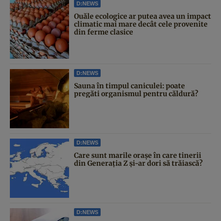
D:NEWS
Ouăle ecologice ar putea avea un impact
climatic mai mare decât cele provenite
din ferme clasice
D:NEWS
Sauna în timpul caniculei: poate
pregăti organismul pentru căldură?
D:NEWS
Care sunt marile orașe în care tinerii
din Generația Z și-ar dori să trăiască?
D:NEWS