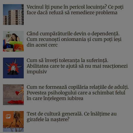
Vecinul îți pune în pericol locuința? Ce poți
face dacă refuză să remedieze problema
Când cumpărăturile devin o dependență.
Cum recunoști oniomania și cum poți ieși
din acest cerc
Cum să înveți toleranța la suferință.
Abilitatea care te ajută să nu mai reacționezi
impulsiv
Cum ne formează copilăria relațiile de adulți.
Povestea psihologului care a schimbat felul
în care înțelegem iubirea
Test de cultură generală. Ce înălțime au
girafele la naștere?