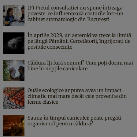
(P) Prețul consultației nu spune întreaga
poveste: ce influențează costurile într-un
cabinet stomatologic din București
În aprilie 2029, un asteroid va trece la limită
pe lângă Pământ. Cercetătorii, îngrijorați de
posibile consecințe
Căldura îți fură somnul? Cum poți dormi mai
bine în nopțile caniculare
Ouăle ecologice ar putea avea un impact
climatic mai mare decât cele provenite din
ferme clasice
Sauna în timpul caniculei: poate pregăti
organismul pentru căldură?