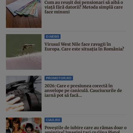
Cum au reușit doi pensionari să aibă o
viață fără datorii? Metoda simplă care
face minuni
D:NEWS
Virusul West Nile face ravagii în
Europa. Care este situația în România?
PROMOTOR.RO
2026: Care e presiunea corectă în
anvelope pe caniculă. Cauciucurile de
iarnă pot să facă...
CIAO.RO
Poveştile de iubire care au rămas doar o
amintire! Imagini tari cu Gina Pistol,