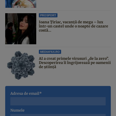
PROSPORT
Ioana Țiriac, vacanță de mega – lux
într-un castel unde o noapte de cazare
costă...
MEDIAFAX.RO
AI a creat primele virusuri „de la zero”.
Descoperirea îi îngrijorează pe oamenii
de știință
Adresa de email*
Numele