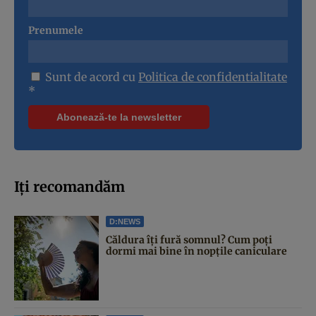
Prenumele
Sunt de acord cu
Politica de confidentialitate
*
Iți recomandăm
D:NEWS
Căldura îți fură somnul? Cum poți
dormi mai bine în nopțile caniculare