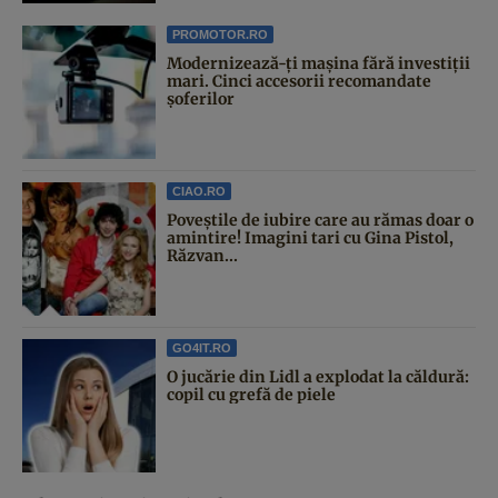
PROMOTOR.RO
Modernizează-ți mașina fără investiții
mari. Cinci accesorii recomandate
șoferilor
CIAO.RO
Poveştile de iubire care au rămas doar o
amintire! Imagini tari cu Gina Pistol,
Răzvan...
GO4IT.RO
O jucărie din Lidl a explodat la căldură:
copil cu grefă de piele