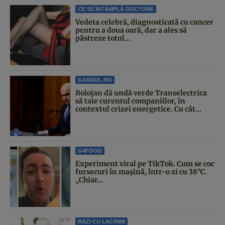
CE SE ÎNTÂMPLĂ DOCTORE
Vedeta celebră, diagnosticată cu cancer
pentru a doua oară, dar a ales să
păstreze totul...
GANDUL.RO
Bolojan dă undă verde Transelectrica
să taie curentul companiilor, în
contextul crizei energetice. Cu cât...
G4FOOD
Experiment viral pe TikTok. Cum se coc
fursecuri în mașină, într-o zi cu 38°C.
„Chiar...
RAZI CU LACRIMI