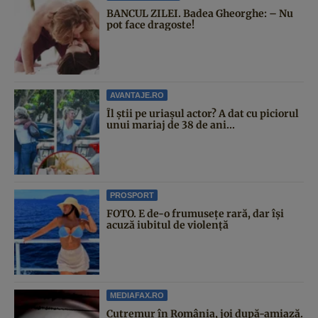
BANCUL ZILEI. Badea Gheorghe: – Nu
pot face dragoste!
AVANTAJE.RO
Îl știi pe uriașul actor? A dat cu piciorul
unui mariaj de 38 de ani...
PROSPORT
FOTO. E de-o frumusețe rară, dar își
acuză iubitul de violență
MEDIAFAX.RO
Cutremur în România, joi după-amiază.