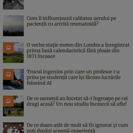
Cum îi influențează calitatea aerului pe
pacienții cu artrită reumatoidă?
O veche stație meteo din Londra a înregistrat
prima lună calendaristică fără ploaie din
1871 încoace
Trucul ingenios prin care un profesor i-a
prins pe studenții care își făceau lucrările
folosind AI
De ce oamenii au încetat să-i îngroape pe cei
dragi acasă? Un nou studiu încearcă să afle!
De ce doare atât de mult să fii ignorat și cum
poți depăși această experiență