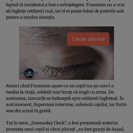
faptul că incidentul a fost o neînţelegere. Firestorm nu a vrut
să îngheţe cetăţenii ruşi, iar el se poate folosi de puterile sale
pentru a rezolva situaţia.
Citește articolul
Atunci când Firestorm apare cu un copil rus pe care l-a
readus la viaţă, soldaţii ruşi încep să tragă cu arma. De
asemenea, tancurile se îndreaptă spre cetăţenii îngheţaţi. În
acel moment, Superman intervine, salvează copilul, iar Putin
iese din scenă în grabă.
Tot în seria „Doomsday Clock”, a fost prezentată anterior
povestea unui copil ai cărui părinţi „au fost gazaţi de Assad,