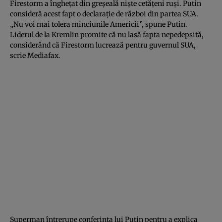
Firestorm a îngheţat din greşeală nişte cetăţeni ruşi. Putin
consideră acest fapt o declaraţie de război din partea SUA.
„Nu voi mai tolera minciunile Americii”, spune Putin.
Liderul de la Kremlin promite că nu lasă fapta nepedepsită,
considerând că Firestorm lucrează pentru guvernul SUA,
scrie Mediafax.
Superman întrerupe conferinţa lui Putin pentru a explica