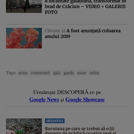
o localitate gălăţeană, transformat în
brad de Crăciun – VIDEO + GALERIE
FOTO
Citeşte şi
A fost anunţată culoarea
anului 2019
Tags:
actor
comentarii
gala
gazda
oscar
refuz
Urmărește DESCOPERĂ.ro pe
Google News
Google Showcase
și
MEDIAFAX
Buruiana pe care ar trebui să o ții
departe de grădină cu orice preț și...