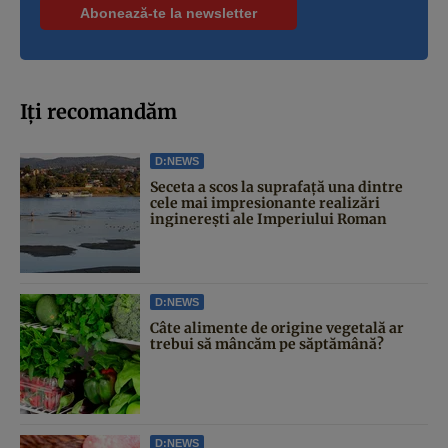
Iți recomandăm
D:NEWS
Seceta a scos la suprafață una dintre
cele mai impresionante realizări
inginerești ale Imperiului Roman
D:NEWS
Câte alimente de origine vegetală ar
trebui să mâncăm pe săptămână?
D:NEWS