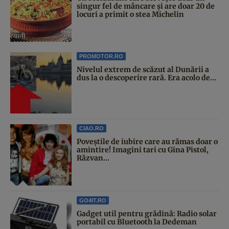
singur fel de mâncare și are doar 20 de
locuri a primit o stea Michelin
PROMOTOR.RO
Nivelul extrem de scăzut al Dunării a
dus la o descoperire rară. Era acolo de...
CIAO.RO
Poveştile de iubire care au rămas doar o
amintire! Imagini tari cu Gina Pistol,
Răzvan...
GO4IT.RO
Gadget util pentru grădină: Radio solar
portabil cu Bluetooth la Dedeman