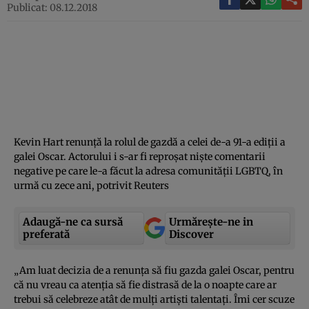
Publicat: 08.12.2018
Kevin Hart renunţă la rolul de gazdă a celei de-a 91-a ediţii a
galei Oscar. Actorului i s-ar fi reproşat nişte comentarii
negative pe care le-a făcut la adresa comunităţii LGBTQ, în
urmă cu zece ani, potrivit Reuters
Adaugă-ne ca sursă
Urmărește-ne in
preferată
Discover
„Am luat decizia de a renunţa să fiu gazda galei Oscar, pentru
că nu vreau ca atenţia să fie distrasă de la o noapte care ar
trebui să celebreze atât de mulţi artişti talentaţi. Îmi cer scuze