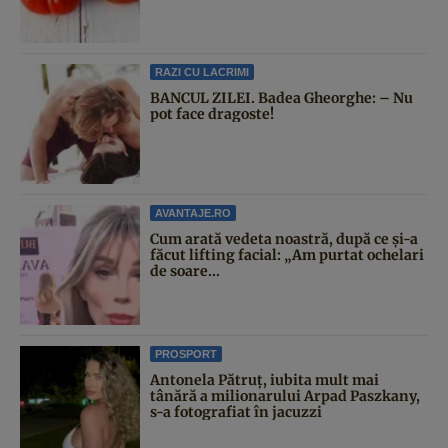
RAZI CU LACRIMI
BANCUL ZILEI. Badea Gheorghe: – Nu
pot face dragoste!
AVANTAJE.RO
Cum arată vedeta noastră, după ce și-a
făcut lifting facial: „Am purtat ochelari
de soare...
PROSPORT
Antonela Pătruț, iubita mult mai
tânără a milionarului Arpad Paszkany,
s-a fotografiat în jacuzzi