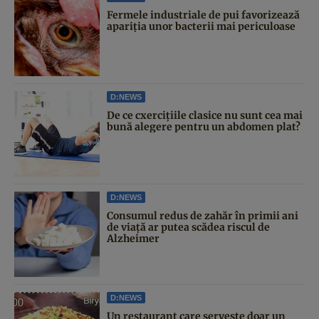
Fermele industriale de pui favorizează
apariția unor bacterii mai periculoase
D:NEWS
De ce cxercițiile clasice nu sunt cea mai
bună alegere pentru un abdomen plat?
D:NEWS
Consumul redus de zahăr în primii ani
de viață ar putea scădea riscul de
Alzheimer
D:NEWS
Un restaurant care servește doar un