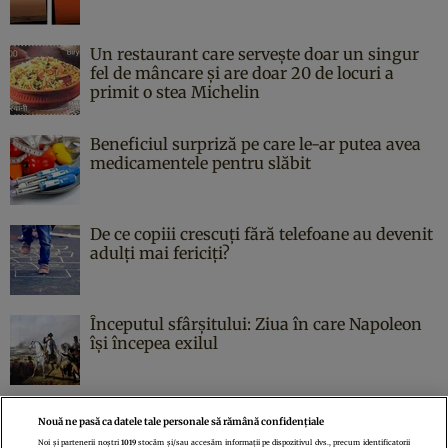
Un restaurant care servește doar un singur
fel de mâncare și are doar 20 de locuri a
primit o stea Michelin
Beneficiul surpriză pe care le-ar putea avea
medicamentele pentru slăbit
De ce copiii crescuți fără telefoane au devenit
adulți mai fericiți?
Începutul sfârşitului: Ziua în care Napoleon
îşi începea exilul
Nouă ne pasă ca datele tale personale să rămână confidențiale
Noi și partenerii noștri
1019
stocăm și/sau accesăm informații pe dispozitivul dvs., precum identificatorii