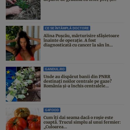
CE SE ÎNTÂMPLĂ DOCTORE
Alina Pușcău, mărturisire sfâșietoare
înainte de operație. A fost
diagnosticată cu cancer la sân în...
GANDUL.RO
Unde au dispărut banii din PNRR
destinați noilor centrale pe gaze?
România și-a închis centralele...
G4FOOD
Cum îți dai seama dacă o roșie este
coaptă. Trucul simplu al unui fermier:
„Culoarea...