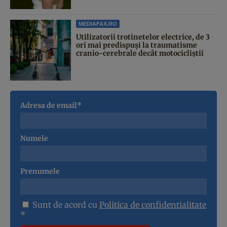
MEDIAFAX.RO
Utilizatorii trotinetelor electrice, de 3
ori mai predispuși la traumatisme
cranio-cerebrale decât motocicliștii
Adresa de email*
Numele
Prenumele
Sunt de acord cu
Politica de confidentialitate
*