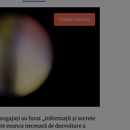
Citește articolul
 angajaţi au furat „informaţii şi secrete
ste munca necesară de dezvoltare a