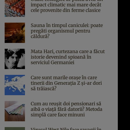
impact climatic mai mare decât
cele provenite din ferme clasice
Sauna în timpul caniculei: poate
pregăti organismul pentru
căldură?
Mata Hari, curtezana care a făcut
istorie devenind spioană în
serviciul Germaniei
Care sunt marile orașe în care
tinerii din Generația Z și-ar dori
să trăiască?
Cum au reușit doi pensionari să
aibă o viață fără datorii? Metoda
simplă care face minuni
Virusul West Nile face ravagii în