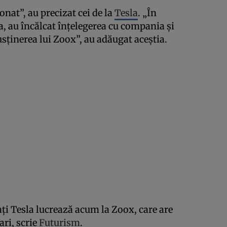
ionat”, au precizat cei de la
Tesla
. „În
la, au încălcat înţelegerea cu compania şi
susţinerea lui Zoox”, au adăugat aceştia.
ţi Tesla lucrează acum la Zoox, care are
ari, scrie
Futurism
.