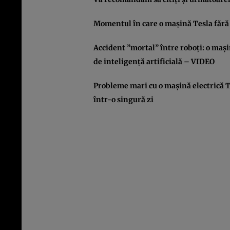
Momentul în care o maşină Tesla fără 
Accident ”mortal” între roboţi: o maşi
de inteligenţă artificială – VIDEO
Probleme mari cu o maşină electrică Te
într-o singură zi