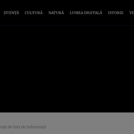
ȘTIINȚĂ
CULTURĂ
NATURĂ
LUMEA DIGITALĂ
ISTORIE
V
taţi de furt de informaţii