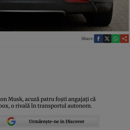
Share:
on Musk, acuză patru foşti angajaţi că
ox, o rivală în transportul autonom.
Urmărește-ne in Discover