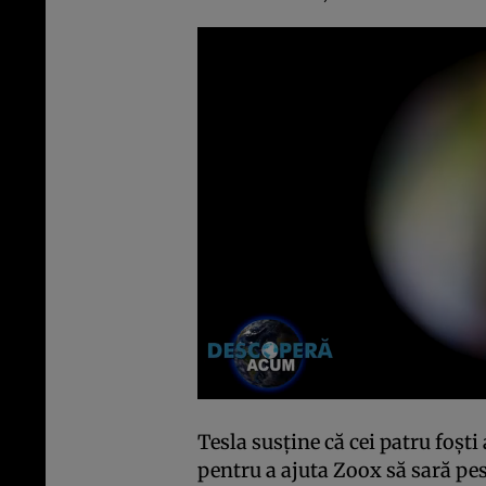
Tesla susţine că cei patru foşti
pentru a ajuta Zoox să sară pe