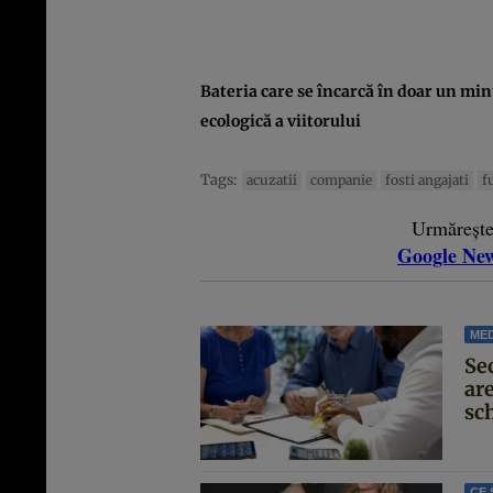
Bateria care se încarcă în doar un mi
ecologică a viitorului
Tags:
acuzatii
companie
fosti angajati
f
Urmăreșt
Google Ne
MED
Se
are
sc
CE 