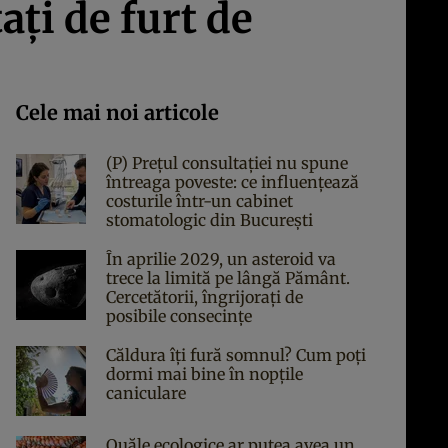
aţi de furt de
Cele mai noi articole
(P) Prețul consultației nu spune
întreaga poveste: ce influențează
costurile într-un cabinet
stomatologic din București
În aprilie 2029, un asteroid va
trece la limită pe lângă Pământ.
Cercetătorii, îngrijorați de
posibile consecințe
Căldura îți fură somnul? Cum poți
dormi mai bine în nopțile
caniculare
Ouăle ecologice ar putea avea un