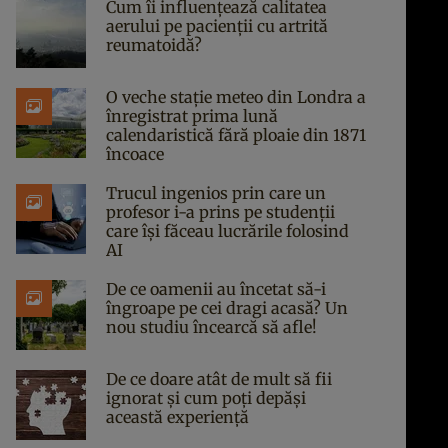
Cum îi influențează calitatea
aerului pe pacienții cu artrită
reumatoidă?
O veche stație meteo din Londra a
înregistrat prima lună
calendaristică fără ploaie din 1871
încoace
Trucul ingenios prin care un
profesor i-a prins pe studenții
care își făceau lucrările folosind
AI
De ce oamenii au încetat să-i
îngroape pe cei dragi acasă? Un
nou studiu încearcă să afle!
De ce doare atât de mult să fii
ignorat și cum poți depăși
această experiență