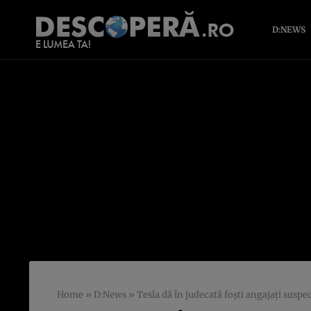
D:NEWS
Home
»
D:News
»
Tesla dă în judecată foşti angajaţi suspec