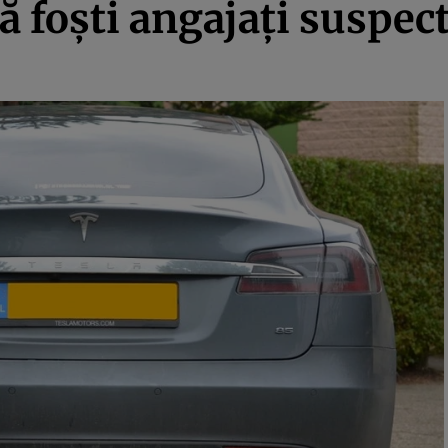
ă foşti angajaţi suspect