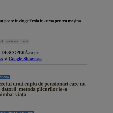
nut poate învinge Tesla în cursa pentru maşina
urt
judecare
tesla
e DESCOPERĂ.ro pe
ws
Google Showcase
și
IAFAX
cretul unui cuplu de pensionari care nu
 datorii: metoda plicurilor le-a
himbat viața
SE ÎNTÂMPLĂ DOCTORE