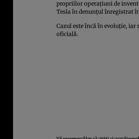
propriilor operaţiuni de inventar
Tesla în denunţul înregistrat în
Cazul este încă în evoluţie, iar
oficială.
Vă recomandăm să citiţi şi următoarele