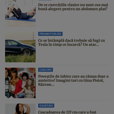
De ce cxercițiile clasice nu sunt cea mai
bună alegere pentru un abdomen plat?
PROMOTOR.RO
Ce se întâmplă dacă trebuie să fugi cu
Tesla în timp ce încarcă? Un atac...
CIAO.RO
Poveştile de iubire care au rămas doar o
amintire! Imagini tari cu Gina Pistol,
Răzvan...
GO4IT.RO
Cascadoarea de 137 cm care a fost