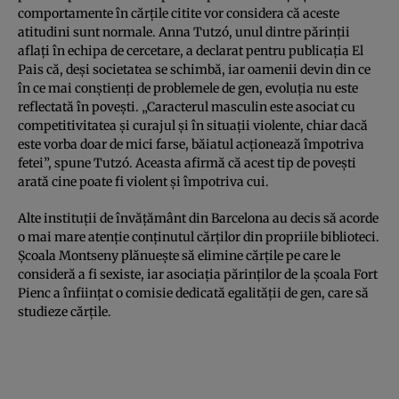
comportamente în cărţile citite vor considera că aceste
atitudini sunt normale. Anna Tutzó, unul dintre părinţii
aflaţi în echipa de cercetare, a declarat pentru publicaţia El
Pais că, deşi societatea se schimbă, iar oamenii devin din ce
în ce mai conştienţi de problemele de gen, evoluţia nu este
reflectată în poveşti. „Caracterul masculin este asociat cu
competitivitatea şi curajul şi în situaţii violente, chiar dacă
este vorba doar de mici farse, băiatul acţionează împotriva
fetei”, spune Tutzó. Aceasta afirmă că acest tip de poveşti
arată cine poate fi violent şi împotriva cui.
Alte instituţii de învăţământ din Barcelona au decis să acorde
o mai mare atenţie conţinutul cărţilor din propriile biblioteci.
Şcoala Montseny plănueşte să elimine cărţile pe care le
consideră a fi sexiste, iar asociaţia părinţilor de la şcoala Fort
Pienc a înfiinţat o comisie dedicată egalităţii de gen, care să
studieze cărţile.