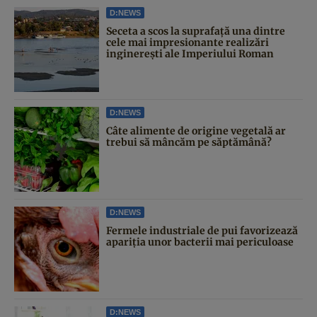
D:NEWS
Seceta a scos la suprafață una dintre
cele mai impresionante realizări
inginerești ale Imperiului Roman
D:NEWS
Câte alimente de origine vegetală ar
trebui să mâncăm pe săptămână?
D:NEWS
Fermele industriale de pui favorizează
apariția unor bacterii mai periculoase
D:NEWS