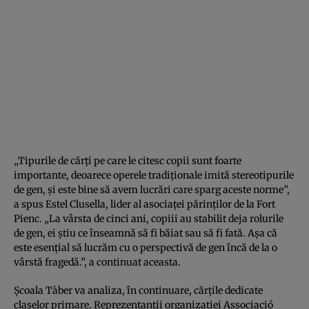
„Tipurile de cărţi pe care le citesc copii sunt foarte
importante, deoarece operele tradiţionale imită stereotipurile
de gen, şi este bine să avem lucrări care sparg aceste norme”,
a spus Estel Clusella, lider al asociaţei părinţilor de la Fort
Pienc. „La vârsta de cinci ani, copiii au stabilit deja rolurile
de gen, ei ştiu ce înseamnă să fi băiat sau să fi fată. Aşa că
este esenţial să lucrăm cu o perspectivă de gen încă de la o
vârstă fragedă.”, a continuat aceasta.
Şcoala Tàber va analiza, în continuare, cărţile dedicate
claselor primare. Reprezentanţii organizaţiei Associació