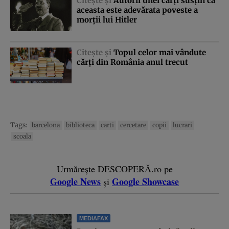
Citeşte şi
Autorii unei cărţi susţin că
aceasta este adevărata poveste a
morţii lui Hitler
Citeşte şi
Topul celor mai vândute
cărţi din România anul trecut
Tags:
barcelona
biblioteca
carti
cercetare
copii
lucrari
scoala
Urmărește DESCOPERĂ.ro pe
Google News
Google Showcase
și
MEDIAFAX