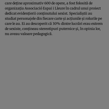
care deţine aproximativ 600 de opere, a fost folosită de
organizaţia Associació Espai i Lleure în cadrul unui proiect
dedicat evidenţierii conţinutului sexist. Specialiştii au
studiat personajele din fiecare carte şi acţiunile şi rolurile pe
care le au. Ei au descoperit că 30% dintre lucrări erau extrem
de sexiste, conţineau stereotipuri puternice şi, în opinia lor,
nu aveau valoare pedagogică.