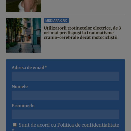
MEDIAFAX.RO
Utilizatorii trotinetelor electrice, de 3
ori mai predispuși la traumatisme
cranio-cerebrale decât motocicliștii
Adresa de email*
Numele
Prenumele
Sunt de acord cu
Politica de confidentialitate
*