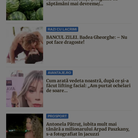
săptămâni mai devreme/...
RAZI CU LACRIMI
BANCUL ZILEI. Badea Gheorghe: – Nu
pot face dragoste!
AVANTAJE.RO
Cum arată vedeta noastră, după ce și-a
făcut lifting facial: „Am purtat ochelari
de soare...
PROSPORT
Antonela Pătruț, iubita mult mai
tânără a milionarului Arpad Paszkany,
s-a fotografiat în jacuzzi