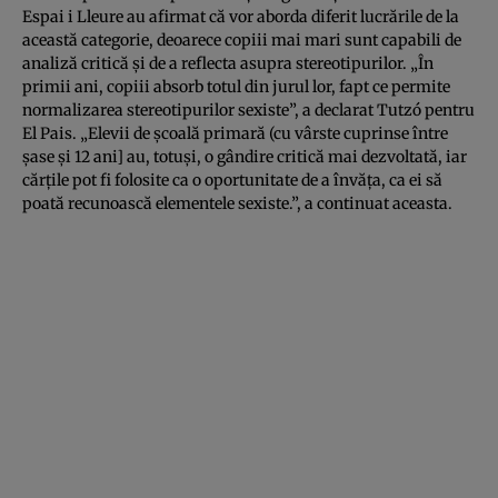
Espai i Lleure au afirmat că vor aborda diferit lucrările de la
această categorie, deoarece copiii mai mari sunt capabili de
analiză critică şi de a reflecta asupra stereotipurilor. „În
primii ani, copiii absorb totul din jurul lor, fapt ce permite
normalizarea stereotipurilor sexiste”, a declarat Tutzó pentru
El Pais. „Elevii de şcoală primară (cu vârste cuprinse între
şase şi 12 ani] au, totuşi, o gândire critică mai dezvoltată, iar
cărţile pot fi folosite ca o oportunitate de a învăţa, ca ei să
poată recunoască elementele sexiste.”, a continuat aceasta.