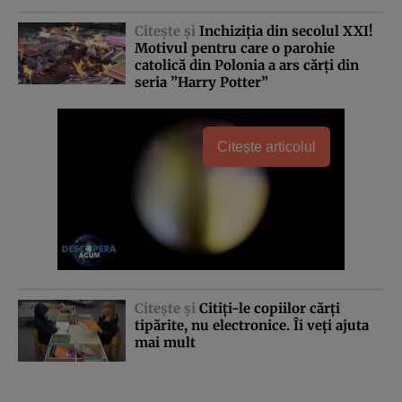
Citeşte şi
Inchiziţia din secolul XXI!
Motivul pentru care o parohie
catolică din Polonia a ars cărţi din
seria ”Harry Potter”
Citește articolul
Citeşte şi
Citiţi-le copiilor cărţi
tipărite, nu electronice. Îi veţi ajuta
mai mult