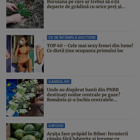
Buruiana pe care ar trebui să o ții
departe de grădină cu orice preț și...
CE SE ÎNTÂMPLĂ DOCTORE
TOP 40 – Cele mai sexy femei din lume!
Ce dietă ține ocupanta primului loc
GANDUL.RO
Unde au dispărut banii din PNRR
destinați noilor centrale pe gaze?
România și-a închis centralele...
G4FOOD
Arșița face prăpăd în Bihor: fermierii
rămân fără lubenițe și legume cu