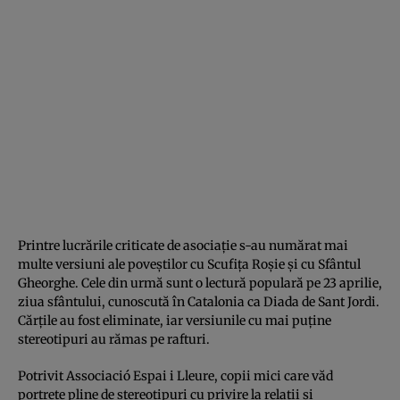
Printre lucrările criticate de asociaţie s-au numărat mai
multe versiuni ale poveştilor cu Scufiţa Roşie şi cu Sfântul
Gheorghe. Cele din urmă sunt o lectură populară pe 23 aprilie,
ziua sfântului, cunoscută în Catalonia ca Diada de Sant Jordi.
Cărţile au fost eliminate, iar versiunile cu mai puţine
stereotipuri au rămas pe rafturi.
Potrivit Associació Espai i Lleure, copii mici care văd
portrete pline de stereotipuri cu privire la relaţii şi