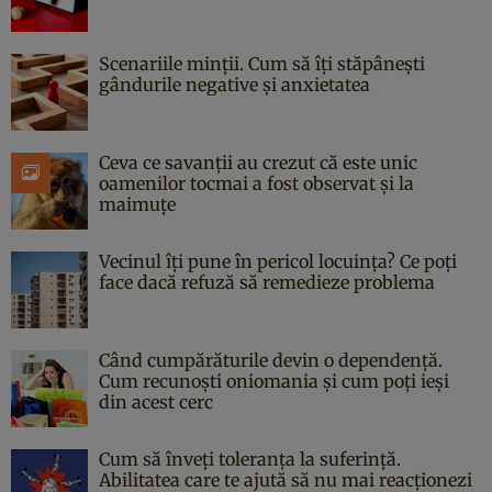
Scenariile minții. Cum să îți stăpânești
gândurile negative și anxietatea
Ceva ce savanții au crezut că este unic
oamenilor tocmai a fost observat și la
maimuțe
Vecinul îți pune în pericol locuința? Ce poți
face dacă refuză să remedieze problema
Când cumpărăturile devin o dependență.
Cum recunoști oniomania și cum poți ieși
din acest cerc
Cum să înveți toleranța la suferință.
Abilitatea care te ajută să nu mai reacționezi