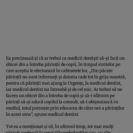
Ea precizează şi că ar trebui ca medicii dentişti să-şi facă un
obicei din a întreba părinţii de copii, în timpul vizitelor pe
care aceştia le efectuează în cabinetele lor. „Din păcate
părinţii nu sunt informaţi şi datoria cade tot în grija noastră,
pentru că părinţii mai ajung la Urgenţe, la medicul dentist,
iar medicul dentist nu întreabă şi de cel mic. Ar trebui să ne
facem un obicei din a întreba de copii şi să-i sfătuim pe
părinţi să-şi aducă copilul la consult, să-i obişnuiască cu
mediul, totul porneşte prin educarea de către noi a părinţilor
în acest sens”, spune medicul dentist.
Tot ea a menţionat şi că, în ultimul timp, tot mai mulţi
părinţi apelează la serviciile pedodonţilor sau, cu alte