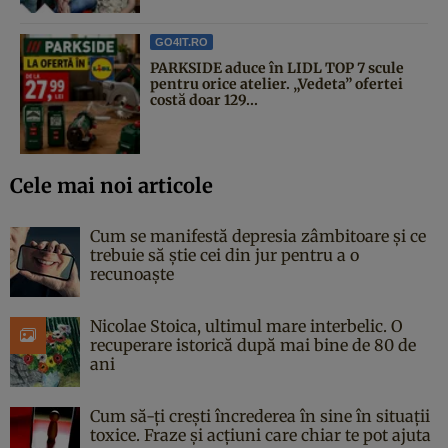
GO4IT.RO
PARKSIDE aduce în LIDL TOP 7 scule
pentru orice atelier. „Vedeta” ofertei
costă doar 129...
Cele mai noi articole
Cum se manifestă depresia zâmbitoare și ce
trebuie să știe cei din jur pentru a o
recunoaște
Nicolae Stoica, ultimul mare interbelic. O
recuperare istorică după mai bine de 80 de
ani
Cum să-ți crești încrederea în sine în situații
toxice. Fraze și acțiuni care chiar te pot ajuta