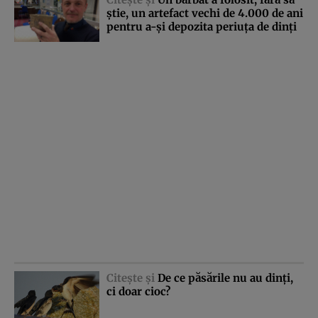
ştie, un artefact vechi de 4.000 de ani
pentru a-şi depozita periuţa de dinţi
Citeşte şi
De ce păsările nu au dinţi,
ci doar cioc?