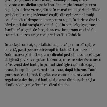
cuvinte, a medicilor specializaţi în terapie dentară pentru
copii.„În ultima vreme, din ce în ce mai mulţi părinţi află de
pedodonţie (terapie dentară copii), din ce în ce mai mulţi
caută medicul de specialitate pentru copii, în dorinţa de a i se
oferi copilului atenţia cuvenită. (..) Un copil câştigat, este o
familie câştigată, de fapt, de aceea e important ca ei să fie
trataţi cum trebuie”, a mai precizat Tiu Gabriela.
În acelaşi context, specialistul a spus că pentru o îngrijre
corectă, paşii pe care orice copil trebuie să-i urmeze sub
îndrumarea părinţilor şi a medicului pedodont sunt cei legaţi
de igienă şi vizite regulate la dentist, care trebuie efectuate cu
o frecvenţă de 6 luni. „În primul rând igiena, dimineaţa şi
seara, la copiii sugari, mai ales seara, după biberon. Totul
porneşte de la igienă. După aceea esenţiale sunt vizitele
regulate la dentist, la 6 luni, şi sigilarea dinţilor, chiar şi a
dinţilor de lapte”, afirmă medicul dentist.