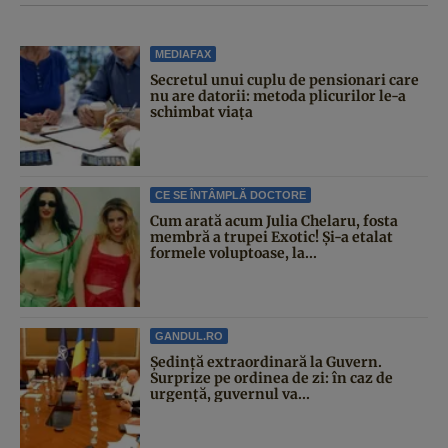
MEDIAFAX
Secretul unui cuplu de pensionari care
nu are datorii: metoda plicurilor le-a
schimbat viața
CE SE ÎNTÂMPLĂ DOCTORE
Cum arată acum Julia Chelaru, fosta
membră a trupei Exotic! Și-a etalat
formele voluptoase, la...
GANDUL.RO
Şedinţă extraordinară la Guvern.
Surprize pe ordinea de zi: în caz de
urgență, guvernul va...