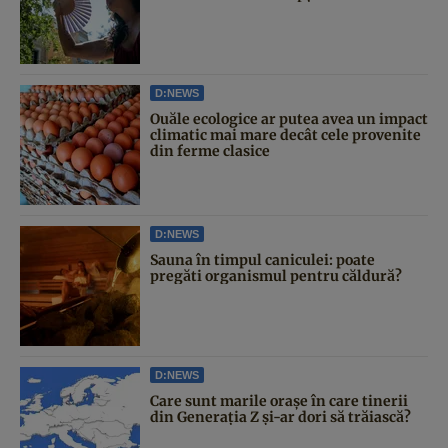
D:NEWS
Ouăle ecologice ar putea avea un impact
climatic mai mare decât cele provenite
din ferme clasice
D:NEWS
Sauna în timpul caniculei: poate
pregăti organismul pentru căldură?
D:NEWS
Care sunt marile orașe în care tinerii
din Generația Z și-ar dori să trăiască?