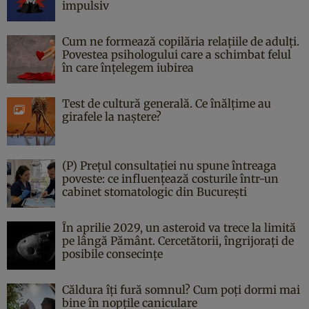
impulsiv
Cum ne formează copilăria relațiile de adulți.
Povestea psihologului care a schimbat felul
în care înțelegem iubirea
Test de cultură generală. Ce înălțime au
girafele la naștere?
(P) Prețul consultației nu spune întreaga
poveste: ce influențează costurile într-un
cabinet stomatologic din București
În aprilie 2029, un asteroid va trece la limită
pe lângă Pământ. Cercetătorii, îngrijorați de
posibile consecințe
Căldura îți fură somnul? Cum poți dormi mai
bine în nopțile caniculare