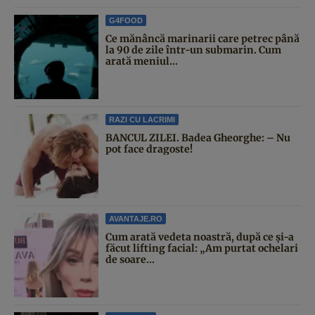
G4FOOD
Ce mănâncă marinarii care petrec până
la 90 de zile într-un submarin. Cum
arată meniul...
RAZI CU LACRIMI
BANCUL ZILEI. Badea Gheorghe: – Nu
pot face dragoste!
AVANTAJE.RO
Cum arată vedeta noastră, după ce și-a
făcut lifting facial: „Am purtat ochelari
de soare...