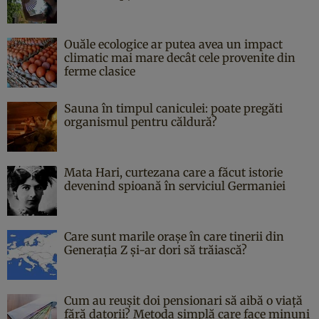
Ouăle ecologice ar putea avea un impact
climatic mai mare decât cele provenite din
ferme clasice
Sauna în timpul caniculei: poate pregăti
organismul pentru căldură?
Mata Hari, curtezana care a făcut istorie
devenind spioană în serviciul Germaniei
Care sunt marile orașe în care tinerii din
Generația Z și-ar dori să trăiască?
Cum au reușit doi pensionari să aibă o viață
fără datorii? Metoda simplă care face minuni