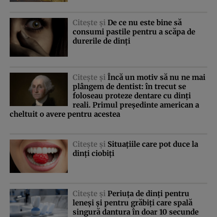
Citeşte şi
De ce nu este bine să
consumi pastile pentru a scăpa de
durerile de dinţi
Citeşte şi
Încă un motiv să nu ne mai
plângem de dentist: în trecut se
foloseau proteze dentare cu dinţi
reali. Primul preşedinte american a
cheltuit o avere pentru acestea
Citeşte şi
Situaţiile care pot duce la
dinţi ciobiţi
Citeşte şi
Periuţa de dinţi pentru
leneşi şi pentru grăbiţi care spală
singură dantura în doar 10 secunde