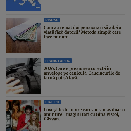
D:NEWS
Cum au reușit doi pensionari să aibă o
viață fără datorii? Metoda simplă care
face minuni
PROMOTOR.RO
2026: Care e presiunea corectă în
anvelope pe caniculă. Cauciucurile de
iarnă pot să facă...
CIAO.RO
Poveştile de iubire care au rămas doar o
amintire! Imagini tari cu Gina Pistol,
Răzvan...