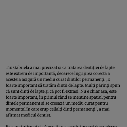
Tiu Gabriela a mai precizat şi că tratarea dentiţiei de lapte
este extrem de importantă, deoarece îngrijirea corectă a
acesteia asigură un mediu curat dinţilor permanenţi.„E
foarte important să tratăm dinţii de lapte. Mulţi părinţi spun
că sunt dinţi de lapte şi că pot fi extraşi. Nu e chiar aşa, este
foarte important, în primul rând se menţine spaţiul pentru
dintele permanent şi se creează un mediu curat pentru
momentul în care erup ceilalţi dinţi permanenţi”, a mai
afirmat medicul dentist.
Ea a mai afirmat şi că neglijarea acestui aspect duce adesea