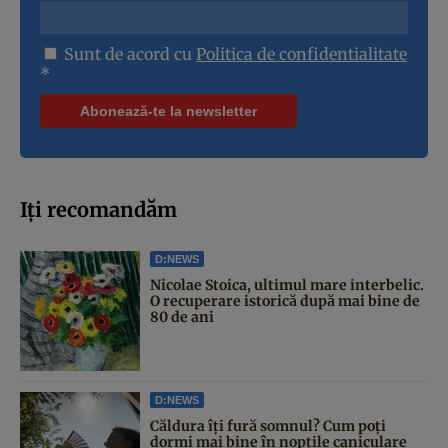
Sunt de acord cu
Politica de confidentialitate
*
Iți recomandăm
D:NEWS
Nicolae Stoica, ultimul mare interbelic.
O recuperare istorică după mai bine de
80 de ani
D:NEWS
Căldura îți fură somnul? Cum poți
dormi mai bine în nopțile caniculare