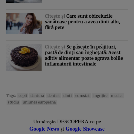
Citeşte şi
Care sunt obiceiurile
sănătoase pentru a avea dinţi albi,
fără pete
Citeşte şi
Se găseşte în prăjituri,
pastă de dinţi sau îngheţată: Acest
aditiv alimentar poate agrava bolile
inflamatorii intestinale
Tags:
copii
dantura
dentist
dinti
eurostat
ingrijire
medici
studiu
uniunea europeana
Urmărește DESCOPERĂ.ro pe
Google News
Google Showcase
și