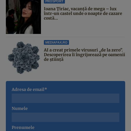
PROSPORT
Ioana Țiriac, vacanță de mega – lux
într-un castel unde o noapte de cazare
costă...
MEDIAFAX.RO
AI a creat primele virusuri „de la zero”.
Descoperirea îi îngrijorează pe oamenii
de știință
Adresa de email*
Numele
Prenumele